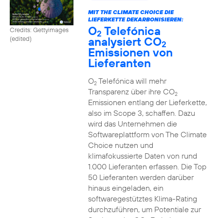
MIT THE CLIMATE CHOICE DIE
LIEFERKETTE DEKARBONISIEREN:
O
Telefónica
Credits: Gettyimages
2
analysiert CO
(edited)
2
Emissionen von
Lieferanten
O
Telefónica will mehr
2
Transparenz über ihre CO
2
Emissionen entlang der Lieferkette,
also im Scope 3, schaffen. Dazu
wird das Unternehmen die
Softwareplattform von The Climate
Choice nutzen und
klimafokussierte Daten von rund
1.000 Lieferanten erfassen. Die Top
50 Lieferanten werden darüber
hinaus eingeladen, ein
softwaregestütztes Klima-Rating
durchzuführen, um Potentiale zur