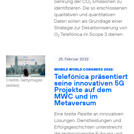
Senkung der CO
Emissionen zu
2
identifizieren. Die so erschlossenen
qualitativen und quantitativen
Daten sollen als Grundlage einer
Strategie zur Dekarbonisierung von
O
Telefónica im Scope 3 dienen.
2
25. Februar 2022
MOBILE WORLD CONGRESS 2022:
Telefónica präsentiert
Credits: Gettyimages
seine innovativen 5G
(edited)
Projekte auf dem
MWC und im
Metaversum
Eine breite Palette an innovativen
Lösungen, Dienstleistungen und
Erfolgsgeschichten unterstreicht
die technologische Führung und