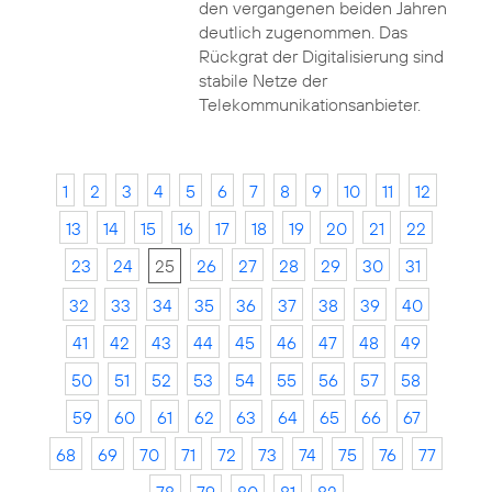
den vergangenen beiden Jahren
deutlich zugenommen. Das
Rückgrat der Digitalisierung sind
stabile Netze der
Telekommunikationsanbieter.
1
2
3
4
5
6
7
8
9
10
11
12
13
14
15
16
17
18
19
20
21
22
23
24
25
26
27
28
29
30
31
32
33
34
35
36
37
38
39
40
41
42
43
44
45
46
47
48
49
50
51
52
53
54
55
56
57
58
59
60
61
62
63
64
65
66
67
68
69
70
71
72
73
74
75
76
77