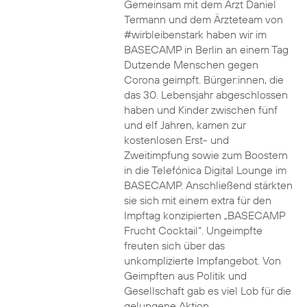
Gemeinsam mit dem Arzt Daniel
Termann und dem Ärzteteam von
#wirbleibenstark haben wir im
BASECAMP in Berlin an einem Tag
Dutzende Menschen gegen
Corona geimpft. Bürger:innen, die
das 30. Lebensjahr abgeschlossen
haben und Kinder zwischen fünf
und elf Jahren, kamen zur
kostenlosen Erst- und
Zweitimpfung sowie zum Boostern
in die Telefónica Digital Lounge im
BASECAMP. Anschließend stärkten
sie sich mit einem extra für den
Impftag konzipierten „BASECAMP
Frucht Cocktail“. Ungeimpfte
freuten sich über das
unkomplizierte Impfangebot. Von
Geimpften aus Politik und
Gesellschaft gab es viel Lob für die
gelungene Aktion.