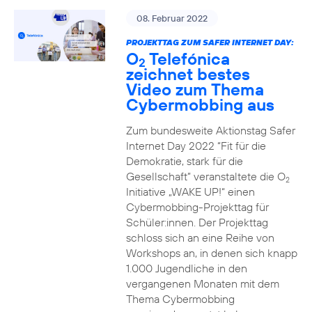
08. Februar 2022
PROJEKTTAG ZUM SAFER INTERNET DAY:
O
Telefónica
2
zeichnet bestes
Video zum Thema
Cybermobbing aus
Zum bundesweite Aktionstag Safer
Internet Day 2022 “Fit für die
Demokratie, stark für die
Gesellschaft” veranstaltete die O
2
Initiative „WAKE UP!“ einen
Cybermobbing-Projekttag für
Schüler:innen. Der Projekttag
schloss sich an eine Reihe von
Workshops an, in denen sich knapp
1.000 Jugendliche in den
vergangenen Monaten mit dem
Thema Cybermobbing