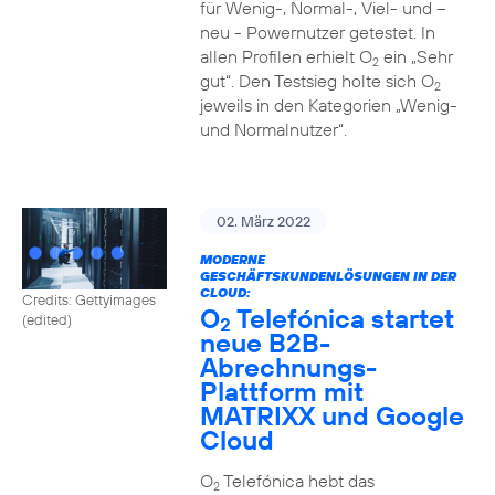
für Wenig-, Normal-, Viel- und –
neu - Powernutzer getestet. In
allen Profilen erhielt O
ein „Sehr
2
gut“. Den Testsieg holte sich O
2
jeweils in den Kategorien „Wenig-
und Normalnutzer“.
02. März 2022
MODERNE
GESCHÄFTSKUNDENLÖSUNGEN IN DER
CLOUD:
Credits: Gettyimages
O
Telefónica startet
(edited)
2
neue B2B-
Abrechnungs-
Plattform mit
MATRIXX und Google
Cloud
O
Telefónica hebt das
2