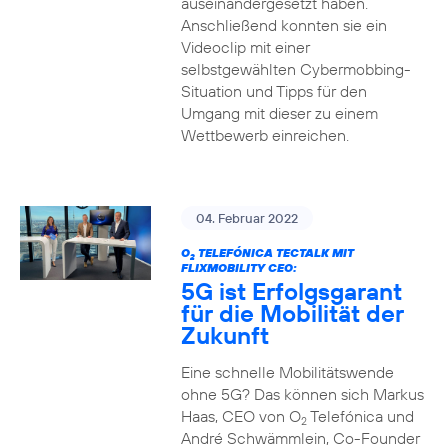
auseinandergesetzt haben.
Anschließend konnten sie ein
Videoclip mit einer
selbstgewählten Cybermobbing-
Situation und Tipps für den
Umgang mit dieser zu einem
Wettbewerb einreichen.
04. Februar 2022
O
TELEFÓNICA TECTALK MIT
2
FLIXMOBILITY CEO:
5G ist Erfolgsgarant
für die Mobilität der
Zukunft
Eine schnelle Mobilitätswende
ohne 5G? Das können sich Markus
Haas, CEO von O
Telefónica und
2
André Schwämmlein, Co-Founder