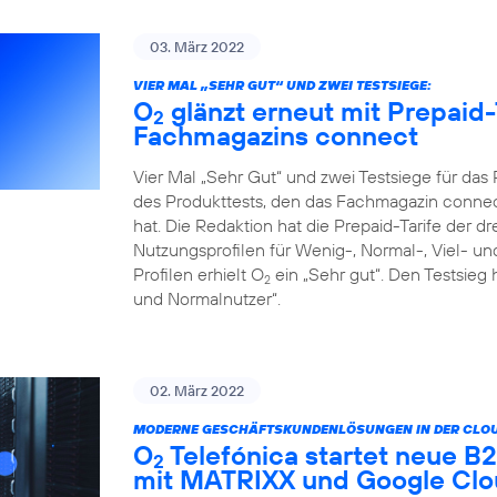
03. März 2022
VIER MAL „SEHR GUT“ UND ZWEI TESTSIEGE:
O
glänzt erneut mit Prepaid-
2
Fachmagazins connect
Vier Mal „Sehr Gut“ und zwei Testsiege für da
des Produkttests, den das Fachmagazin connect
hat. Die Redaktion hat die Prepaid-Tarife der d
Nutzungsprofilen für Wenig-, Normal-, Viel- un
Profilen erhielt O
ein „Sehr gut“. Den Testsieg 
2
und Normalnutzer“.
02. März 2022
MODERNE GESCHÄFTSKUNDENLÖSUNGEN IN DER CLOU
O
Telefónica startet neue 
2
mit MATRIXX und Google Cl