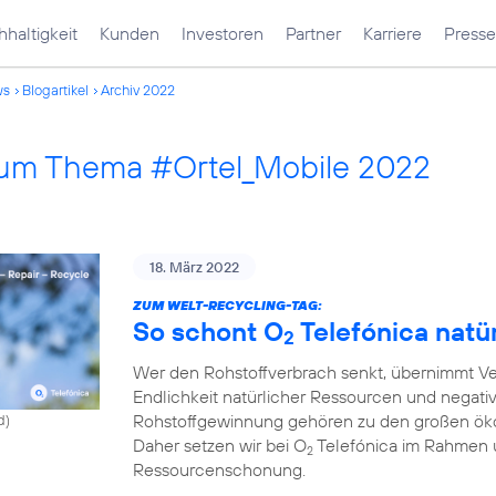
haltigkeit
Kunden
Investoren
Partner
Karriere
Presse
ws
Blogartikel
Archiv 2022
 zum Thema #Ortel_Mobile 2022
18. März 2022
ZUM WELT-RECYCLING-TAG:
So schont O
Telefónica natü
2
Wer den Rohstoffverbrach senkt, übernimmt Ve
Endlichkeit natürlicher Ressourcen und negati
Rohstoffgewinnung gehören zu den großen ök
d)
Daher setzen wir bei O
Telefónica im Rahmen 
2
Ressourcenschonung.