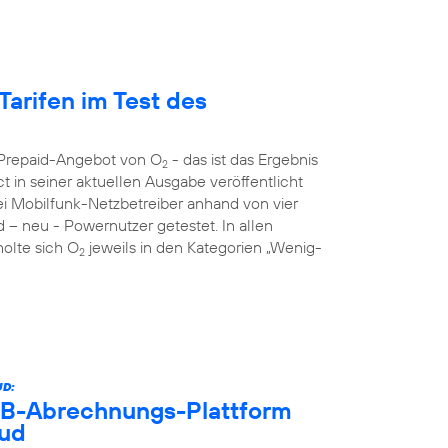
Tarifen im Test des
s Prepaid-Angebot von O
- das ist das Ergebnis
2
 in seiner aktuellen Ausgabe veröffentlicht
rei Mobilfunk-Netzbetreiber anhand von vier
d – neu - Powernutzer getestet. In allen
holte sich O
jeweils in den Kategorien „Wenig-
2
D:
B2B-Abrechnungs-Plattform
oud