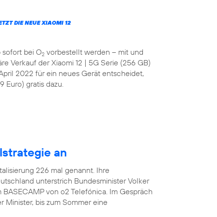
JETZT DIE NEUE XIAOMI 12
 sofort bei O
vorbestellt werden – mit und
2
läre Verkauf der Xiaomi 12 | 5G Serie (256 GB)
April 2022 für ein neues Gerät entscheidet,
 Euro) gratis dazu.
lstrategie an
italisierung 226 mal genannt. Ihre
tschland unterstrich Bundesminister Volker
 im BASECAMP von o2 Telefónica. Im Gespräch
r Minister, bis zum Sommer eine