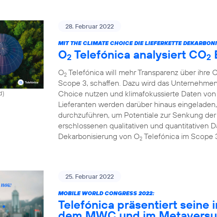
28. Februar 2022
MIT THE CLIMATE CHOICE DIE LIEFERKETTE DEKARBONI
O
Telefónica analysiert CO
2
2
O
Telefónica will mehr Transparenz über ihre 
2
Scope 3, schaffen. Dazu wird das Unternehmen
Choice nutzen und klimafokussierte Daten von 
d)
Lieferanten werden darüber hinaus eingeladen,
durchzuführen, um Potentiale zur Senkung de
erschlossenen qualitativen und quantitativen Da
Dekarbonisierung von O
Telefónica im Scope 
2
25. Februar 2022
MOBILE WORLD CONGRESS 2022:
Telefónica präsentiert seine 
dem MWC und im Metavers