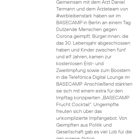
Gemeinsam mit dem Arzt Daniel
Termann und dem Ärzteteam von
#wirbleibenstark haben wir im
BASECAMP in Berlin an einem Tag
Dutzende Menschen gegen
Corona geimpft. Bürger:innen, die
das 30. Lebensjahr abgeschlossen
haben und Kinder zwischen fünf
und elf Jahren, kamen zur
kostenlosen Erst- und
Zweitimpfung sowie zum Boostern
in die Telefónica Digital Lounge im
BASECAMP. Anschließend stärkten
sie sich mit einem extra für den
Impftag konzipierten „BASECAMP
Frucht Cocktail“. Ungeimpfte
freuten sich über das
unkomplizierte Impfangebot. Von
Geimpften aus Politik und
Gesellschaft gab es viel Lob für die
gelungene Aktion.