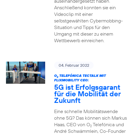
auseinandergesetzt haben.
Anschließend konnten sie ein
Videoclip mit einer
selbstgewählten Cybermobbing-
Situation und Tipps für den
Umgang mit dieser zu einem
Wettbewerb einreichen.
04. Februar 2022
O
TELEFÓNICA TECTALK MIT
2
FLIXMOBILITY CEO:
5G ist Erfolgsgarant
für die Mobilität der
Zukunft
Eine schnelle Mobilitätswende
ohne 5G? Das können sich Markus
Haas, CEO von O
Telefónica und
2
André Schwämmlein, Co-Founder