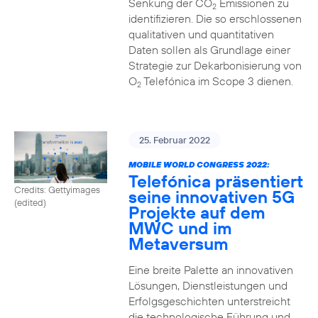
Senkung der CO
Emissionen zu
2
identifizieren. Die so erschlossenen
qualitativen und quantitativen
Daten sollen als Grundlage einer
Strategie zur Dekarbonisierung von
O
Telefónica im Scope 3 dienen.
2
25. Februar 2022
MOBILE WORLD CONGRESS 2022:
Telefónica präsentiert
Credits: Gettyimages
seine innovativen 5G
(edited)
Projekte auf dem
MWC und im
Metaversum
Eine breite Palette an innovativen
Lösungen, Dienstleistungen und
Erfolgsgeschichten unterstreicht
die technologische Führung und