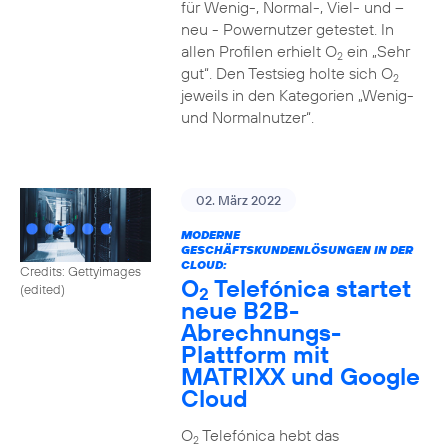
für Wenig-, Normal-, Viel- und –
neu - Powernutzer getestet. In
allen Profilen erhielt O
ein „Sehr
2
gut“. Den Testsieg holte sich O
2
jeweils in den Kategorien „Wenig-
und Normalnutzer“.
02. März 2022
MODERNE
GESCHÄFTSKUNDENLÖSUNGEN IN DER
CLOUD:
Credits: Gettyimages
O
Telefónica startet
(edited)
2
neue B2B-
Abrechnungs-
Plattform mit
MATRIXX und Google
Cloud
O
Telefónica hebt das
2