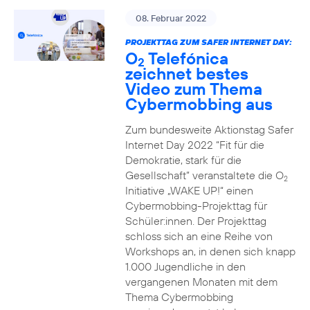
08. Februar 2022
PROJEKTTAG ZUM SAFER INTERNET DAY:
O
Telefónica
2
zeichnet bestes
Video zum Thema
Cybermobbing aus
Zum bundesweite Aktionstag Safer
Internet Day 2022 “Fit für die
Demokratie, stark für die
Gesellschaft” veranstaltete die O
2
Initiative „WAKE UP!“ einen
Cybermobbing-Projekttag für
Schüler:innen. Der Projekttag
schloss sich an eine Reihe von
Workshops an, in denen sich knapp
1.000 Jugendliche in den
vergangenen Monaten mit dem
Thema Cybermobbing