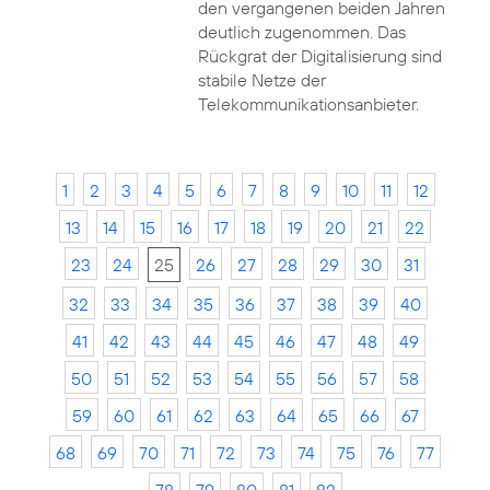
den vergangenen beiden Jahren
deutlich zugenommen. Das
Rückgrat der Digitalisierung sind
stabile Netze der
Telekommunikationsanbieter.
1
2
3
4
5
6
7
8
9
10
11
12
13
14
15
16
17
18
19
20
21
22
23
24
25
26
27
28
29
30
31
32
33
34
35
36
37
38
39
40
41
42
43
44
45
46
47
48
49
50
51
52
53
54
55
56
57
58
59
60
61
62
63
64
65
66
67
68
69
70
71
72
73
74
75
76
77