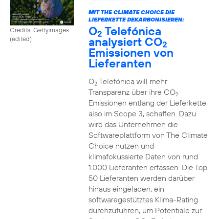
MIT THE CLIMATE CHOICE DIE
LIEFERKETTE DEKARBONISIEREN:
O
Telefónica
Credits: Gettyimages
2
analysiert CO
(edited)
2
Emissionen von
Lieferanten
O
Telefónica will mehr
2
Transparenz über ihre CO
2
Emissionen entlang der Lieferkette,
also im Scope 3, schaffen. Dazu
wird das Unternehmen die
Softwareplattform von The Climate
Choice nutzen und
klimafokussierte Daten von rund
1.000 Lieferanten erfassen. Die Top
50 Lieferanten werden darüber
hinaus eingeladen, ein
softwaregestütztes Klima-Rating
durchzuführen, um Potentiale zur