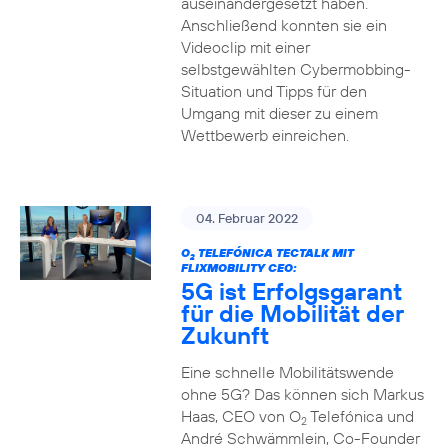
auseinandergesetzt haben.
Anschließend konnten sie ein
Videoclip mit einer
selbstgewählten Cybermobbing-
Situation und Tipps für den
Umgang mit dieser zu einem
Wettbewerb einreichen.
04. Februar 2022
O
TELEFÓNICA TECTALK MIT
2
FLIXMOBILITY CEO:
5G ist Erfolgsgarant
für die Mobilität der
Zukunft
Eine schnelle Mobilitätswende
ohne 5G? Das können sich Markus
Haas, CEO von O
Telefónica und
2
André Schwämmlein, Co-Founder