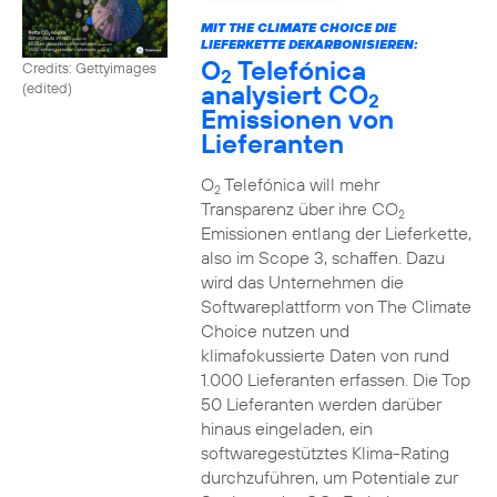
MIT THE CLIMATE CHOICE DIE
LIEFERKETTE DEKARBONISIEREN:
O
Telefónica
Credits: Gettyimages
2
analysiert CO
(edited)
2
Emissionen von
Lieferanten
O
Telefónica will mehr
2
Transparenz über ihre CO
2
Emissionen entlang der Lieferkette,
also im Scope 3, schaffen. Dazu
wird das Unternehmen die
Softwareplattform von The Climate
Choice nutzen und
klimafokussierte Daten von rund
1.000 Lieferanten erfassen. Die Top
50 Lieferanten werden darüber
hinaus eingeladen, ein
softwaregestütztes Klima-Rating
durchzuführen, um Potentiale zur