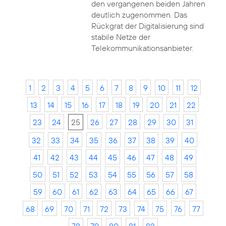
den vergangenen beiden Jahren
deutlich zugenommen. Das
Rückgrat der Digitalisierung sind
stabile Netze der
Telekommunikationsanbieter.
1
2
3
4
5
6
7
8
9
10
11
12
13
14
15
16
17
18
19
20
21
22
23
24
25
26
27
28
29
30
31
32
33
34
35
36
37
38
39
40
41
42
43
44
45
46
47
48
49
50
51
52
53
54
55
56
57
58
59
60
61
62
63
64
65
66
67
68
69
70
71
72
73
74
75
76
77