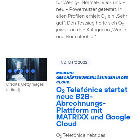
für Wenig-, Normal-, Viel- und –
neu - Powernutzer getestet. In
allen Profilen erhielt O
ein „Sehr
2
gut“. Den Testsieg holte sich O
2
jeweils in den Kategorien „Wenig-
und Normalnutzer“.
02. März 2022
MODERNE
GESCHÄFTSKUNDENLÖSUNGEN IN DER
CLOUD:
Credits: Gettyimages
O
Telefónica startet
(edited)
2
neue B2B-
Abrechnungs-
Plattform mit
MATRIXX und Google
Cloud
O
Telefónica hebt das
2