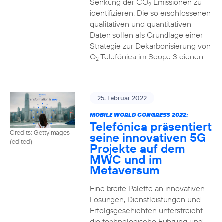
Senkung der CO
Emissionen zu
2
identifizieren. Die so erschlossenen
qualitativen und quantitativen
Daten sollen als Grundlage einer
Strategie zur Dekarbonisierung von
O
Telefónica im Scope 3 dienen.
2
25. Februar 2022
MOBILE WORLD CONGRESS 2022:
Telefónica präsentiert
Credits: Gettyimages
seine innovativen 5G
(edited)
Projekte auf dem
MWC und im
Metaversum
Eine breite Palette an innovativen
Lösungen, Dienstleistungen und
Erfolgsgeschichten unterstreicht
die technologische Führung und