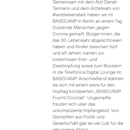
Gemeinsam mit dem Arzt Daniel
Termann und dem Ärzteteam von
#wirbleibenstark haben wir im
BASECAMP in Berlin an einem Tag
Dutzende Menschen gegen
Corona geimpft. Bürger:innen, die
das 30. Lebensjahr abgeschlossen
haben und Kinder zwischen fünf
und elf Jahren, kamen zur
kostenlosen Erst- und
Zweitimpfung sowie zum Boostern
in die Telefónica Digital Lounge im
BASECAMP. Anschließend stärkten
sie sich mit einem extra für den
Impftag konzipierten „BASECAMP
Frucht Cocktail“. Ungeimpfte
freuten sich über das
unkomplizierte Impfangebot. Von
Geimpften aus Politik und
Gesellschaft gab es viel Lob für die
gelungene Aktion.