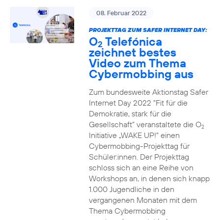
08. Februar 2022
PROJEKTTAG ZUM SAFER INTERNET DAY:
O
Telefónica
2
zeichnet bestes
Video zum Thema
Cybermobbing aus
Zum bundesweite Aktionstag Safer
Internet Day 2022 “Fit für die
Demokratie, stark für die
Gesellschaft” veranstaltete die O
2
Initiative „WAKE UP!“ einen
Cybermobbing-Projekttag für
Schüler:innen. Der Projekttag
schloss sich an eine Reihe von
Workshops an, in denen sich knapp
1.000 Jugendliche in den
vergangenen Monaten mit dem
Thema Cybermobbing