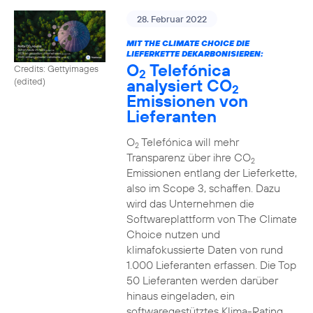
28. Februar 2022
MIT THE CLIMATE CHOICE DIE
LIEFERKETTE DEKARBONISIEREN:
O
Telefónica
Credits: Gettyimages
2
analysiert CO
(edited)
2
Emissionen von
Lieferanten
O
Telefónica will mehr
2
Transparenz über ihre CO
2
Emissionen entlang der Lieferkette,
also im Scope 3, schaffen. Dazu
wird das Unternehmen die
Softwareplattform von The Climate
Choice nutzen und
klimafokussierte Daten von rund
1.000 Lieferanten erfassen. Die Top
50 Lieferanten werden darüber
hinaus eingeladen, ein
softwaregestütztes Klima-Rating