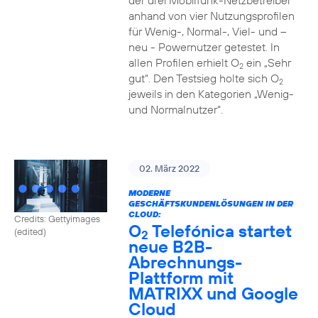
der drei Mobilfunk-Netzbetreiber
anhand von vier Nutzungsprofilen
für Wenig-, Normal-, Viel- und –
neu - Powernutzer getestet. In
allen Profilen erhielt O
ein „Sehr
2
gut“. Den Testsieg holte sich O
2
jeweils in den Kategorien „Wenig-
und Normalnutzer“.
02. März 2022
MODERNE
GESCHÄFTSKUNDENLÖSUNGEN IN DER
CLOUD:
Credits: Gettyimages
O
Telefónica startet
(edited)
2
neue B2B-
Abrechnungs-
Plattform mit
MATRIXX und Google
Cloud