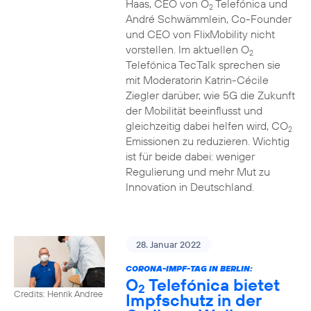
Haas, CEO von O
Telefónica und
2
André Schwämmlein, Co-Founder
und CEO von FlixMobility nicht
vorstellen. Im aktuellen O
2
Telefónica TecTalk sprechen sie
mit Moderatorin Katrin-Cécile
Ziegler darüber, wie 5G die Zukunft
der Mobilität beeinflusst und
gleichzeitig dabei helfen wird, CO
2
Emissionen zu reduzieren. Wichtig
ist für beide dabei: weniger
Regulierung und mehr Mut zu
Innovation in Deutschland.
28. Januar 2022
CORONA-IMPF-TAG IN BERLIN:
O
Telefónica bietet
2
Credits: Henrik Andree
Impfschutz in der