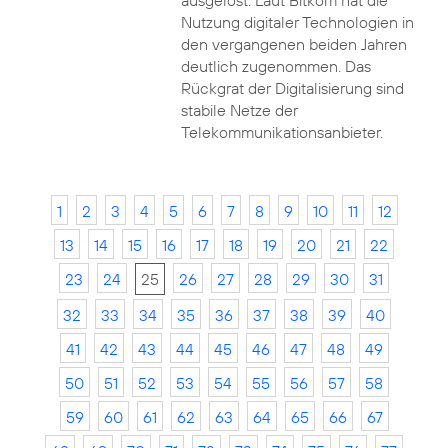
ausgelöst. Laut Bitkom hat die
Nutzung digitaler Technologien in
den vergangenen beiden Jahren
deutlich zugenommen. Das
Rückgrat der Digitalisierung sind
stabile Netze der
Telekommunikationsanbieter.
1
2
3
4
5
6
7
8
9
10
11
12
13
14
15
16
17
18
19
20
21
22
23
24
25
26
27
28
29
30
31
32
33
34
35
36
37
38
39
40
41
42
43
44
45
46
47
48
49
50
51
52
53
54
55
56
57
58
59
60
61
62
63
64
65
66
67