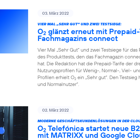
03. März 2022
VIER MAL „SEHR GUT“ UND ZWEI TESTSIEGE:
O
glänzt erneut mit Prepaid-
2
Fachmagazins connect
Vier Mal „Sehr Gut“ und zwei Testsiege für da
des Produkttests, den das Fachmagazin connect
hat. Die Redaktion hat die Prepaid-Tarife der d
Nutzungsprofilen für Wenig-, Normal-, Viel- un
Profilen erhielt O
ein „Sehr gut“. Den Testsieg 
2
und Normalnutzer“.
02. März 2022
MODERNE GESCHÄFTSKUNDENLÖSUNGEN IN DER CLOU
O
Telefónica startet neue 
2
mit MATRIXX und Google Cl