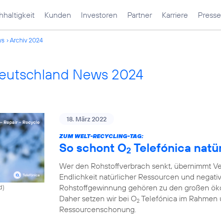
haltigkeit
Kunden
Investoren
Partner
Karriere
Presse
ws
Archiv 2024
Deutschland News 2024
18. März 2022
ZUM WELT-RECYCLING-TAG:
So schont O
Telefónica natü
2
Wer den Rohstoffverbrach senkt, übernimmt Ve
Endlichkeit natürlicher Ressourcen und negati
Rohstoffgewinnung gehören zu den großen ök
d)
Daher setzen wir bei O
Telefónica im Rahmen 
2
Ressourcenschonung.