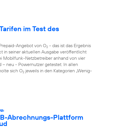
Tarifen im Test des
s Prepaid-Angebot von O
- das ist das Ergebnis
2
 in seiner aktuellen Ausgabe veröffentlicht
rei Mobilfunk-Netzbetreiber anhand von vier
d – neu - Powernutzer getestet. In allen
holte sich O
jeweils in den Kategorien „Wenig-
2
D:
B2B-Abrechnungs-Plattform
oud