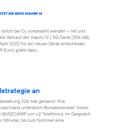
JETZT DIE NEUE XIAOMI 12
 sofort bei O
vorbestellt werden – mit und
2
läre Verkauf der Xiaomi 12 | 5G Serie (256 GB)
April 2022 für ein neues Gerät entscheidet,
 Euro) gratis dazu.
lstrategie an
italisierung 226 mal genannt. Ihre
tschland unterstrich Bundesminister Volker
 im BASECAMP von o2 Telefónica. Im Gespräch
r Minister, bis zum Sommer eine