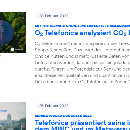
28. Februar 2022
MIT THE CLIMATE CHOICE DIE LIEFERKETTE DEKARBONI
O
Telefónica analysiert CO
2
2
O
Telefónica will mehr Transparenz über ihre 
2
Scope 3, schaffen. Dazu wird das Unternehmen
Choice nutzen und klimafokussierte Daten von 
d)
Lieferanten werden darüber hinaus eingeladen,
durchzuführen, um Potentiale zur Senkung de
erschlossenen qualitativen und quantitativen Da
Dekarbonisierung von O
Telefónica im Scope 
2
25. Februar 2022
MOBILE WORLD CONGRESS 2022:
Telefónica präsentiert seine 
dem MWC und im Metavers