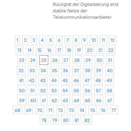
Rückgrat der Digitalisierung sind
stabile Netze der
Telekommunikationsanbieter.
1
2
3
4
5
6
7
8
9
10
11
12
13
14
15
16
17
18
19
20
21
22
23
24
25
26
27
28
29
30
31
32
33
34
35
36
37
38
39
40
41
42
43
44
45
46
47
48
49
50
51
52
53
54
55
56
57
58
59
60
61
62
63
64
65
66
67
68
69
70
71
72
73
74
75
76
77
78
79
80
81
82