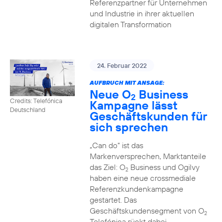
Referenzpartner für Unternehmen
und Industrie in ihrer aktuellen
digitalen Transformation
24. Februar 2022
AUFBRUCH MIT ANSAGE:
Neue O
Business
2
Credits: Telefónica
Kampagne lässt
Deutschland
Geschäftskunden für
sich sprechen
„Can do“ ist das
Markenversprechen, Marktanteile
das Ziel: O
Business und Ogilvy
2
haben eine neue crossmediale
Referenzkundenkampagne
gestartet. Das
Geschäftskundensegment von O
2
Telefónica rückt dabei