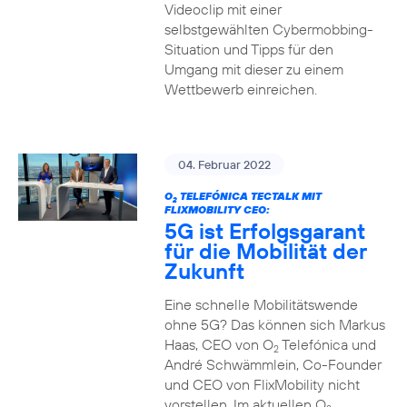
Videoclip mit einer
selbstgewählten Cybermobbing-
Situation und Tipps für den
Umgang mit dieser zu einem
Wettbewerb einreichen.
04. Februar 2022
O
TELEFÓNICA TECTALK MIT
2
FLIXMOBILITY CEO:
5G ist Erfolgsgarant
für die Mobilität der
Zukunft
Eine schnelle Mobilitätswende
ohne 5G? Das können sich Markus
Haas, CEO von O
Telefónica und
2
André Schwämmlein, Co-Founder
und CEO von FlixMobility nicht
vorstellen. Im aktuellen O