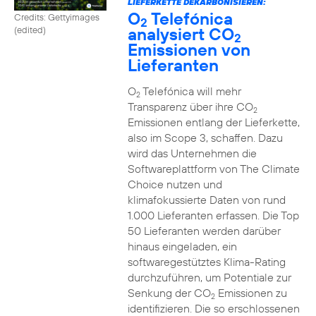
LIEFERKETTE DEKARBONISIEREN:
O
Telefónica
Credits: Gettyimages
2
analysiert CO
(edited)
2
Emissionen von
Lieferanten
O
Telefónica will mehr
2
Transparenz über ihre CO
2
Emissionen entlang der Lieferkette,
also im Scope 3, schaffen. Dazu
wird das Unternehmen die
Softwareplattform von The Climate
Choice nutzen und
klimafokussierte Daten von rund
1.000 Lieferanten erfassen. Die Top
50 Lieferanten werden darüber
hinaus eingeladen, ein
softwaregestütztes Klima-Rating
durchzuführen, um Potentiale zur
Senkung der CO
Emissionen zu
2
identifizieren. Die so erschlossenen