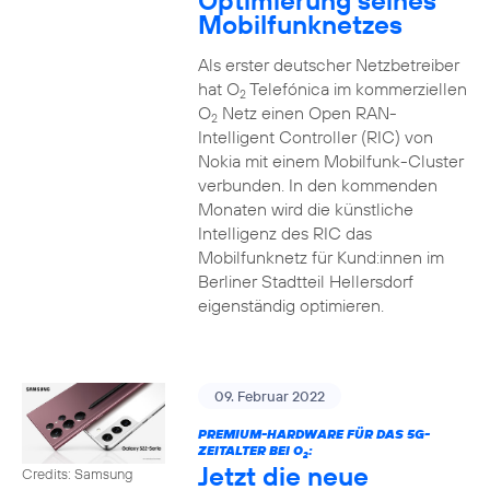
Optimierung seines
Mobilfunknetzes
Als erster deutscher Netzbetreiber
hat O
Telefónica im kommerziellen
2
O
Netz einen Open RAN-
2
Intelligent Controller (RIC) von
Nokia mit einem Mobilfunk-Cluster
verbunden. In den kommenden
Monaten wird die künstliche
Intelligenz des RIC das
Mobilfunknetz für Kund:innen im
Berliner Stadtteil Hellersdorf
eigenständig optimieren.
09. Februar 2022
PREMIUM-HARDWARE FÜR DAS 5G-
ZEITALTER BEI O
:
2
Jetzt die neue
Credits: Samsung