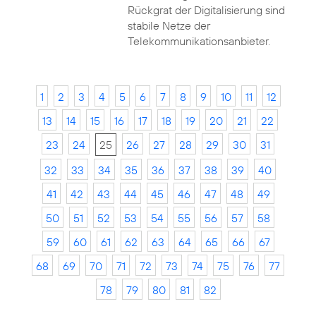
Rückgrat der Digitalisierung sind
stabile Netze der
Telekommunikationsanbieter.
1
2
3
4
5
6
7
8
9
10
11
12
13
14
15
16
17
18
19
20
21
22
23
24
25
26
27
28
29
30
31
32
33
34
35
36
37
38
39
40
41
42
43
44
45
46
47
48
49
50
51
52
53
54
55
56
57
58
59
60
61
62
63
64
65
66
67
68
69
70
71
72
73
74
75
76
77
78
79
80
81
82