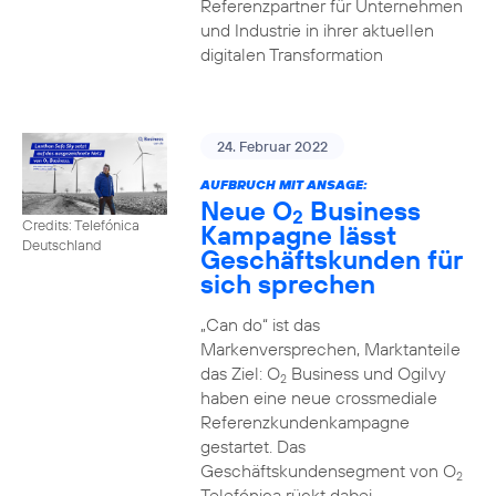
Referenzpartner für Unternehmen
und Industrie in ihrer aktuellen
digitalen Transformation
24. Februar 2022
AUFBRUCH MIT ANSAGE:
Neue O
Business
2
Credits: Telefónica
Kampagne lässt
Deutschland
Geschäftskunden für
sich sprechen
„Can do“ ist das
Markenversprechen, Marktanteile
das Ziel: O
Business und Ogilvy
2
haben eine neue crossmediale
Referenzkundenkampagne
gestartet. Das
Geschäftskundensegment von O
2
Telefónica rückt dabei