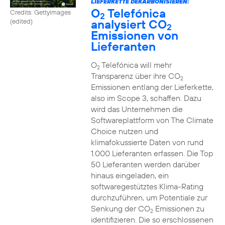
LIEFERKETTE DEKARBONISIEREN:
O
Telefónica
Credits: Gettyimages
2
analysiert CO
(edited)
2
Emissionen von
Lieferanten
O
Telefónica will mehr
2
Transparenz über ihre CO
2
Emissionen entlang der Lieferkette,
also im Scope 3, schaffen. Dazu
wird das Unternehmen die
Softwareplattform von The Climate
Choice nutzen und
klimafokussierte Daten von rund
1.000 Lieferanten erfassen. Die Top
50 Lieferanten werden darüber
hinaus eingeladen, ein
softwaregestütztes Klima-Rating
durchzuführen, um Potentiale zur
Senkung der CO
Emissionen zu
2
identifizieren. Die so erschlossenen