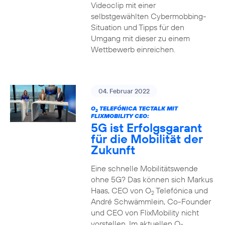
Videoclip mit einer
selbstgewählten Cybermobbing-
Situation und Tipps für den
Umgang mit dieser zu einem
Wettbewerb einreichen.
04. Februar 2022
O
TELEFÓNICA TECTALK MIT
2
FLIXMOBILITY CEO:
5G ist Erfolgsgarant
für die Mobilität der
Zukunft
Eine schnelle Mobilitätswende
ohne 5G? Das können sich Markus
Haas, CEO von O
Telefónica und
2
André Schwämmlein, Co-Founder
und CEO von FlixMobility nicht
vorstellen. Im aktuellen O