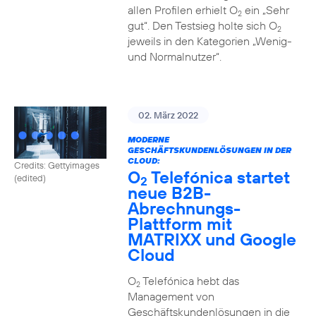
allen Profilen erhielt O
ein „Sehr
2
gut“. Den Testsieg holte sich O
2
jeweils in den Kategorien „Wenig-
und Normalnutzer“.
02. März 2022
MODERNE
GESCHÄFTSKUNDENLÖSUNGEN IN DER
CLOUD:
Credits: Gettyimages
O
Telefónica startet
(edited)
2
neue B2B-
Abrechnungs-
Plattform mit
MATRIXX und Google
Cloud
O
Telefónica hebt das
2
Management von
Geschäftskundenlösungen in die