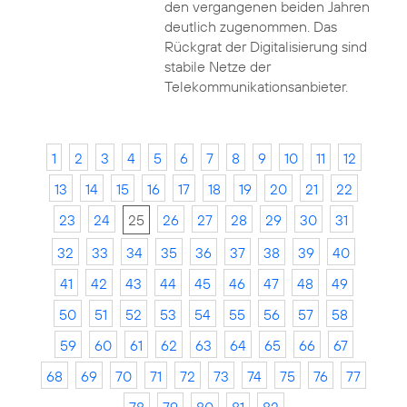
den vergangenen beiden Jahren
deutlich zugenommen. Das
Rückgrat der Digitalisierung sind
stabile Netze der
Telekommunikationsanbieter.
1
2
3
4
5
6
7
8
9
10
11
12
13
14
15
16
17
18
19
20
21
22
23
24
25
26
27
28
29
30
31
32
33
34
35
36
37
38
39
40
41
42
43
44
45
46
47
48
49
50
51
52
53
54
55
56
57
58
59
60
61
62
63
64
65
66
67
68
69
70
71
72
73
74
75
76
77