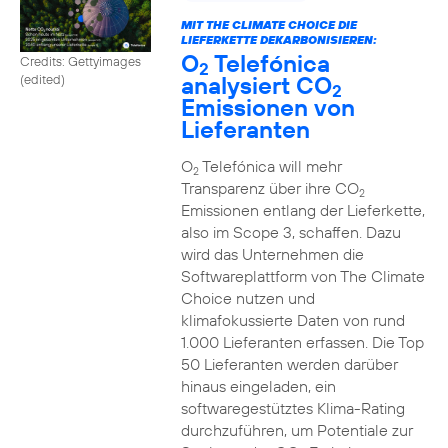
MIT THE CLIMATE CHOICE DIE
LIEFERKETTE DEKARBONISIEREN:
O
Telefónica
Credits: Gettyimages
2
analysiert CO
(edited)
2
Emissionen von
Lieferanten
O
Telefónica will mehr
2
Transparenz über ihre CO
2
Emissionen entlang der Lieferkette,
also im Scope 3, schaffen. Dazu
wird das Unternehmen die
Softwareplattform von The Climate
Choice nutzen und
klimafokussierte Daten von rund
1.000 Lieferanten erfassen. Die Top
50 Lieferanten werden darüber
hinaus eingeladen, ein
softwaregestütztes Klima-Rating
durchzuführen, um Potentiale zur