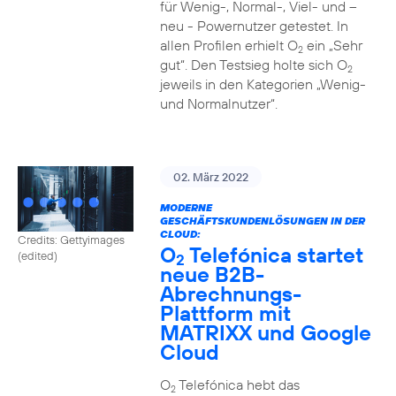
für Wenig-, Normal-, Viel- und –
neu - Powernutzer getestet. In
allen Profilen erhielt O
ein „Sehr
2
gut“. Den Testsieg holte sich O
2
jeweils in den Kategorien „Wenig-
und Normalnutzer“.
02. März 2022
MODERNE
GESCHÄFTSKUNDENLÖSUNGEN IN DER
CLOUD:
Credits: Gettyimages
O
Telefónica startet
(edited)
2
neue B2B-
Abrechnungs-
Plattform mit
MATRIXX und Google
Cloud
O
Telefónica hebt das
2