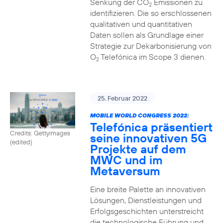
Senkung der CO
Emissionen zu
2
identifizieren. Die so erschlossenen
qualitativen und quantitativen
Daten sollen als Grundlage einer
Strategie zur Dekarbonisierung von
O
Telefónica im Scope 3 dienen.
2
25. Februar 2022
MOBILE WORLD CONGRESS 2022:
Telefónica präsentiert
Credits: Gettyimages
seine innovativen 5G
(edited)
Projekte auf dem
MWC und im
Metaversum
Eine breite Palette an innovativen
Lösungen, Dienstleistungen und
Erfolgsgeschichten unterstreicht
die technologische Führung und