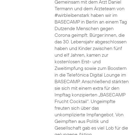
Gemeinsam mit dem Arzt Daniel
Termann und dem Ärzteteam von
#wirbleibenstark haben wir im
BASECAMP in Berlin an einem Tag
Dutzende Menschen gegen
Corona geimpft. Bürger:innen, die
das 30. Lebensjahr abgeschlossen
haben und Kinder zwischen fünf
und elf Jahren, kamen zur
kostenlosen Erst- und
Zweitimpfung sowie zum Boostern
in die Telefónica Digital Lounge im
BASECAMP. Anschließend stärkten
sie sich mit einem extra für den
Impftag konzipierten „BASECAMP
Frucht Cocktail“. Ungeimpfte
freuten sich über das
unkomplizierte Impfangebot. Von
Geimpften aus Politik und
Gesellschaft gab es viel Lob für die
gelungene Aktion.