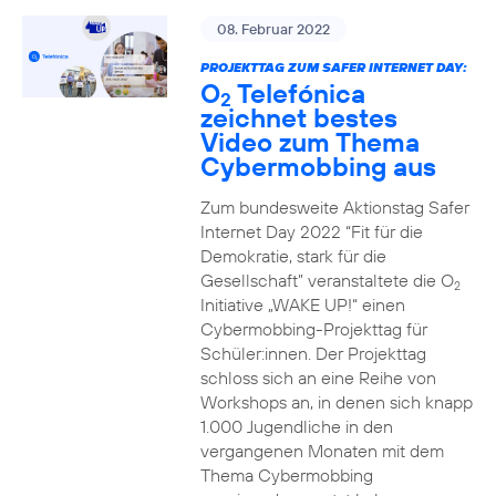
08. Februar 2022
PROJEKTTAG ZUM SAFER INTERNET DAY:
O
Telefónica
2
zeichnet bestes
Video zum Thema
Cybermobbing aus
Zum bundesweite Aktionstag Safer
Internet Day 2022 “Fit für die
Demokratie, stark für die
Gesellschaft” veranstaltete die O
2
Initiative „WAKE UP!“ einen
Cybermobbing-Projekttag für
Schüler:innen. Der Projekttag
schloss sich an eine Reihe von
Workshops an, in denen sich knapp
1.000 Jugendliche in den
vergangenen Monaten mit dem
Thema Cybermobbing