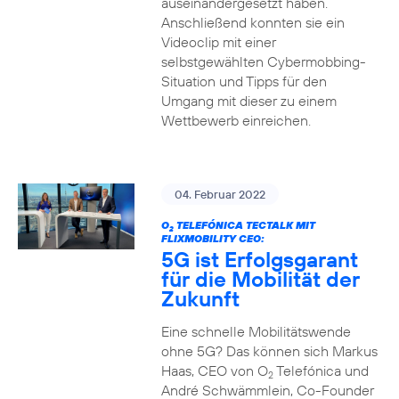
auseinandergesetzt haben.
Anschließend konnten sie ein
Videoclip mit einer
selbstgewählten Cybermobbing-
Situation und Tipps für den
Umgang mit dieser zu einem
Wettbewerb einreichen.
04. Februar 2022
O
TELEFÓNICA TECTALK MIT
2
FLIXMOBILITY CEO:
5G ist Erfolgsgarant
für die Mobilität der
Zukunft
Eine schnelle Mobilitätswende
ohne 5G? Das können sich Markus
Haas, CEO von O
Telefónica und
2
André Schwämmlein, Co-Founder