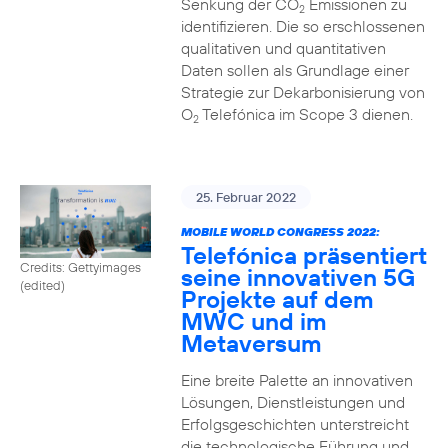
Senkung der CO
Emissionen zu
2
identifizieren. Die so erschlossenen
qualitativen und quantitativen
Daten sollen als Grundlage einer
Strategie zur Dekarbonisierung von
O
Telefónica im Scope 3 dienen.
2
25. Februar 2022
MOBILE WORLD CONGRESS 2022:
Telefónica präsentiert
Credits: Gettyimages
seine innovativen 5G
(edited)
Projekte auf dem
MWC und im
Metaversum
Eine breite Palette an innovativen
Lösungen, Dienstleistungen und
Erfolgsgeschichten unterstreicht
die technologische Führung und