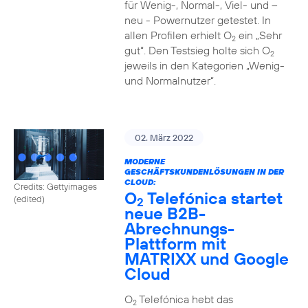
für Wenig-, Normal-, Viel- und –
neu - Powernutzer getestet. In
allen Profilen erhielt O
ein „Sehr
2
gut“. Den Testsieg holte sich O
2
jeweils in den Kategorien „Wenig-
und Normalnutzer“.
02. März 2022
MODERNE
GESCHÄFTSKUNDENLÖSUNGEN IN DER
CLOUD:
Credits: Gettyimages
O
Telefónica startet
(edited)
2
neue B2B-
Abrechnungs-
Plattform mit
MATRIXX und Google
Cloud
O
Telefónica hebt das
2