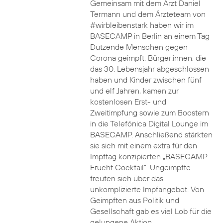
Gemeinsam mit dem Arzt Daniel
Termann und dem Ärzteteam von
#wirbleibenstark haben wir im
BASECAMP in Berlin an einem Tag
Dutzende Menschen gegen
Corona geimpft. Bürger:innen, die
das 30. Lebensjahr abgeschlossen
haben und Kinder zwischen fünf
und elf Jahren, kamen zur
kostenlosen Erst- und
Zweitimpfung sowie zum Boostern
in die Telefónica Digital Lounge im
BASECAMP. Anschließend stärkten
sie sich mit einem extra für den
Impftag konzipierten „BASECAMP
Frucht Cocktail“. Ungeimpfte
freuten sich über das
unkomplizierte Impfangebot. Von
Geimpften aus Politik und
Gesellschaft gab es viel Lob für die
gelungene Aktion.