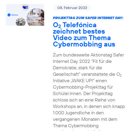
08. Februar 2022
PROJEKTTAG ZUM SAFER INTERNET DAY:
O
Telefónica
2
zeichnet bestes
Video zum Thema
Cybermobbing aus
Zum bundesweite Aktionstag Safer
Internet Day 2022 “Fit für die
Demokratie, stark für die
Gesellschaft” veranstaltete die O
2
Initiative „WAKE UP!“ einen
Cybermobbing-Projekttag für
Schüler:innen. Der Projekttag
schloss sich an eine Reihe von
Workshops an, in denen sich knapp
1.000 Jugendliche in den
vergangenen Monaten mit dem
Thema Cybermobbing