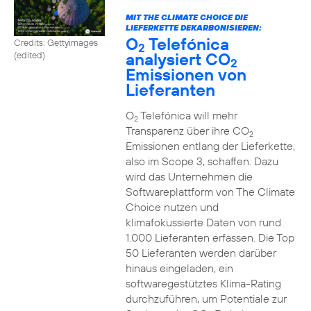
MIT THE CLIMATE CHOICE DIE
LIEFERKETTE DEKARBONISIEREN:
O
Telefónica
Credits: Gettyimages
2
analysiert CO
(edited)
2
Emissionen von
Lieferanten
O
Telefónica will mehr
2
Transparenz über ihre CO
2
Emissionen entlang der Lieferkette,
also im Scope 3, schaffen. Dazu
wird das Unternehmen die
Softwareplattform von The Climate
Choice nutzen und
klimafokussierte Daten von rund
1.000 Lieferanten erfassen. Die Top
50 Lieferanten werden darüber
hinaus eingeladen, ein
softwaregestütztes Klima-Rating
durchzuführen, um Potentiale zur