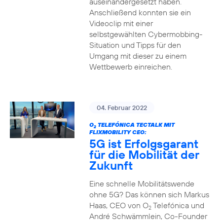
auseinandergesetzt haben.
Anschließend konnten sie ein
Videoclip mit einer
selbstgewählten Cybermobbing-
Situation und Tipps für den
Umgang mit dieser zu einem
Wettbewerb einreichen.
04. Februar 2022
O
TELEFÓNICA TECTALK MIT
2
FLIXMOBILITY CEO:
5G ist Erfolgsgarant
für die Mobilität der
Zukunft
Eine schnelle Mobilitätswende
ohne 5G? Das können sich Markus
Haas, CEO von O
Telefónica und
2
André Schwämmlein, Co-Founder