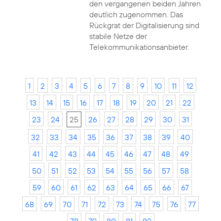
den vergangenen beiden Jahren
deutlich zugenommen. Das
Rückgrat der Digitalisierung sind
stabile Netze der
Telekommunikationsanbieter.
1
2
3
4
5
6
7
8
9
10
11
12
13
14
15
16
17
18
19
20
21
22
23
24
25
26
27
28
29
30
31
32
33
34
35
36
37
38
39
40
41
42
43
44
45
46
47
48
49
50
51
52
53
54
55
56
57
58
59
60
61
62
63
64
65
66
67
68
69
70
71
72
73
74
75
76
77