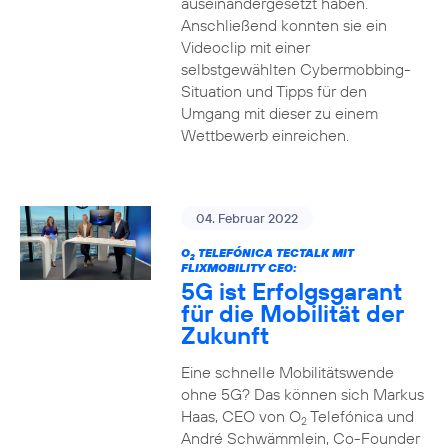
auseinandergesetzt haben.
Anschließend konnten sie ein
Videoclip mit einer
selbstgewählten Cybermobbing-
Situation und Tipps für den
Umgang mit dieser zu einem
Wettbewerb einreichen.
04. Februar 2022
O
TELEFÓNICA TECTALK MIT
2
FLIXMOBILITY CEO:
5G ist Erfolgsgarant
für die Mobilität der
Zukunft
Eine schnelle Mobilitätswende
ohne 5G? Das können sich Markus
Haas, CEO von O
Telefónica und
2
André Schwämmlein, Co-Founder