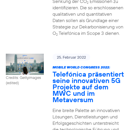
Senkung der CO
Emissionen zu
2
identifizieren. Die so erschlossenen
qualitativen und quantitativen
Daten sollen als Grundlage einer
Strategie zur Dekarbonisierung von
O
Telefónica im Scope 3 dienen.
2
25. Februar 2022
MOBILE WORLD CONGRESS 2022:
Telefónica präsentiert
Credits: Gettyimages
seine innovativen 5G
(edited)
Projekte auf dem
MWC und im
Metaversum
Eine breite Palette an innovativen
Lösungen, Dienstleistungen und
Erfolgsgeschichten unterstreicht
die technologische Führung und