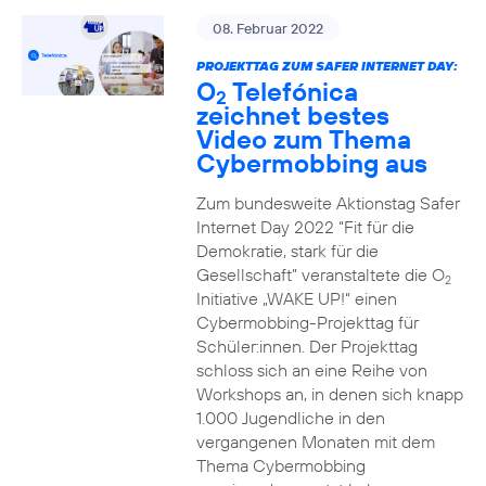
08. Februar 2022
PROJEKTTAG ZUM SAFER INTERNET DAY:
O
Telefónica
2
zeichnet bestes
Video zum Thema
Cybermobbing aus
Zum bundesweite Aktionstag Safer
Internet Day 2022 “Fit für die
Demokratie, stark für die
Gesellschaft” veranstaltete die O
2
Initiative „WAKE UP!“ einen
Cybermobbing-Projekttag für
Schüler:innen. Der Projekttag
schloss sich an eine Reihe von
Workshops an, in denen sich knapp
1.000 Jugendliche in den
vergangenen Monaten mit dem
Thema Cybermobbing