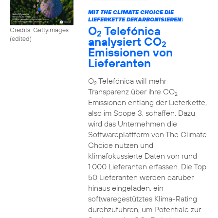
MIT THE CLIMATE CHOICE DIE
LIEFERKETTE DEKARBONISIEREN:
O
Telefónica
Credits: Gettyimages
2
analysiert CO
(edited)
2
Emissionen von
Lieferanten
O
Telefónica will mehr
2
Transparenz über ihre CO
2
Emissionen entlang der Lieferkette,
also im Scope 3, schaffen. Dazu
wird das Unternehmen die
Softwareplattform von The Climate
Choice nutzen und
klimafokussierte Daten von rund
1.000 Lieferanten erfassen. Die Top
50 Lieferanten werden darüber
hinaus eingeladen, ein
softwaregestütztes Klima-Rating
durchzuführen, um Potentiale zur