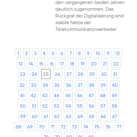
den vergangenen beiden Jahren
deutlich zugenommen. Das
Rückgrat der Digitalisierung sind
stabile Netze der
Telekommunikationsanbieter.
1
2
3
4
5
6
7
8
9
10
11
12
13
14
15
16
17
18
19
20
21
22
23
24
25
26
27
28
29
30
31
32
33
34
35
36
37
38
39
40
41
42
43
44
45
46
47
48
49
50
51
52
53
54
55
56
57
58
59
60
61
62
63
64
65
66
67
68
69
70
71
72
73
74
75
76
77