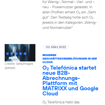
für Wenig-, Normal-, Viel- und –
neu - Powernutzer getestet. In
allen Profilen erhielt O
ein „Sehr
2
gut“. Den Testsieg holte sich O
2
jeweils in den Kategorien „Wenig-
und Normalnutzer“.
02. März 2022
MODERNE
GESCHÄFTSKUNDENLÖSUNGEN IN DER
CLOUD:
Credits: Gettyimages
O
Telefónica startet
(edited)
2
neue B2B-
Abrechnungs-
Plattform mit
MATRIXX und Google
Cloud
O
Telefónica hebt das
2