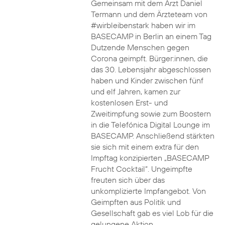
Gemeinsam mit dem Arzt Daniel
Termann und dem Ärzteteam von
#wirbleibenstark haben wir im
BASECAMP in Berlin an einem Tag
Dutzende Menschen gegen
Corona geimpft. Bürger:innen, die
das 30. Lebensjahr abgeschlossen
haben und Kinder zwischen fünf
und elf Jahren, kamen zur
kostenlosen Erst- und
Zweitimpfung sowie zum Boostern
in die Telefónica Digital Lounge im
BASECAMP. Anschließend stärkten
sie sich mit einem extra für den
Impftag konzipierten „BASECAMP
Frucht Cocktail“. Ungeimpfte
freuten sich über das
unkomplizierte Impfangebot. Von
Geimpften aus Politik und
Gesellschaft gab es viel Lob für die
gelungene Aktion.