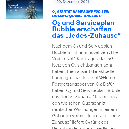
20. Dezember 2021
O
STARTET KAMPAGNE FÜR SEIN
2
INTERNET@HOME-ANGEBOT:
O
und Serviceplan
2
Bubble erschaffen
das „Jedes-Zuhause“
Nachdem O
und Serviceplan
2
Bubble mit ihrer innovativen „The
Visible Net“-Kampagne das 5G-
Netz von O
sichtbar gemacht
2
haben, thematisiert die aktuelle
Kampagne das Internet@Home-
Festnetzangebot von O
: Dafür
2
haben O
und Serviceplan Bubble
2
das „Jedes-Zuhause“ kreiert, das
den typischen Querschnitt
deutscher Wohnungen in einem
Gebäude vereint. In diesem „Jedes-
Zuhause” liefert O
für jedes
2
Bedürfnis der unterschiedlichen