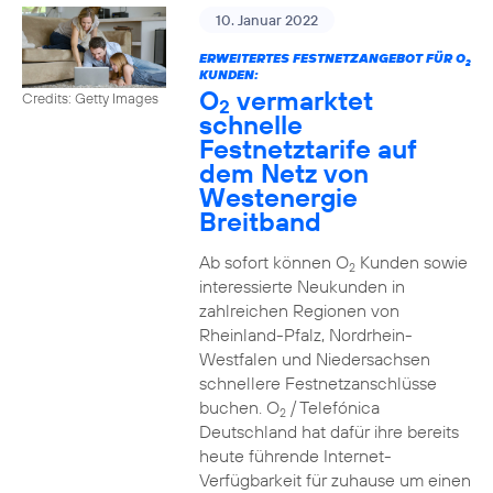
10. Januar 2022
ERWEITERTES FESTNETZANGEBOT FÜR O
2
KUNDEN:
O
vermarktet
Credits: Getty Images
2
schnelle
Festnetztarife auf
dem Netz von
Westenergie
Breitband
Ab sofort können O
Kunden sowie
2
interessierte Neukunden in
zahlreichen Regionen von
Rheinland-Pfalz, Nordrhein-
Westfalen und Niedersachsen
schnellere Festnetzanschlüsse
buchen. O
/ Telefónica
2
Deutschland hat dafür ihre bereits
heute führende Internet-
Verfügbarkeit für zuhause um einen