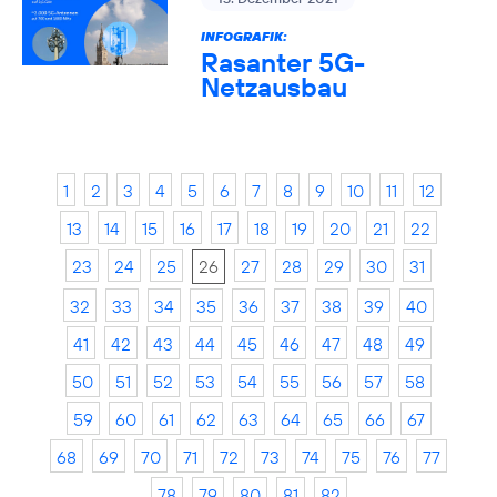
INFOGRAFIK:
Rasanter 5G-
Netzausbau
1
2
3
4
5
6
7
8
9
10
11
12
13
14
15
16
17
18
19
20
21
22
23
24
25
26
27
28
29
30
31
32
33
34
35
36
37
38
39
40
41
42
43
44
45
46
47
48
49
50
51
52
53
54
55
56
57
58
59
60
61
62
63
64
65
66
67
68
69
70
71
72
73
74
75
76
77
78
79
80
81
82