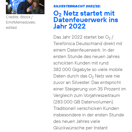
SILVESTERNACHT 2021/22:
O
Netz startet mit
2
Credits: iStock /
Datenfeuerwerk ins
EmirMemedovski,
Jahr 2022
edited
Das Jahr 2022 startet bei O
/
2
Telefónica Deutschland direkt mit
einem Datenfeuerwerk: In der
ersten Stunde des neuen Jahres
schickten Kunden mit rund
382.000 Gigabyte so viele mobile
Daten durch das O
Netz wie nie
2
zuvor an Silvester. Das entspricht
einer Steigerung von 35 Prozent im
Vergleich zum Vorjahreszeitraum
(283.000 GB Datenvolumen).
Traditionell verschicken Kunden
insbesondere in der ersten Stunde
des neuen Jahres viele
Glückwünsche per Instant