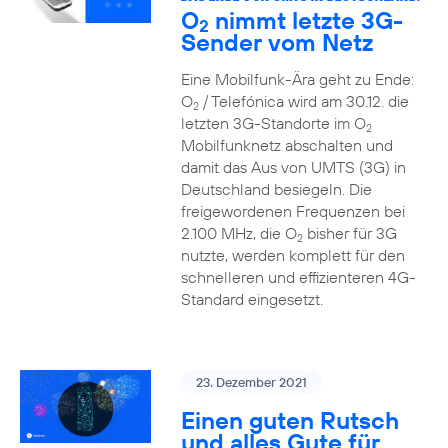
O
nimmt letzte 3G-
2
Sender vom Netz
Eine Mobilfunk-Ära geht zu Ende:
O
/ Telefónica wird am 30.12. die
2
letzten 3G-Standorte im O
2
Mobilfunknetz abschalten und
damit das Aus von UMTS (3G) in
Deutschland besiegeln. Die
freigewordenen Frequenzen bei
2.100 MHz, die O
bisher für 3G
2
nutzte, werden komplett für den
schnelleren und effizienteren 4G-
Standard eingesetzt.
23. Dezember 2021
Einen guten Rutsch
und alles Gute für