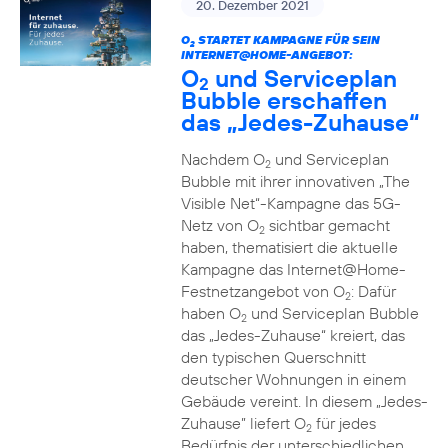
20. Dezember 2021
O
STARTET KAMPAGNE FÜR SEIN
2
INTERNET@HOME-ANGEBOT:
O
und Serviceplan
2
Bubble erschaffen
das „Jedes-Zuhause“
Nachdem O
und Serviceplan
2
Bubble mit ihrer innovativen „The
Visible Net“-Kampagne das 5G-
Netz von O
sichtbar gemacht
2
haben, thematisiert die aktuelle
Kampagne das Internet@Home-
Festnetzangebot von O
: Dafür
2
haben O
und Serviceplan Bubble
2
das „Jedes-Zuhause“ kreiert, das
den typischen Querschnitt
deutscher Wohnungen in einem
Gebäude vereint. In diesem „Jedes-
Zuhause” liefert O
für jedes
2
Bedürfnis der unterschiedlichen