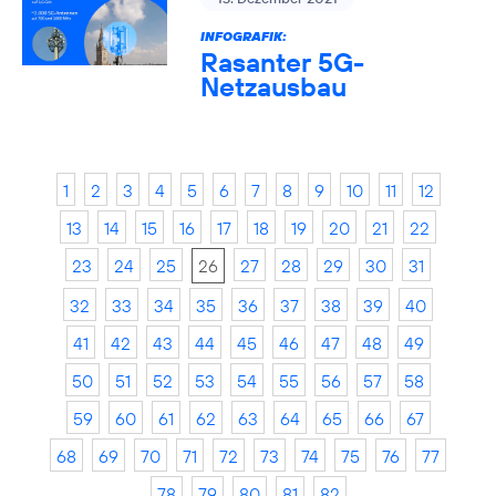
INFOGRAFIK:
Rasanter 5G-
Netzausbau
1
2
3
4
5
6
7
8
9
10
11
12
13
14
15
16
17
18
19
20
21
22
23
24
25
26
27
28
29
30
31
32
33
34
35
36
37
38
39
40
41
42
43
44
45
46
47
48
49
50
51
52
53
54
55
56
57
58
59
60
61
62
63
64
65
66
67
68
69
70
71
72
73
74
75
76
77
78
79
80
81
82