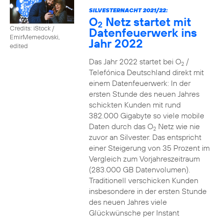
SILVESTERNACHT 2021/22:
O
Netz startet mit
2
Credits: iStock /
Datenfeuerwerk ins
EmirMemedovski,
Jahr 2022
edited
Das Jahr 2022 startet bei O
/
2
Telefónica Deutschland direkt mit
einem Datenfeuerwerk: In der
ersten Stunde des neuen Jahres
schickten Kunden mit rund
382.000 Gigabyte so viele mobile
Daten durch das O
Netz wie nie
2
zuvor an Silvester. Das entspricht
einer Steigerung von 35 Prozent im
Vergleich zum Vorjahreszeitraum
(283.000 GB Datenvolumen).
Traditionell verschicken Kunden
insbesondere in der ersten Stunde
des neuen Jahres viele
Glückwünsche per Instant