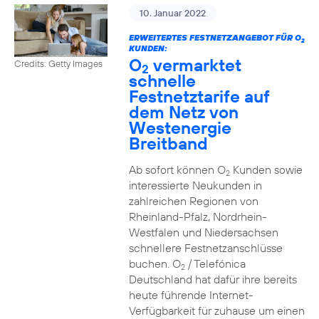
10. Januar 2022
ERWEITERTES FESTNETZANGEBOT FÜR O
2
KUNDEN:
O
vermarktet
Credits: Getty Images
2
schnelle
Festnetztarife auf
dem Netz von
Westenergie
Breitband
Ab sofort können O
Kunden sowie
2
interessierte Neukunden in
zahlreichen Regionen von
Rheinland-Pfalz, Nordrhein-
Westfalen und Niedersachsen
schnellere Festnetzanschlüsse
buchen. O
/ Telefónica
2
Deutschland hat dafür ihre bereits
heute führende Internet-
Verfügbarkeit für zuhause um einen