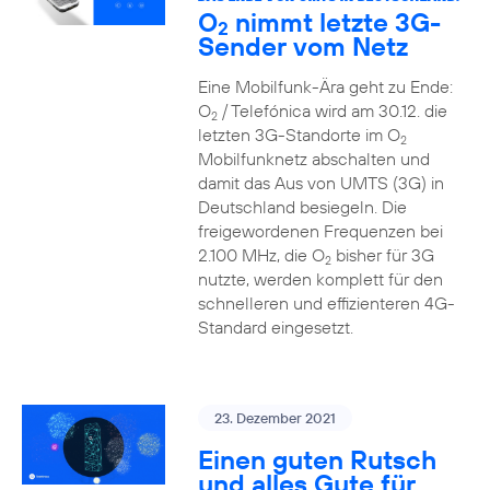
O
nimmt letzte 3G-
2
Sender vom Netz
Eine Mobilfunk-Ära geht zu Ende:
O
/ Telefónica wird am 30.12. die
2
letzten 3G-Standorte im O
2
Mobilfunknetz abschalten und
damit das Aus von UMTS (3G) in
Deutschland besiegeln. Die
freigewordenen Frequenzen bei
2.100 MHz, die O
bisher für 3G
2
nutzte, werden komplett für den
schnelleren und effizienteren 4G-
Standard eingesetzt.
23. Dezember 2021
Einen guten Rutsch
und alles Gute für