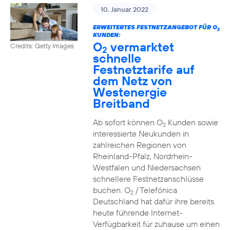
10. Januar 2022
ERWEITERTES FESTNETZANGEBOT FÜR O
2
KUNDEN:
O
vermarktet
Credits: Getty Images
2
schnelle
Festnetztarife auf
dem Netz von
Westenergie
Breitband
Ab sofort können O
Kunden sowie
2
interessierte Neukunden in
zahlreichen Regionen von
Rheinland-Pfalz, Nordrhein-
Westfalen und Niedersachsen
schnellere Festnetzanschlüsse
buchen. O
/ Telefónica
2
Deutschland hat dafür ihre bereits
heute führende Internet-
Verfügbarkeit für zuhause um einen