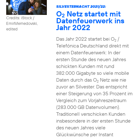
SILVESTERNACHT 2021/22:
O
Netz startet mit
2
Credits: iStock /
Datenfeuerwerk ins
EmirMemedovski,
Jahr 2022
edited
Das Jahr 2022 startet bei O
/
2
Telefónica Deutschland direkt mit
einem Datenfeuerwerk: In der
ersten Stunde des neuen Jahres
schickten Kunden mit rund
382.000 Gigabyte so viele mobile
Daten durch das O
Netz wie nie
2
zuvor an Silvester. Das entspricht
einer Steigerung von 35 Prozent im
Vergleich zum Vorjahreszeitraum
(283.000 GB Datenvolumen).
Traditionell verschicken Kunden
insbesondere in der ersten Stunde
des neuen Jahres viele
Glückwünsche per Instant