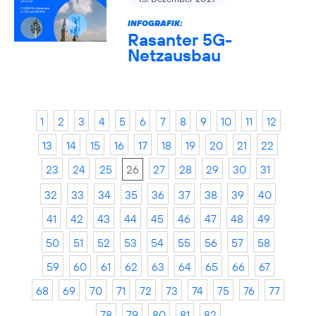
INFOGRAFIK:
Rasanter 5G-
Netzausbau
1
2
3
4
5
6
7
8
9
10
11
12
13
14
15
16
17
18
19
20
21
22
23
24
25
26
27
28
29
30
31
32
33
34
35
36
37
38
39
40
41
42
43
44
45
46
47
48
49
50
51
52
53
54
55
56
57
58
59
60
61
62
63
64
65
66
67
68
69
70
71
72
73
74
75
76
77
78
79
80
81
82