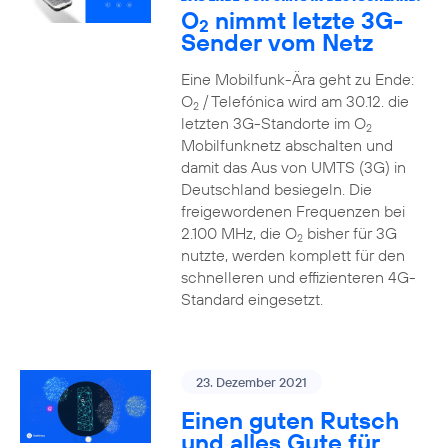
O
nimmt letzte 3G-
2
Sender vom Netz
Eine Mobilfunk-Ära geht zu Ende:
O
/ Telefónica wird am 30.12. die
2
letzten 3G-Standorte im O
2
Mobilfunknetz abschalten und
damit das Aus von UMTS (3G) in
Deutschland besiegeln. Die
freigewordenen Frequenzen bei
2.100 MHz, die O
bisher für 3G
2
nutzte, werden komplett für den
schnelleren und effizienteren 4G-
Standard eingesetzt.
23. Dezember 2021
Einen guten Rutsch
und alles Gute für