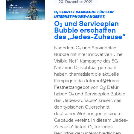
20. Dezember 2021
O
STARTET KAMPAGNE FÜR SEIN
2
INTERNET@HOME-ANGEBOT:
O
und Serviceplan
2
Bubble erschaffen
das „Jedes-Zuhause“
Nachdem O
und Serviceplan
2
Bubble mit ihrer innovativen „The
Visible Net“-Kampagne das 5G-
Netz von O
sichtbar gemacht
2
haben, thematisiert die aktuelle
Kampagne das Internet@Home-
Festnetzangebot von O
: Dafür
2
haben O
und Serviceplan Bubble
2
das „Jedes-Zuhause“ kreiert, das
den typischen Querschnitt
deutscher Wohnungen in einem
Gebäude vereint. In diesem „Jedes-
Zuhause” liefert O
für jedes
2
Bedürfnis der unterschiedlichen