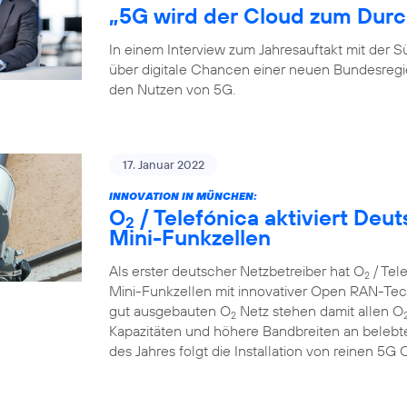
„5G wird der Cloud zum Durc
In einem Interview zum Jahresauftakt mit der
über digitale Chancen einer neuen Bundesreg
den Nutzen von 5G.
17. Januar 2022
INNOVATION IN MÜNCHEN:
O
/ Telefónica aktiviert De
2
Mini-Funkzellen
Als erster deutscher Netzbetreiber hat O
/ Tel
2
Mini-Funkzellen mit innovativer Open RAN-Tech
gut ausgebauten O
Netz stehen damit allen O
2
Kapazitäten und höhere Bandbreiten an belebte
des Jahres folgt die Installation von reinen 5