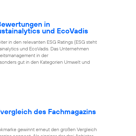
-Bewertungen in
ustainalytics und EcoVadis
iter in den relevanten ESG Ratings (ESG steht
tainalytics und EcoVadis. Das Unternehmen
gkeitsmanagement in der
onders gut in den Kategorien Umwelt und
fvergleich des Fachmagazins
unkmarke gewinnt erneut den großen Vergleich
zins connect. Als einziger der drei Anbieter