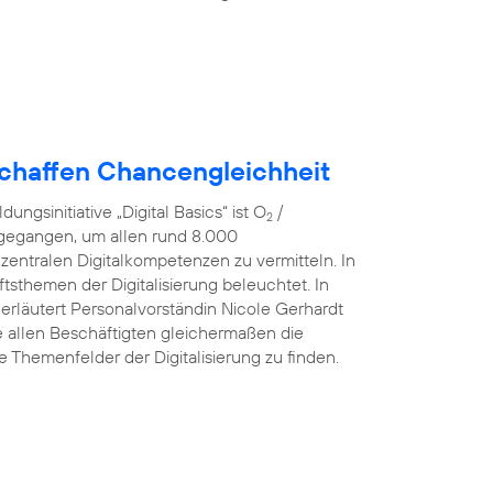
schaffen Chancengleichheit
ngsinitiative „Digital Basics“ ist O
/
2
 gegangen, um allen rund 8.000
 zentralen Digitalkompetenzen zu vermitteln. In
sthemen der Digitalisierung beleuchtet. In
 erläutert Personalvorständin Nicole Gerhardt
ve allen Beschäftigten gleichermaßen die
he Themenfelder der Digitalisierung zu finden.