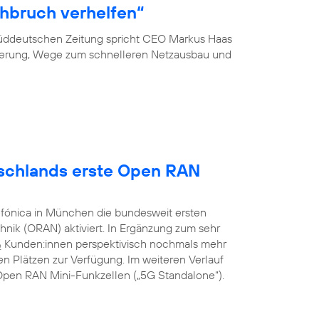
hbruch verhelfen“
 Süddeutschen Zeitung spricht CEO Markus Haas
ierung, Wege zum schnelleren Netzausbau und
utschlands erste Open RAN
efónica in München die bundesweit ersten
nik (ORAN) aktiviert. In Ergänzung zum sehr
Kunden:innen perspektivisch nochmals mehr
2
n Plätzen zur Verfügung. Im weiteren Verlauf
G Open RAN Mini-Funkzellen („5G Standalone“).