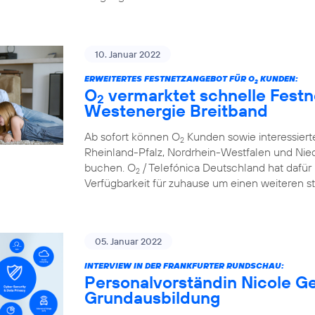
10. Januar 2022
ERWEITERTES FESTNETZANGEBOT FÜR O
KUNDEN:
2
O
vermarktet schnelle Festn
2
Westenergie Breitband
Ab sofort können O
Kunden sowie interessier
2
Rheinland-Pfalz, Nordrhein-Westfalen und Nie
buchen. O
/ Telefónica Deutschland hat dafür 
2
Verfügbarkeit für zuhause um einen weiteren st
05. Januar 2022
INTERVIEW IN DER FRANKFURTER RUNDSCHAU:
Personalvorständin Nicole Ge
Grundausbildung