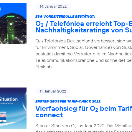
14. Januar 2022
ESG VORREITERROLLE BESTÄTIGT:
O
/ Telefónica erreicht Top
2
Nachhaltigkeitsratings von S
O
/ Telefónica Deutschland verbessert sich we
2
für Environment, Social, Governance) von Sus
bestätigt damit die Vorreiterrolle im Nachhalti
Telekommunikationsbranche und schneidet bes
Ethik ab.
11. Januar 2022
ERSTER GROSSER TARIF-CHECK 2022:
Vierfachsieg für O
beim Tari
2
connect
Starker Start von O
ins Jahr 2022: Die Mobilf
2
der Netzbetreiber-Mobilfunktarife des Fachmaga