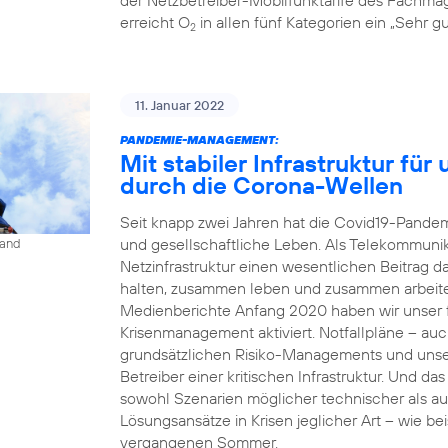
erreicht O
in allen fünf Kategorien ein „Sehr gu
2
11. Januar 2022
PANDEMIE-MANAGEMENT:
Mit stabiler Infrastruktur fü
durch die Corona-Wellen
Seit knapp zwei Jahren hat die Covid19-Pandemi
und gesellschaftliche Leben. Als Telekommunika
land
Netzinfrastruktur einen wesentlichen Beitrag 
halten, zusammen leben und zusammen arbeit
Medienberichte Anfang 2020 haben wir unser fü
Krisenmanagement aktiviert. Notfallpläne – auc
grundsätzlichen Risiko-Managements und unse
Betreiber einer kritischen Infrastruktur. Und da
sowohl Szenarien möglicher technischer als a
Lösungsansätze in Krisen jeglicher Art – wie b
vergangenen Sommer.