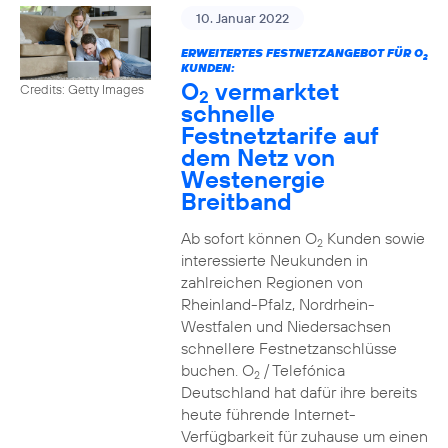
10. Januar 2022
ERWEITERTES FESTNETZANGEBOT FÜR O
2
KUNDEN:
O
vermarktet
Credits: Getty Images
2
schnelle
Festnetztarife auf
dem Netz von
Westenergie
Breitband
Ab sofort können O
Kunden sowie
2
interessierte Neukunden in
zahlreichen Regionen von
Rheinland-Pfalz, Nordrhein-
Westfalen und Niedersachsen
schnellere Festnetzanschlüsse
buchen. O
/ Telefónica
2
Deutschland hat dafür ihre bereits
heute führende Internet-
Verfügbarkeit für zuhause um einen