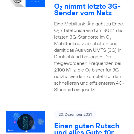
O
nimmt letzte 3G-
2
Sender vom Netz
Eine Mobilfunk-Ära geht zu Ende:
O
/ Telefónica wird am 30.12. die
2
letzten 3G-Standorte im O
2
Mobilfunknetz abschalten und
damit das Aus von UMTS (3G) in
Deutschland besiegeln. Die
freigewordenen Frequenzen bei
2.100 MHz, die O
bisher für 3G
2
nutzte, werden komplett für den
schnelleren und effizienteren 4G-
Standard eingesetzt.
23. Dezember 2021
Einen guten Rutsch
und alles Gute für