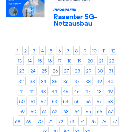
INFOGRAFIK:
Rasanter 5G-
Netzausbau
1
2
3
4
5
6
7
8
9
10
11
12
13
14
15
16
17
18
19
20
21
22
23
24
25
26
27
28
29
30
31
32
33
34
35
36
37
38
39
40
41
42
43
44
45
46
47
48
49
50
51
52
53
54
55
56
57
58
59
60
61
62
63
64
65
66
67
68
69
70
71
72
73
74
75
76
77
78
79
80
81
82