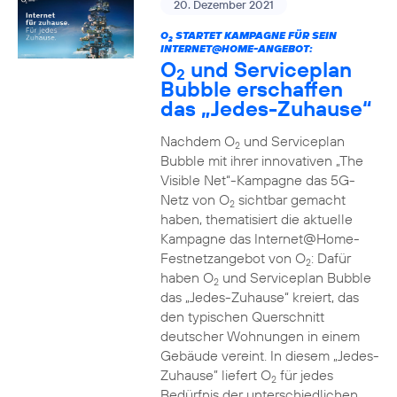
20. Dezember 2021
O
STARTET KAMPAGNE FÜR SEIN
2
INTERNET@HOME-ANGEBOT:
O
und Serviceplan
2
Bubble erschaffen
das „Jedes-Zuhause“
Nachdem O
und Serviceplan
2
Bubble mit ihrer innovativen „The
Visible Net“-Kampagne das 5G-
Netz von O
sichtbar gemacht
2
haben, thematisiert die aktuelle
Kampagne das Internet@Home-
Festnetzangebot von O
: Dafür
2
haben O
und Serviceplan Bubble
2
das „Jedes-Zuhause“ kreiert, das
den typischen Querschnitt
deutscher Wohnungen in einem
Gebäude vereint. In diesem „Jedes-
Zuhause” liefert O
für jedes
2
Bedürfnis der unterschiedlichen