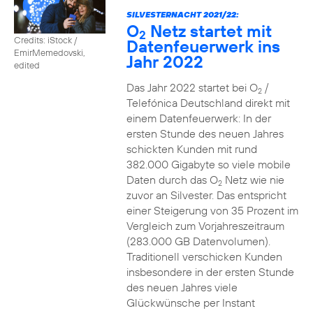
SILVESTERNACHT 2021/22:
O
Netz startet mit
2
Credits: iStock /
Datenfeuerwerk ins
EmirMemedovski,
Jahr 2022
edited
Das Jahr 2022 startet bei O
/
2
Telefónica Deutschland direkt mit
einem Datenfeuerwerk: In der
ersten Stunde des neuen Jahres
schickten Kunden mit rund
382.000 Gigabyte so viele mobile
Daten durch das O
Netz wie nie
2
zuvor an Silvester. Das entspricht
einer Steigerung von 35 Prozent im
Vergleich zum Vorjahreszeitraum
(283.000 GB Datenvolumen).
Traditionell verschicken Kunden
insbesondere in der ersten Stunde
des neuen Jahres viele
Glückwünsche per Instant