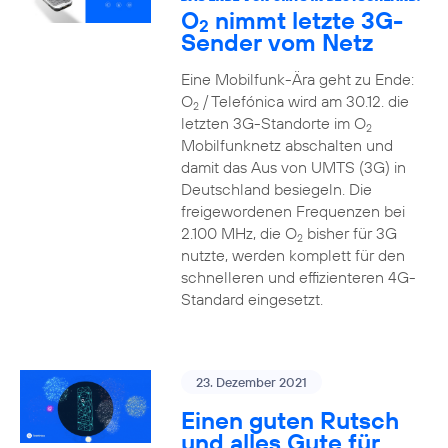
O
nimmt letzte 3G-
2
Sender vom Netz
Eine Mobilfunk-Ära geht zu Ende:
O
/ Telefónica wird am 30.12. die
2
letzten 3G-Standorte im O
2
Mobilfunknetz abschalten und
damit das Aus von UMTS (3G) in
Deutschland besiegeln. Die
freigewordenen Frequenzen bei
2.100 MHz, die O
bisher für 3G
2
nutzte, werden komplett für den
schnelleren und effizienteren 4G-
Standard eingesetzt.
23. Dezember 2021
Einen guten Rutsch
und alles Gute für