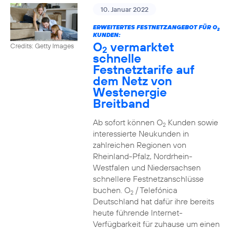
10. Januar 2022
ERWEITERTES FESTNETZANGEBOT FÜR O
2
KUNDEN:
O
vermarktet
Credits: Getty Images
2
schnelle
Festnetztarife auf
dem Netz von
Westenergie
Breitband
Ab sofort können O
Kunden sowie
2
interessierte Neukunden in
zahlreichen Regionen von
Rheinland-Pfalz, Nordrhein-
Westfalen und Niedersachsen
schnellere Festnetzanschlüsse
buchen. O
/ Telefónica
2
Deutschland hat dafür ihre bereits
heute führende Internet-
Verfügbarkeit für zuhause um einen