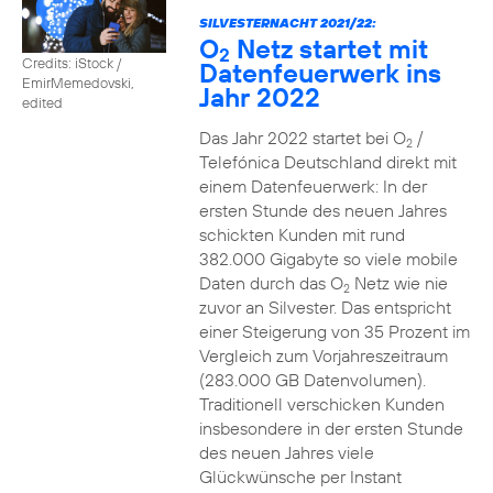
SILVESTERNACHT 2021/22:
O
Netz startet mit
2
Credits: iStock /
Datenfeuerwerk ins
EmirMemedovski,
Jahr 2022
edited
Das Jahr 2022 startet bei O
/
2
Telefónica Deutschland direkt mit
einem Datenfeuerwerk: In der
ersten Stunde des neuen Jahres
schickten Kunden mit rund
382.000 Gigabyte so viele mobile
Daten durch das O
Netz wie nie
2
zuvor an Silvester. Das entspricht
einer Steigerung von 35 Prozent im
Vergleich zum Vorjahreszeitraum
(283.000 GB Datenvolumen).
Traditionell verschicken Kunden
insbesondere in der ersten Stunde
des neuen Jahres viele
Glückwünsche per Instant