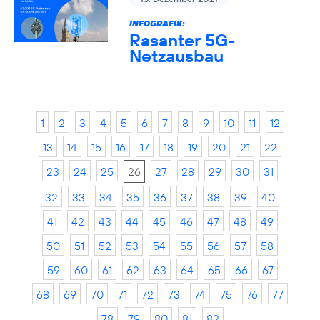
INFOGRAFIK:
Rasanter 5G-
Netzausbau
1
2
3
4
5
6
7
8
9
10
11
12
13
14
15
16
17
18
19
20
21
22
23
24
25
26
27
28
29
30
31
32
33
34
35
36
37
38
39
40
41
42
43
44
45
46
47
48
49
50
51
52
53
54
55
56
57
58
59
60
61
62
63
64
65
66
67
68
69
70
71
72
73
74
75
76
77
78
79
80
81
82