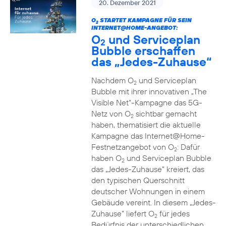
20. Dezember 2021
O
STARTET KAMPAGNE FÜR SEIN
2
INTERNET@HOME-ANGEBOT:
O
und Serviceplan
2
Bubble erschaffen
das „Jedes-Zuhause“
Nachdem O
und Serviceplan
2
Bubble mit ihrer innovativen „The
Visible Net“-Kampagne das 5G-
Netz von O
sichtbar gemacht
2
haben, thematisiert die aktuelle
Kampagne das Internet@Home-
Festnetzangebot von O
: Dafür
2
haben O
und Serviceplan Bubble
2
das „Jedes-Zuhause“ kreiert, das
den typischen Querschnitt
deutscher Wohnungen in einem
Gebäude vereint. In diesem „Jedes-
Zuhause” liefert O
für jedes
2
Bedürfnis der unterschiedlichen