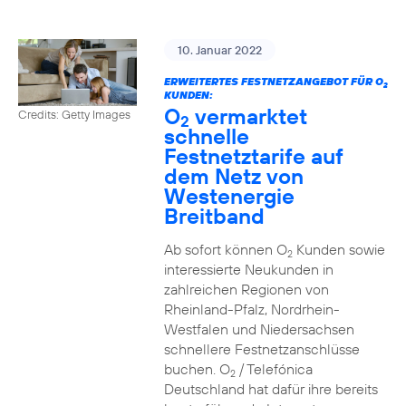
10. Januar 2022
ERWEITERTES FESTNETZANGEBOT FÜR O
2
KUNDEN:
O
vermarktet
Credits: Getty Images
2
schnelle
Festnetztarife auf
dem Netz von
Westenergie
Breitband
Ab sofort können O
Kunden sowie
2
interessierte Neukunden in
zahlreichen Regionen von
Rheinland-Pfalz, Nordrhein-
Westfalen und Niedersachsen
schnellere Festnetzanschlüsse
buchen. O
/ Telefónica
2
Deutschland hat dafür ihre bereits