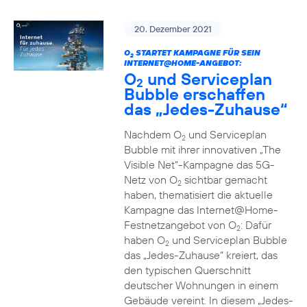
20. Dezember 2021
O
STARTET KAMPAGNE FÜR SEIN
2
INTERNET@HOME-ANGEBOT:
O
und Serviceplan
2
Bubble erschaffen
das „Jedes-Zuhause“
Nachdem O
und Serviceplan
2
Bubble mit ihrer innovativen „The
Visible Net“-Kampagne das 5G-
Netz von O
sichtbar gemacht
2
haben, thematisiert die aktuelle
Kampagne das Internet@Home-
Festnetzangebot von O
: Dafür
2
haben O
und Serviceplan Bubble
2
das „Jedes-Zuhause“ kreiert, das
den typischen Querschnitt
deutscher Wohnungen in einem
Gebäude vereint. In diesem „Jedes-