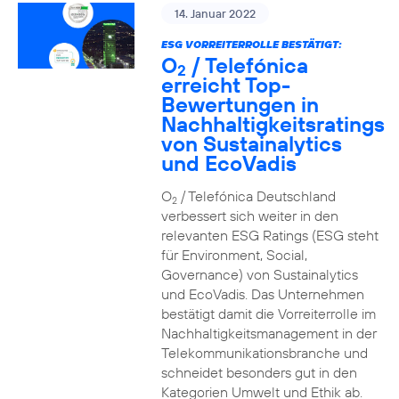
14. Januar 2022
ESG VORREITERROLLE BESTÄTIGT:
O
/ Telefónica
2
erreicht Top-
Bewertungen in
Nachhaltigkeitsratings
von Sustainalytics
und EcoVadis
O
/ Telefónica Deutschland
2
verbessert sich weiter in den
relevanten ESG Ratings (ESG steht
für Environment, Social,
Governance) von Sustainalytics
und EcoVadis. Das Unternehmen
bestätigt damit die Vorreiterrolle im
Nachhaltigkeitsmanagement in der
Telekommunikationsbranche und
schneidet besonders gut in den
Kategorien Umwelt und Ethik ab.