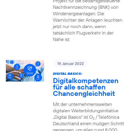
Projekt für die bedarfsgesteuerte
Nachtkennzeichnung (BNK) von
Windenergieanlagen. Die
Warnlichter der Anlagen leuchten
jetzt nur noch dann, wenn
tatsächlich Flugverkehr in der
Nähe ist.
19. Januar 2022
DIGITAL BASICS:
Digitalkompetenzen
für alle schaffen
Chancengleichheit
Mit der unternehmensweiten
digitalen Weiterbildungsinitiative
„Digital Basics“ ist O
/ Telefónica
2
Deutschland einen mutigen Schritt
gegangen, um allen rund 8.000