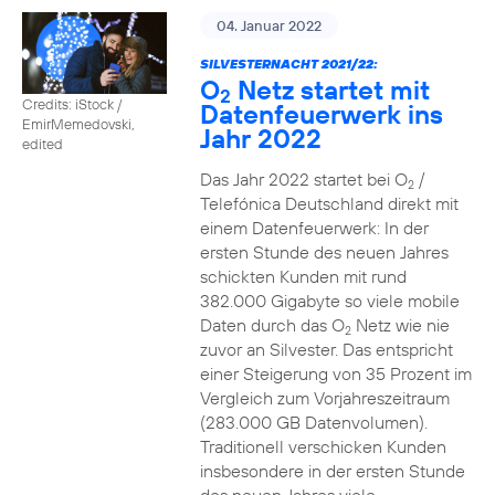
04. Januar 2022
SILVESTERNACHT 2021/22:
O
Netz startet mit
2
Credits: iStock /
Datenfeuerwerk ins
EmirMemedovski,
Jahr 2022
edited
Das Jahr 2022 startet bei O
/
2
Telefónica Deutschland direkt mit
einem Datenfeuerwerk: In der
ersten Stunde des neuen Jahres
schickten Kunden mit rund
382.000 Gigabyte so viele mobile
Daten durch das O
Netz wie nie
2
zuvor an Silvester. Das entspricht
einer Steigerung von 35 Prozent im
Vergleich zum Vorjahreszeitraum
(283.000 GB Datenvolumen).
Traditionell verschicken Kunden
insbesondere in der ersten Stunde