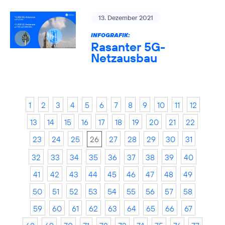
13. Dezember 2021
INFOGRAFIK:
Rasanter 5G-
Netzausbau
1
2
3
4
5
6
7
8
9
10
11
12
13
14
15
16
17
18
19
20
21
22
23
24
25
26
27
28
29
30
31
32
33
34
35
36
37
38
39
40
41
42
43
44
45
46
47
48
49
50
51
52
53
54
55
56
57
58
59
60
61
62
63
64
65
66
67