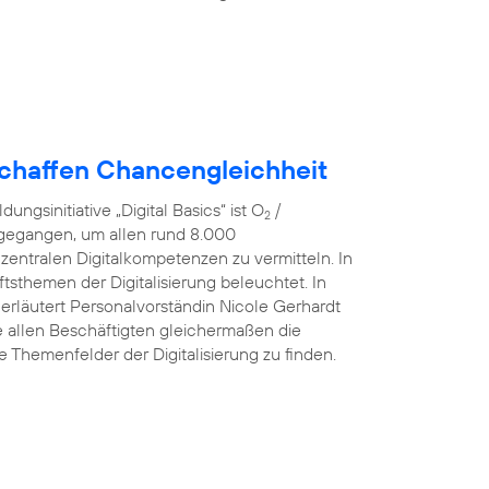
schaffen Chancengleichheit
ngsinitiative „Digital Basics“ ist O
/
2
 gegangen, um allen rund 8.000
 zentralen Digitalkompetenzen zu vermitteln. In
sthemen der Digitalisierung beleuchtet. In
 erläutert Personalvorständin Nicole Gerhardt
ve allen Beschäftigten gleichermaßen die
he Themenfelder der Digitalisierung zu finden.