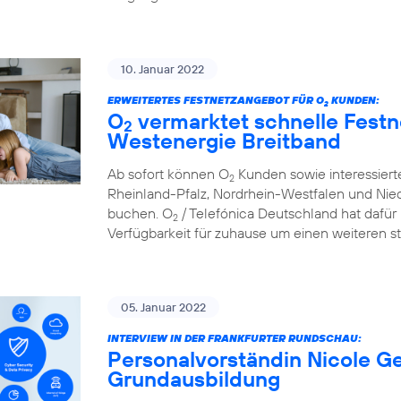
10. Januar 2022
ERWEITERTES FESTNETZANGEBOT FÜR O
KUNDEN:
2
O
vermarktet schnelle Festn
2
Westenergie Breitband
Ab sofort können O
Kunden sowie interessier
2
Rheinland-Pfalz, Nordrhein-Westfalen und Nie
buchen. O
/ Telefónica Deutschland hat dafür 
2
Verfügbarkeit für zuhause um einen weiteren st
05. Januar 2022
INTERVIEW IN DER FRANKFURTER RUNDSCHAU:
Personalvorständin Nicole Ge
Grundausbildung