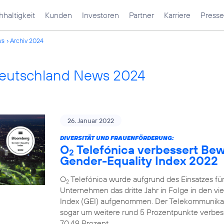
haltigkeit
Kunden
Investoren
Partner
Karriere
Presse
ws
Archiv 2024
Deutschland News 2024
26. Januar 2022
DIVERSITÄT UND FRAUENFÖRDERUNG:
O
Telefónica verbessert Be
2
Gender-Equality Index 2022
O
Telefónica wurde aufgrund des Einsatzes fü
2
Unternehmen das dritte Jahr in Folge in den v
Index (GEI) aufgenommen. Der Telekommunika
sogar um weitere rund 5 Prozentpunkte verbesse
70,49 Prozent.