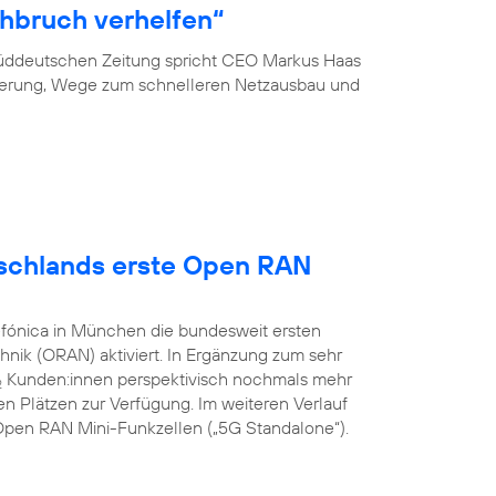
hbruch verhelfen“
 Süddeutschen Zeitung spricht CEO Markus Haas
ierung, Wege zum schnelleren Netzausbau und
utschlands erste Open RAN
efónica in München die bundesweit ersten
nik (ORAN) aktiviert. In Ergänzung zum sehr
Kunden:innen perspektivisch nochmals mehr
2
n Plätzen zur Verfügung. Im weiteren Verlauf
G Open RAN Mini-Funkzellen („5G Standalone“).