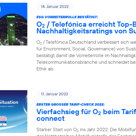
14. Januar 2022
ESG VORREITERROLLE BESTÄTIGT:
O
/ Telefónica erreicht Top
2
Nachhaltigkeitsratings von S
O
/ Telefónica Deutschland verbessert sich we
2
für Environment, Social, Governance) von Sus
bestätigt damit die Vorreiterrolle im Nachhalti
Telekommunikationsbranche und schneidet bes
Ethik ab.
11. Januar 2022
ERSTER GROSSER TARIF-CHECK 2022:
Vierfachsieg für O
beim Tari
2
connect
Starker Start von O
ins Jahr 2022: Die Mobilf
2
der Netzbetreiber-Mobilfunktarife des Fachmaga