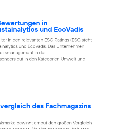
-Bewertungen in
ustainalytics und EcoVadis
iter in den relevanten ESG Ratings (ESG steht
tainalytics und EcoVadis. Das Unternehmen
gkeitsmanagement in der
onders gut in den Kategorien Umwelt und
fvergleich des Fachmagazins
unkmarke gewinnt erneut den großen Vergleich
zins connect. Als einziger der drei Anbieter