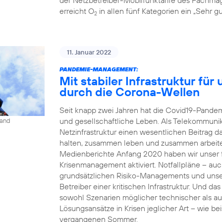
erreicht O
in allen fünf Kategorien ein „Sehr gu
2
11. Januar 2022
PANDEMIE-MANAGEMENT:
Mit stabiler Infrastruktur fü
durch die Corona-Wellen
Seit knapp zwei Jahren hat die Covid19-Pandemi
und gesellschaftliche Leben. Als Telekommunika
land
Netzinfrastruktur einen wesentlichen Beitrag 
halten, zusammen leben und zusammen arbeit
Medienberichte Anfang 2020 haben wir unser fü
Krisenmanagement aktiviert. Notfallpläne – auc
grundsätzlichen Risiko-Managements und unse
Betreiber einer kritischen Infrastruktur. Und da
sowohl Szenarien möglicher technischer als a
Lösungsansätze in Krisen jeglicher Art – wie b
vergangenen Sommer.