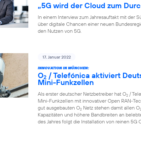
„5G wird der Cloud zum Durc
In einem Interview zum Jahresauftakt mit der
über digitale Chancen einer neuen Bundesreg
den Nutzen von 5G.
17. Januar 2022
INNOVATION IN MÜNCHEN:
O
/ Telefónica aktiviert De
2
Mini-Funkzellen
Als erster deutscher Netzbetreiber hat O
/ Tel
2
Mini-Funkzellen mit innovativer Open RAN-Tech
gut ausgebauten O
Netz stehen damit allen O
2
Kapazitäten und höhere Bandbreiten an belebte
des Jahres folgt die Installation von reinen 5