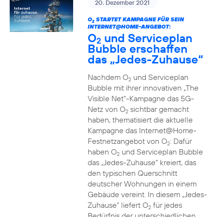
20. Dezember 2021
O
STARTET KAMPAGNE FÜR SEIN
2
INTERNET@HOME-ANGEBOT:
O
und Serviceplan
2
Bubble erschaffen
das „Jedes-Zuhause“
Nachdem O
und Serviceplan
2
Bubble mit ihrer innovativen „The
Visible Net“-Kampagne das 5G-
Netz von O
sichtbar gemacht
2
haben, thematisiert die aktuelle
Kampagne das Internet@Home-
Festnetzangebot von O
: Dafür
2
haben O
und Serviceplan Bubble
2
das „Jedes-Zuhause“ kreiert, das
den typischen Querschnitt
deutscher Wohnungen in einem
Gebäude vereint. In diesem „Jedes-
Zuhause” liefert O
für jedes
2
Bedürfnis der unterschiedlichen