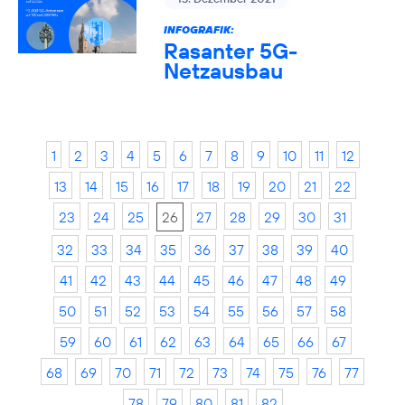
INFOGRAFIK:
Rasanter 5G-
Netzausbau
1
2
3
4
5
6
7
8
9
10
11
12
13
14
15
16
17
18
19
20
21
22
23
24
25
26
27
28
29
30
31
32
33
34
35
36
37
38
39
40
41
42
43
44
45
46
47
48
49
50
51
52
53
54
55
56
57
58
59
60
61
62
63
64
65
66
67
68
69
70
71
72
73
74
75
76
77
78
79
80
81
82