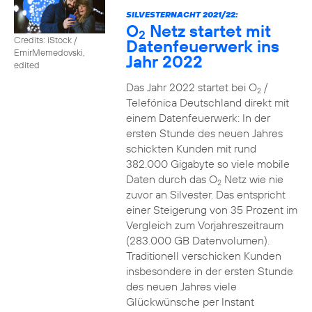
SILVESTERNACHT 2021/22:
O
Netz startet mit
2
Credits: iStock /
Datenfeuerwerk ins
EmirMemedovski,
Jahr 2022
edited
Das Jahr 2022 startet bei O
/
2
Telefónica Deutschland direkt mit
einem Datenfeuerwerk: In der
ersten Stunde des neuen Jahres
schickten Kunden mit rund
382.000 Gigabyte so viele mobile
Daten durch das O
Netz wie nie
2
zuvor an Silvester. Das entspricht
einer Steigerung von 35 Prozent im
Vergleich zum Vorjahreszeitraum
(283.000 GB Datenvolumen).
Traditionell verschicken Kunden
insbesondere in der ersten Stunde
des neuen Jahres viele
Glückwünsche per Instant