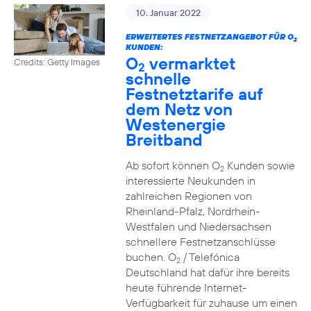
10. Januar 2022
ERWEITERTES FESTNETZANGEBOT FÜR O
2
KUNDEN:
O
vermarktet
Credits: Getty Images
2
schnelle
Festnetztarife auf
dem Netz von
Westenergie
Breitband
Ab sofort können O
Kunden sowie
2
interessierte Neukunden in
zahlreichen Regionen von
Rheinland-Pfalz, Nordrhein-
Westfalen und Niedersachsen
schnellere Festnetzanschlüsse
buchen. O
/ Telefónica
2
Deutschland hat dafür ihre bereits
heute führende Internet-
Verfügbarkeit für zuhause um einen