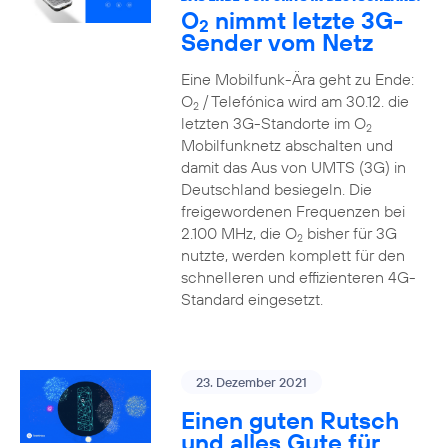
O
nimmt letzte 3G-
2
Sender vom Netz
Eine Mobilfunk-Ära geht zu Ende:
O
/ Telefónica wird am 30.12. die
2
letzten 3G-Standorte im O
2
Mobilfunknetz abschalten und
damit das Aus von UMTS (3G) in
Deutschland besiegeln. Die
freigewordenen Frequenzen bei
2.100 MHz, die O
bisher für 3G
2
nutzte, werden komplett für den
schnelleren und effizienteren 4G-
Standard eingesetzt.
23. Dezember 2021
Einen guten Rutsch
und alles Gute für