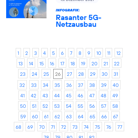
INFOGRAFIK:
Rasanter 5G-
Netzausbau
1
2
3
4
5
6
7
8
9
10
11
12
13
14
15
16
17
18
19
20
21
22
23
24
25
26
27
28
29
30
31
32
33
34
35
36
37
38
39
40
41
42
43
44
45
46
47
48
49
50
51
52
53
54
55
56
57
58
59
60
61
62
63
64
65
66
67
68
69
70
71
72
73
74
75
76
77
78
79
80
81
82