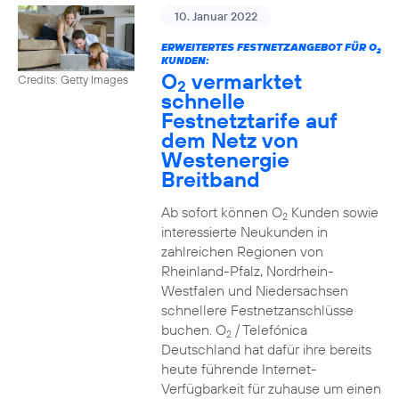
10. Januar 2022
ERWEITERTES FESTNETZANGEBOT FÜR O
2
KUNDEN:
O
vermarktet
Credits: Getty Images
2
schnelle
Festnetztarife auf
dem Netz von
Westenergie
Breitband
Ab sofort können O
Kunden sowie
2
interessierte Neukunden in
zahlreichen Regionen von
Rheinland-Pfalz, Nordrhein-
Westfalen und Niedersachsen
schnellere Festnetzanschlüsse
buchen. O
/ Telefónica
2
Deutschland hat dafür ihre bereits
heute führende Internet-
Verfügbarkeit für zuhause um einen