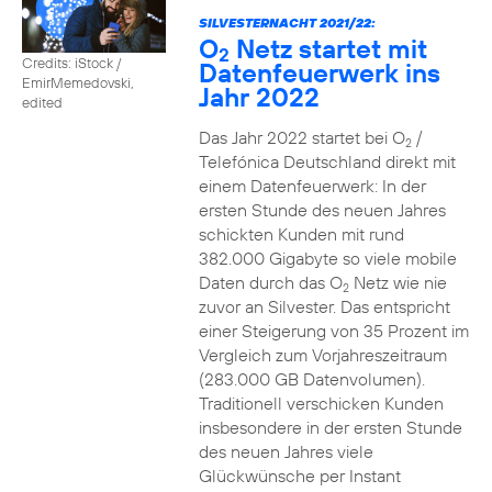
SILVESTERNACHT 2021/22:
O
Netz startet mit
2
Credits: iStock /
Datenfeuerwerk ins
EmirMemedovski,
Jahr 2022
edited
Das Jahr 2022 startet bei O
/
2
Telefónica Deutschland direkt mit
einem Datenfeuerwerk: In der
ersten Stunde des neuen Jahres
schickten Kunden mit rund
382.000 Gigabyte so viele mobile
Daten durch das O
Netz wie nie
2
zuvor an Silvester. Das entspricht
einer Steigerung von 35 Prozent im
Vergleich zum Vorjahreszeitraum
(283.000 GB Datenvolumen).
Traditionell verschicken Kunden
insbesondere in der ersten Stunde
des neuen Jahres viele
Glückwünsche per Instant