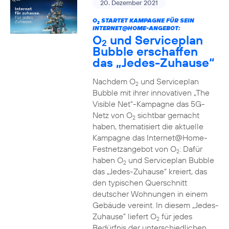
20. Dezember 2021
O
STARTET KAMPAGNE FÜR SEIN
2
INTERNET@HOME-ANGEBOT:
O
und Serviceplan
2
Bubble erschaffen
das „Jedes-Zuhause“
Nachdem O
und Serviceplan
2
Bubble mit ihrer innovativen „The
Visible Net“-Kampagne das 5G-
Netz von O
sichtbar gemacht
2
haben, thematisiert die aktuelle
Kampagne das Internet@Home-
Festnetzangebot von O
: Dafür
2
haben O
und Serviceplan Bubble
2
das „Jedes-Zuhause“ kreiert, das
den typischen Querschnitt
deutscher Wohnungen in einem
Gebäude vereint. In diesem „Jedes-
Zuhause” liefert O
für jedes
2
Bedürfnis der unterschiedlichen