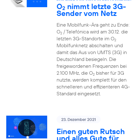
O
nimmt letzte 3G-
2
Sender vom Netz
Eine Mobilfunk-Ära geht zu Ende:
O
/ Telefónica wird am 30.12. die
2
letzten 3G-Standorte im O
2
Mobilfunknetz abschalten und
damit das Aus von UMTS (3G) in
Deutschland besiegeln. Die
freigewordenen Frequenzen bei
2.100 MHz, die O
bisher für 3G
2
nutzte, werden komplett für den
schnelleren und effizienteren 4G-
Standard eingesetzt.
23. Dezember 2021
Einen guten Rutsch
und alles Gute für