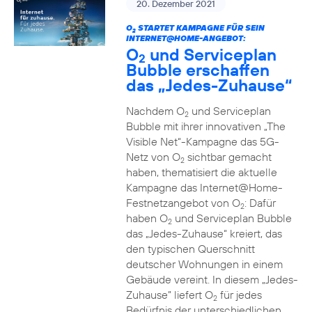
20. Dezember 2021
O
STARTET KAMPAGNE FÜR SEIN
2
INTERNET@HOME-ANGEBOT:
O
und Serviceplan
2
Bubble erschaffen
das „Jedes-Zuhause“
Nachdem O
und Serviceplan
2
Bubble mit ihrer innovativen „The
Visible Net“-Kampagne das 5G-
Netz von O
sichtbar gemacht
2
haben, thematisiert die aktuelle
Kampagne das Internet@Home-
Festnetzangebot von O
: Dafür
2
haben O
und Serviceplan Bubble
2
das „Jedes-Zuhause“ kreiert, das
den typischen Querschnitt
deutscher Wohnungen in einem
Gebäude vereint. In diesem „Jedes-
Zuhause” liefert O
für jedes
2
Bedürfnis der unterschiedlichen