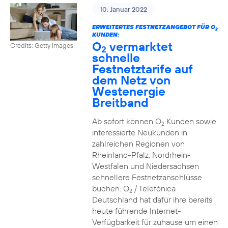
10. Januar 2022
ERWEITERTES FESTNETZANGEBOT FÜR O
2
KUNDEN:
O
vermarktet
Credits: Getty Images
2
schnelle
Festnetztarife auf
dem Netz von
Westenergie
Breitband
Ab sofort können O
Kunden sowie
2
interessierte Neukunden in
zahlreichen Regionen von
Rheinland-Pfalz, Nordrhein-
Westfalen und Niedersachsen
schnellere Festnetzanschlüsse
buchen. O
/ Telefónica
2
Deutschland hat dafür ihre bereits
heute führende Internet-
Verfügbarkeit für zuhause um einen