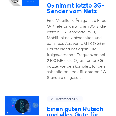
O
nimmt letzte 3G-
2
Sender vom Netz
Eine Mobilfunk-Ära geht zu Ende:
O
/ Telefónica wird am 30.12. die
2
letzten 3G-Standorte im O
2
Mobilfunknetz abschalten und
damit das Aus von UMTS (3G) in
Deutschland besiegeln. Die
freigewordenen Frequenzen bei
2.100 MHz, die O
bisher für 3G
2
nutzte, werden komplett für den
schnelleren und effizienteren 4G-
Standard eingesetzt.
23. Dezember 2021
Einen guten Rutsch
und alles Gute für