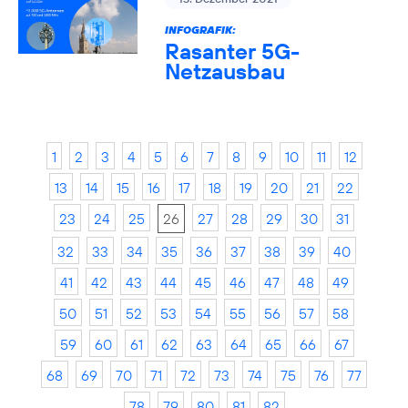
INFOGRAFIK:
Rasanter 5G-
Netzausbau
1
2
3
4
5
6
7
8
9
10
11
12
13
14
15
16
17
18
19
20
21
22
23
24
25
26
27
28
29
30
31
32
33
34
35
36
37
38
39
40
41
42
43
44
45
46
47
48
49
50
51
52
53
54
55
56
57
58
59
60
61
62
63
64
65
66
67
68
69
70
71
72
73
74
75
76
77
78
79
80
81
82