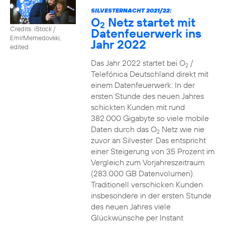
SILVESTERNACHT 2021/22:
O
Netz startet mit
2
Credits: iStock /
Datenfeuerwerk ins
EmirMemedovski,
Jahr 2022
edited
Das Jahr 2022 startet bei O
/
2
Telefónica Deutschland direkt mit
einem Datenfeuerwerk: In der
ersten Stunde des neuen Jahres
schickten Kunden mit rund
382.000 Gigabyte so viele mobile
Daten durch das O
Netz wie nie
2
zuvor an Silvester. Das entspricht
einer Steigerung von 35 Prozent im
Vergleich zum Vorjahreszeitraum
(283.000 GB Datenvolumen).
Traditionell verschicken Kunden
insbesondere in der ersten Stunde
des neuen Jahres viele
Glückwünsche per Instant