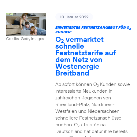
10. Januar 2022
ERWEITERTES FESTNETZANGEBOT FÜR O
2
KUNDEN:
O
vermarktet
Credits: Getty Images
2
schnelle
Festnetztarife auf
dem Netz von
Westenergie
Breitband
Ab sofort können O
Kunden sowie
2
interessierte Neukunden in
zahlreichen Regionen von
Rheinland-Pfalz, Nordrhein-
Westfalen und Niedersachsen
schnellere Festnetzanschlüsse
buchen. O
/ Telefónica
2
Deutschland hat dafür ihre bereits