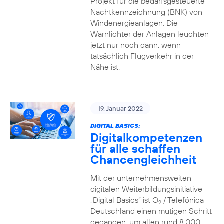
Projekt für die bedarfsgesteuerte
Nachtkennzeichnung (BNK) von
Windenergieanlagen. Die
Warnlichter der Anlagen leuchten
jetzt nur noch dann, wenn
tatsächlich Flugverkehr in der
Nähe ist.
19. Januar 2022
DIGITAL BASICS:
Digitalkompetenzen
für alle schaffen
Chancengleichheit
Mit der unternehmensweiten
digitalen Weiterbildungsinitiative
„Digital Basics“ ist O
/ Telefónica
2
Deutschland einen mutigen Schritt
gegangen, um allen rund 8.000