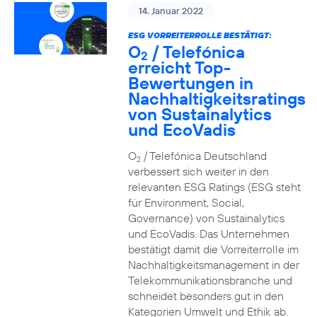
14. Januar 2022
ESG VORREITERROLLE BESTÄTIGT:
O
/ Telefónica
2
erreicht Top-
Bewertungen in
Nachhaltigkeitsratings
von Sustainalytics
und EcoVadis
O
/ Telefónica Deutschland
2
verbessert sich weiter in den
relevanten ESG Ratings (ESG steht
für Environment, Social,
Governance) von Sustainalytics
und EcoVadis. Das Unternehmen
bestätigt damit die Vorreiterrolle im
Nachhaltigkeitsmanagement in der
Telekommunikationsbranche und
schneidet besonders gut in den
Kategorien Umwelt und Ethik ab.