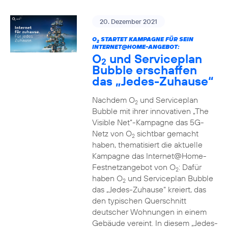
20. Dezember 2021
O
STARTET KAMPAGNE FÜR SEIN
2
INTERNET@HOME-ANGEBOT:
O
und Serviceplan
2
Bubble erschaffen
das „Jedes-Zuhause“
Nachdem O
und Serviceplan
2
Bubble mit ihrer innovativen „The
Visible Net“-Kampagne das 5G-
Netz von O
sichtbar gemacht
2
haben, thematisiert die aktuelle
Kampagne das Internet@Home-
Festnetzangebot von O
: Dafür
2
haben O
und Serviceplan Bubble
2
das „Jedes-Zuhause“ kreiert, das
den typischen Querschnitt
deutscher Wohnungen in einem
Gebäude vereint. In diesem „Jedes-