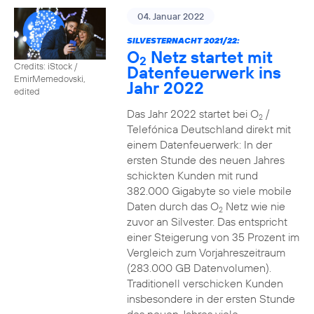
04. Januar 2022
SILVESTERNACHT 2021/22:
O
Netz startet mit
2
Credits: iStock /
Datenfeuerwerk ins
EmirMemedovski,
Jahr 2022
edited
Das Jahr 2022 startet bei O
/
2
Telefónica Deutschland direkt mit
einem Datenfeuerwerk: In der
ersten Stunde des neuen Jahres
schickten Kunden mit rund
382.000 Gigabyte so viele mobile
Daten durch das O
Netz wie nie
2
zuvor an Silvester. Das entspricht
einer Steigerung von 35 Prozent im
Vergleich zum Vorjahreszeitraum
(283.000 GB Datenvolumen).
Traditionell verschicken Kunden
insbesondere in der ersten Stunde