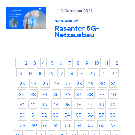
13. Dezember 2021
INFOGRAFIK:
Rasanter 5G-
Netzausbau
1
2
3
4
5
6
7
8
9
10
11
12
13
14
15
16
17
18
19
20
21
22
23
24
25
26
27
28
29
30
31
32
33
34
35
36
37
38
39
40
41
42
43
44
45
46
47
48
49
50
51
52
53
54
55
56
57
58
59
60
61
62
63
64
65
66
67