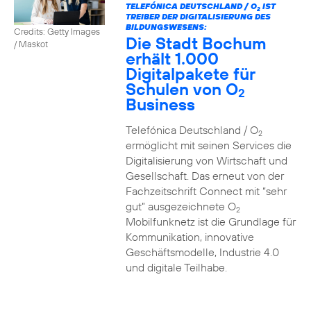
TELEFÓNICA DEUTSCHLAND / O
IST
2
TREIBER DER DIGITALISIERUNG DES
BILDUNGSWESENS:
Credits: Getty Images
Die Stadt Bochum
/ Maskot
erhält 1.000
Digitalpakete für
Schulen von O
2
Business
Telefónica Deutschland / O
2
ermöglicht mit seinen Services die
Digitalisierung von Wirtschaft und
Gesellschaft. Das erneut von der
Fachzeitschrift Connect mit “sehr
gut” ausgezeichnete O
2
Mobilfunknetz ist die Grundlage für
Kommunikation, innovative
Geschäftsmodelle, Industrie 4.0
und digitale Teilhabe.