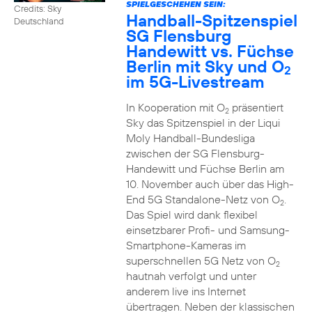
SPIELGESCHEHEN SEIN:
Credits: Sky
Handball-Spitzenspiel
Deutschland
SG Flensburg
Handewitt vs. Füchse
Berlin mit Sky und O
2
im 5G-Livestream
In Kooperation mit O
präsentiert
2
Sky das Spitzenspiel in der Liqui
Moly Handball-Bundesliga
zwischen der SG Flensburg-
Handewitt und Füchse Berlin am
10. November auch über das High-
End 5G Standalone-Netz von O
.
2
Das Spiel wird dank flexibel
einsetzbarer Profi- und Samsung-
Smartphone-Kameras im
superschnellen 5G Netz von O
2
hautnah verfolgt und unter
anderem live ins Internet
übertragen. Neben der klassischen