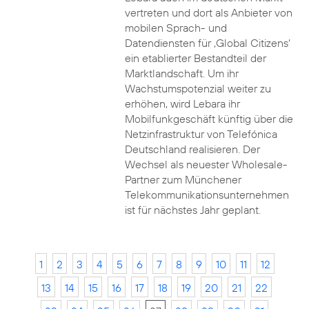
vertreten und dort als Anbieter von
mobilen Sprach- und
Datendiensten für ‚Global Citizens‘
ein etablierter Bestandteil der
Marktlandschaft. Um ihr
Wachstumspotenzial weiter zu
erhöhen, wird Lebara ihr
Mobilfunkgeschäft künftig über die
Netzinfrastruktur von Telefónica
Deutschland realisieren. Der
Wechsel als neuester Wholesale-
Partner zum Münchener
Telekommunikationsunternehmen
ist für nächstes Jahr geplant.
1
2
3
4
5
6
7
8
9
10
11
12
13
14
15
16
17
18
19
20
21
22