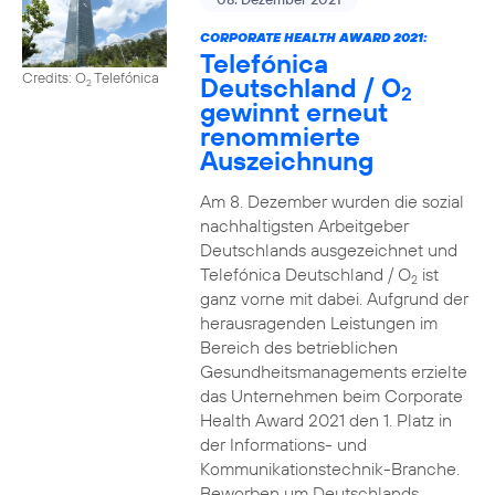
CORPORATE HEALTH AWARD 2021:
Telefónica
Credits: O
Telefónica
Deutschland / O
2
2
gewinnt erneut
renommierte
Auszeichnung
Am 8. Dezember wurden die sozial
nachhaltigsten Arbeitgeber
Deutschlands ausgezeichnet und
Telefónica Deutschland / O
ist
2
ganz vorne mit dabei. Aufgrund der
herausragenden Leistungen im
Bereich des betrieblichen
Gesundheitsmanagements erzielte
das Unternehmen beim Corporate
Health Award 2021 den 1. Platz in
der Informations- und
Kommunikationstechnik-Branche.
Beworben um Deutschlands