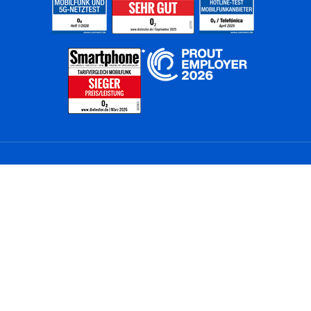
Home
Unternehmen
Netze
Nachhaltigkeit
Kunden
Investoren
Partner
Karriere
Presse
News
Privatkunden
Geschäftskunden
Worldwide