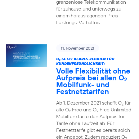
grenzenlose Telekommunikation
für zuhause und unterwegs zu
einem herausragenden Preis-
Leistungs-Verhältnis.
11. November 2021
O
SETZT KLARES ZEICHEN FÜR
2
KUNDENFREUNDLICHKEIT:
Volle Flexibilität ohne
Aufpreis bei allen O
2
Mobilfunk- und
Festnetztarifen
Ab 1. Dezember 2021 schafft O
für
2
alle O
Free und O
Free Unlimited
2
2
Mobilfunktarife den Aufpreis für
Tarife ohne Laufzeit ab. Für
Festnetztarife gibt es bereits solch
ein Angebot. Zudem reduziert O
2