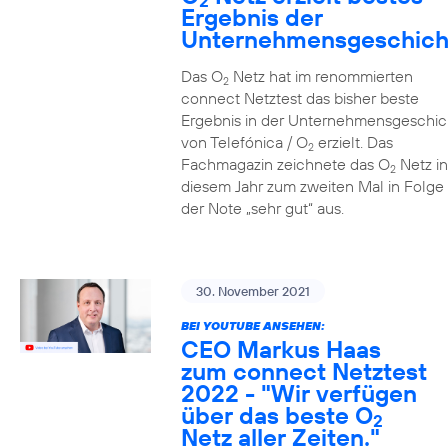
2
Ergebnis der
Unternehmensgeschich
Das O
Netz hat im renommierten
2
connect Netztest das bisher beste
Ergebnis in der Unternehmensgeschic
von Telefónica / O
erzielt. Das
2
Fachmagazin zeichnete das O
Netz in
2
diesem Jahr zum zweiten Mal in Folge 
der Note „sehr gut“ aus.
30. November 2021
BEI YOUTUBE ANSEHEN:
CEO Markus Haas
zum connect Netztest
2022 - "Wir verfügen
über das beste O
2
Netz aller Zeiten."