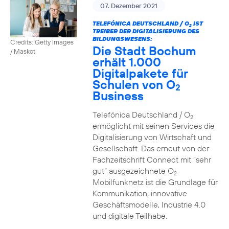
07. Dezember 2021
TELEFÓNICA DEUTSCHLAND / O
IST
2
TREIBER DER DIGITALISIERUNG DES
BILDUNGSWESENS:
Credits: Getty Images
Die Stadt Bochum
/ Maskot
erhält 1.000
Digitalpakete für
Schulen von O
2
Business
Telefónica Deutschland / O
2
ermöglicht mit seinen Services die
Digitalisierung von Wirtschaft und
Gesellschaft. Das erneut von der
Fachzeitschrift Connect mit “sehr
gut” ausgezeichnete O
2
Mobilfunknetz ist die Grundlage für
Kommunikation, innovative
Geschäftsmodelle, Industrie 4.0
und digitale Teilhabe.