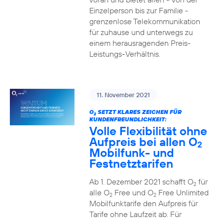
Einzelperson bis zur Familie -
grenzenlose Telekommunikation
für zuhause und unterwegs zu
einem herausragenden Preis-
Leistungs-Verhältnis.
11. November 2021
O
SETZT KLARES ZEICHEN FÜR
2
KUNDENFREUNDLICHKEIT:
Volle Flexibilität ohne
Aufpreis bei allen O
2
Mobilfunk- und
Festnetztarifen
Ab 1. Dezember 2021 schafft O
für
2
alle O
Free und O
Free Unlimited
2
2
Mobilfunktarife den Aufpreis für
Tarife ohne Laufzeit ab. Für