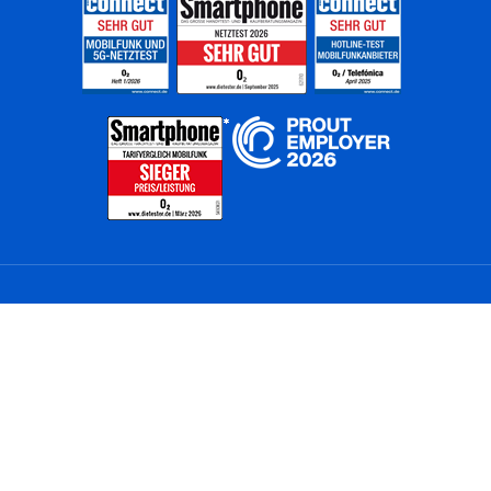
Home
Unternehmen
Netze
Nachhaltigkeit
Kunden
Investoren
Partner
Karriere
Presse
News
Privatkunden
Geschäftskunden
Worldwide