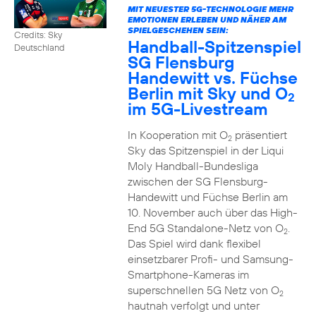
MIT NEUESTER 5G-TECHNOLOGIE MEHR
EMOTIONEN ERLEBEN UND NÄHER AM
SPIELGESCHEHEN SEIN:
Credits: Sky
Handball-Spitzenspiel
Deutschland
SG Flensburg
Handewitt vs. Füchse
Berlin mit Sky und O
2
im 5G-Livestream
In Kooperation mit O
präsentiert
2
Sky das Spitzenspiel in der Liqui
Moly Handball-Bundesliga
zwischen der SG Flensburg-
Handewitt und Füchse Berlin am
10. November auch über das High-
End 5G Standalone-Netz von O
.
2
Das Spiel wird dank flexibel
einsetzbarer Profi- und Samsung-
Smartphone-Kameras im
superschnellen 5G Netz von O
2
hautnah verfolgt und unter