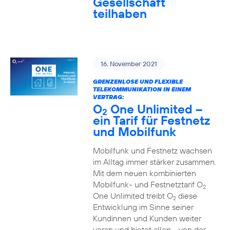
Gesellschaft
teilhaben
16. November 2021
GRENZENLOSE UND FLEXIBLE
TELEKOMMUNIKATION IN EINEM
VERTRAG:
O
One Unlimited –
2
ein Tarif für Festnetz
und Mobilfunk
Mobilfunk und Festnetz wachsen
im Alltag immer stärker zusammen.
Mit dem neuen kombinierten
Mobilfunk- und Festnetztarif O
2
One Unlimited treibt O
diese
2
Entwicklung im Sinne seiner
Kundinnen und Kunden weiter
voran und bietet allen - von der