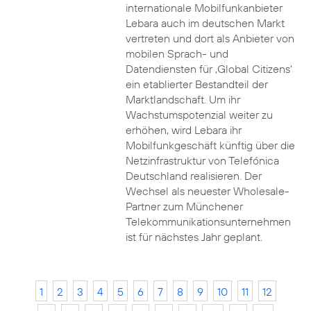
internationale Mobilfunkanbieter
Lebara auch im deutschen Markt
vertreten und dort als Anbieter von
mobilen Sprach- und
Datendiensten für ‚Global Citizens‘
ein etablierter Bestandteil der
Marktlandschaft. Um ihr
Wachstumspotenzial weiter zu
erhöhen, wird Lebara ihr
Mobilfunkgeschäft künftig über die
Netzinfrastruktur von Telefónica
Deutschland realisieren. Der
Wechsel als neuester Wholesale-
Partner zum Münchener
Telekommunikationsunternehmen
ist für nächstes Jahr geplant.
1
2
3
4
5
6
7
8
9
10
11
12