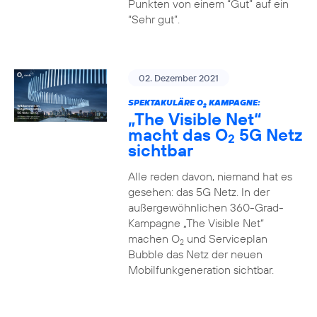
Punkten von einem “Gut” auf ein
“Sehr gut”.
02. Dezember 2021
SPEKTAKULÄRE O
KAMPAGNE:
2
„The Visible Net“
macht das O
5G Netz
2
sichtbar
Alle reden davon, niemand hat es
gesehen: das 5G Netz. In der
außergewöhnlichen 360-Grad-
Kampagne „The Visible Net“
machen O
und Serviceplan
2
Bubble das Netz der neuen
Mobilfunkgeneration sichtbar.