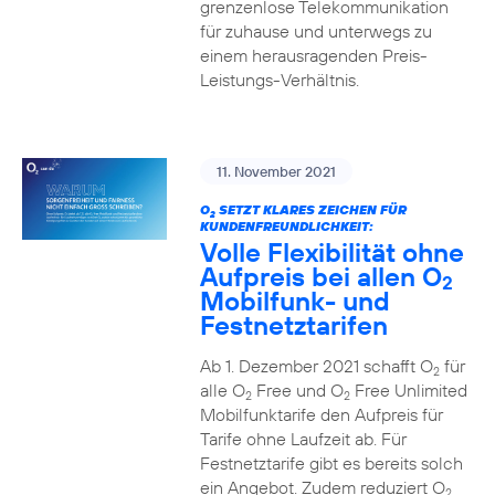
grenzenlose Telekommunikation
für zuhause und unterwegs zu
einem herausragenden Preis-
Leistungs-Verhältnis.
11. November 2021
O
SETZT KLARES ZEICHEN FÜR
2
KUNDENFREUNDLICHKEIT:
Volle Flexibilität ohne
Aufpreis bei allen O
2
Mobilfunk- und
Festnetztarifen
Ab 1. Dezember 2021 schafft O
für
2
alle O
Free und O
Free Unlimited
2
2
Mobilfunktarife den Aufpreis für
Tarife ohne Laufzeit ab. Für
Festnetztarife gibt es bereits solch
ein Angebot. Zudem reduziert O
2