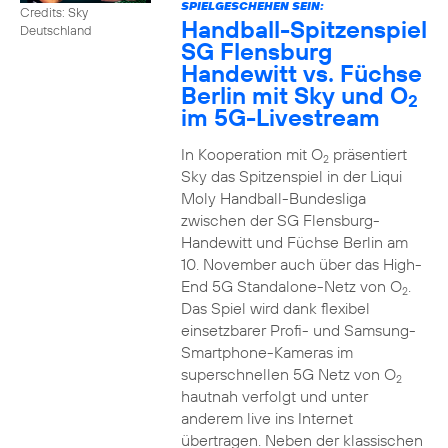
SPIELGESCHEHEN SEIN:
Credits: Sky
Handball-Spitzenspiel
Deutschland
SG Flensburg
Handewitt vs. Füchse
Berlin mit Sky und O
2
im 5G-Livestream
In Kooperation mit O
präsentiert
2
Sky das Spitzenspiel in der Liqui
Moly Handball-Bundesliga
zwischen der SG Flensburg-
Handewitt und Füchse Berlin am
10. November auch über das High-
End 5G Standalone-Netz von O
.
2
Das Spiel wird dank flexibel
einsetzbarer Profi- und Samsung-
Smartphone-Kameras im
superschnellen 5G Netz von O
2
hautnah verfolgt und unter
anderem live ins Internet
übertragen. Neben der klassischen