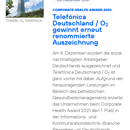
CORPORATE HEALTH AWARD 2021:
Telefónica
Credits: O
Telefónica
Deutschland / O
2
2
gewinnt erneut
renommierte
Auszeichnung
Am 8. Dezember wurden die sozial
nachhaltigsten Arbeitgeber
Deutschlands ausgezeichnet und
Telefónica Deutschland / O
ist
2
ganz vorne mit dabei. Aufgrund der
herausragenden Leistungen im
Bereich des betrieblichen
Gesundheitsmanagements erzielte
das Unternehmen beim Corporate
Health Award 2021 den 1. Platz in
der Informations- und
Kommunikationstechnik-Branche.
Beworben um Deutschlands