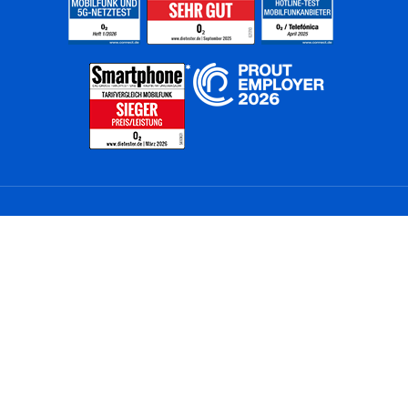
Home
Unternehmen
Netze
Nachhaltigkeit
Kunden
Investoren
Partner
Karriere
Presse
News
Privatkunden
Geschäftskunden
Worldwide