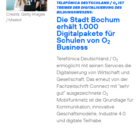
TELEFÓNICA DEUTSCHLAND / O
IST
2
TREIBER DER DIGITALISIERUNG DES
BILDUNGSWESENS:
Credits: Getty Images
Die Stadt Bochum
/ Maskot
erhält 1.000
Digitalpakete für
Schulen von O
2
Business
Telefónica Deutschland / O
2
ermöglicht mit seinen Services die
Digitalisierung von Wirtschaft und
Gesellschaft. Das erneut von der
Fachzeitschrift Connect mit “sehr
gut” ausgezeichnete O
2
Mobilfunknetz ist die Grundlage für
Kommunikation, innovative
Geschäftsmodelle, Industrie 4.0
und digitale Teilhabe.