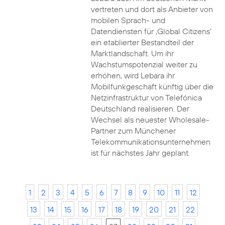
vertreten und dort als Anbieter von
mobilen Sprach- und
Datendiensten für ‚Global Citizens‘
ein etablierter Bestandteil der
Marktlandschaft. Um ihr
Wachstumspotenzial weiter zu
erhöhen, wird Lebara ihr
Mobilfunkgeschäft künftig über die
Netzinfrastruktur von Telefónica
Deutschland realisieren. Der
Wechsel als neuester Wholesale-
Partner zum Münchener
Telekommunikationsunternehmen
ist für nächstes Jahr geplant.
1
2
3
4
5
6
7
8
9
10
11
12
13
14
15
16
17
18
19
20
21
22