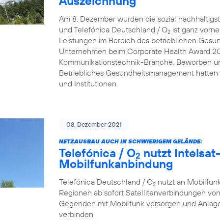
Auszeichnung
Am 8. Dezember wurden die sozial nachhaltigs
und Telefónica Deutschland / O
ist ganz vorn
2
Leistungen im Bereich des betrieblichen Gesu
Unternehmen beim Corporate Health Award 2021 
Kommunikationstechnik-Branche. Beworben um
Betriebliches Gesundheitsmanagement hatten
und Institutionen.
08. Dezember 2021
NETZAUSBAU AUCH IN SCHWIERIGEM GELÄNDE:
Telefónica / O
nutzt Intelsat-
2
Mobilfunkanbindung
Telefónica Deutschland / O
nutzt an Mobilfunk
2
Regionen ab sofort Satellitenverbindungen von
Gegenden mit Mobilfunk versorgen und Anlage
verbinden.