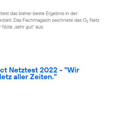
est das bisher beste Ergebnis in der
rzielt. Das Fachmagazin zeichnete das O
Netz
2
 Note „sehr gut“ aus.
t Netztest 2022 - "Wir
etz aller Zeiten."