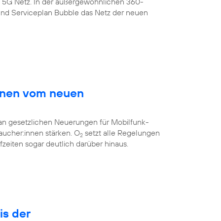
s 5G Netz. In der außergewöhnlichen 360-
nd Serviceplan Bubble das Netz der neuen
innen vom neuen
 an gesetzlichen Neuerungen für Mobilfunk-
aucher:innen stärken. O
setzt alle Regelungen
2
eiten sogar deutlich darüber hinaus.
is der