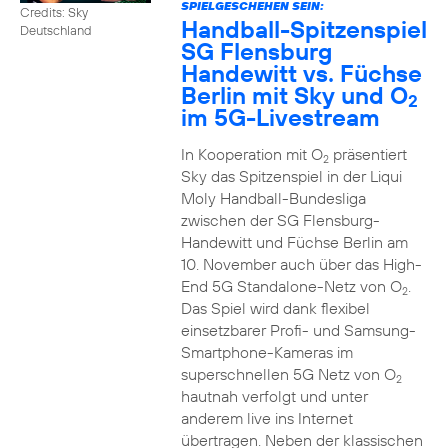
SPIELGESCHEHEN SEIN:
Credits: Sky
Handball-Spitzenspiel
Deutschland
SG Flensburg
Handewitt vs. Füchse
Berlin mit Sky und O
2
im 5G-Livestream
In Kooperation mit O
präsentiert
2
Sky das Spitzenspiel in der Liqui
Moly Handball-Bundesliga
zwischen der SG Flensburg-
Handewitt und Füchse Berlin am
10. November auch über das High-
End 5G Standalone-Netz von O
.
2
Das Spiel wird dank flexibel
einsetzbarer Profi- und Samsung-
Smartphone-Kameras im
superschnellen 5G Netz von O
2
hautnah verfolgt und unter
anderem live ins Internet
übertragen. Neben der klassischen