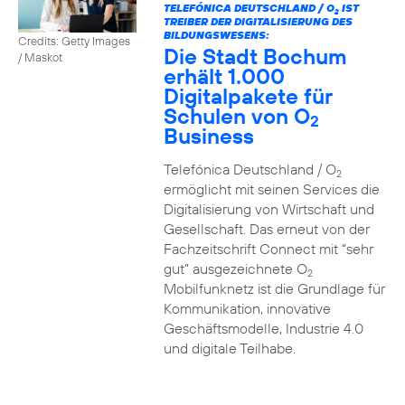
TELEFÓNICA DEUTSCHLAND / O
IST
2
TREIBER DER DIGITALISIERUNG DES
BILDUNGSWESENS:
Credits: Getty Images
Die Stadt Bochum
/ Maskot
erhält 1.000
Digitalpakete für
Schulen von O
2
Business
Telefónica Deutschland / O
2
ermöglicht mit seinen Services die
Digitalisierung von Wirtschaft und
Gesellschaft. Das erneut von der
Fachzeitschrift Connect mit “sehr
gut” ausgezeichnete O
2
Mobilfunknetz ist die Grundlage für
Kommunikation, innovative
Geschäftsmodelle, Industrie 4.0
und digitale Teilhabe.