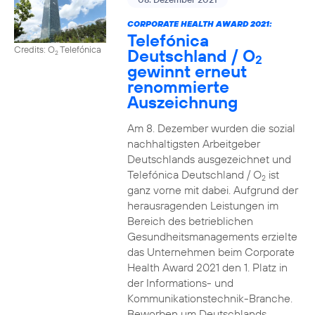
CORPORATE HEALTH AWARD 2021:
Telefónica
Credits: O
Telefónica
Deutschland / O
2
2
gewinnt erneut
renommierte
Auszeichnung
Am 8. Dezember wurden die sozial
nachhaltigsten Arbeitgeber
Deutschlands ausgezeichnet und
Telefónica Deutschland / O
ist
2
ganz vorne mit dabei. Aufgrund der
herausragenden Leistungen im
Bereich des betrieblichen
Gesundheitsmanagements erzielte
das Unternehmen beim Corporate
Health Award 2021 den 1. Platz in
der Informations- und
Kommunikationstechnik-Branche.
Beworben um Deutschlands