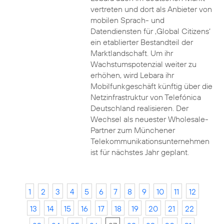
vertreten und dort als Anbieter von
mobilen Sprach- und
Datendiensten für ‚Global Citizens‘
ein etablierter Bestandteil der
Marktlandschaft. Um ihr
Wachstumspotenzial weiter zu
erhöhen, wird Lebara ihr
Mobilfunkgeschäft künftig über die
Netzinfrastruktur von Telefónica
Deutschland realisieren. Der
Wechsel als neuester Wholesale-
Partner zum Münchener
Telekommunikationsunternehmen
ist für nächstes Jahr geplant.
1
2
3
4
5
6
7
8
9
10
11
12
13
14
15
16
17
18
19
20
21
22