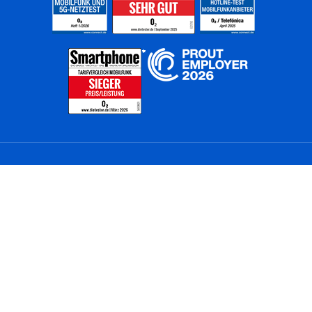
Home
Unternehmen
Netze
Nachhaltigkeit
Kunden
Investoren
Partner
Karriere
Presse
News
Privatkunden
Geschäftskunden
Worldwide