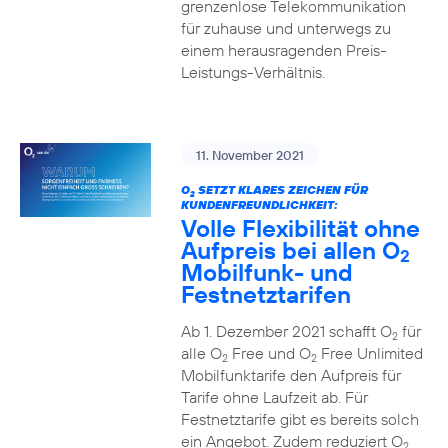
grenzenlose Telekommunikation
für zuhause und unterwegs zu
einem herausragenden Preis-
Leistungs-Verhältnis.
11. November 2021
O
SETZT KLARES ZEICHEN FÜR
2
KUNDENFREUNDLICHKEIT:
Volle Flexibilität ohne
Aufpreis bei allen O
2
Mobilfunk- und
Festnetztarifen
Ab 1. Dezember 2021 schafft O
für
2
alle O
Free und O
Free Unlimited
2
2
Mobilfunktarife den Aufpreis für
Tarife ohne Laufzeit ab. Für
Festnetztarife gibt es bereits solch
ein Angebot. Zudem reduziert O
2