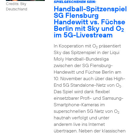
SPIELGESCHEHEN SEIN:
Credits: Sky
Handball-Spitzenspiel
Deutschland
SG Flensburg
Handewitt vs. Füchse
Berlin mit Sky und O
2
im 5G-Livestream
In Kooperation mit O
präsentiert
2
Sky das Spitzenspiel in der Liqui
Moly Handball-Bundesliga
zwischen der SG Flensburg-
Handewitt und Füchse Berlin am
10. November auch über das High-
End 5G Standalone-Netz von O
.
2
Das Spiel wird dank flexibel
einsetzbarer Profi- und Samsung-
Smartphone-Kameras im
superschnellen 5G Netz von O
2
hautnah verfolgt und unter
anderem live ins Internet
übertragen. Neben der klassischen