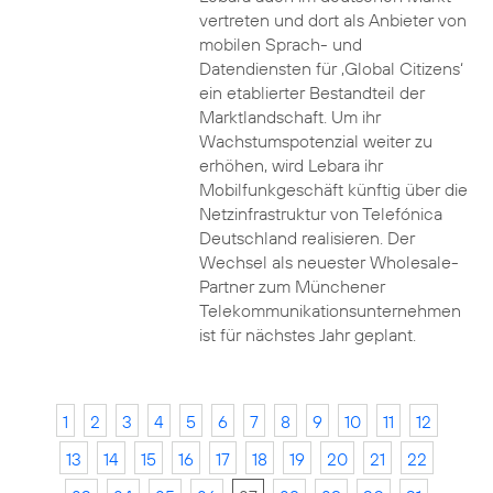
vertreten und dort als Anbieter von
mobilen Sprach- und
Datendiensten für ‚Global Citizens‘
ein etablierter Bestandteil der
Marktlandschaft. Um ihr
Wachstumspotenzial weiter zu
erhöhen, wird Lebara ihr
Mobilfunkgeschäft künftig über die
Netzinfrastruktur von Telefónica
Deutschland realisieren. Der
Wechsel als neuester Wholesale-
Partner zum Münchener
Telekommunikationsunternehmen
ist für nächstes Jahr geplant.
1
2
3
4
5
6
7
8
9
10
11
12
13
14
15
16
17
18
19
20
21
22