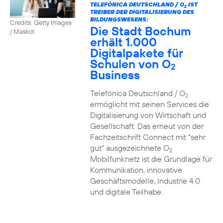
TELEFÓNICA DEUTSCHLAND / O
IST
2
TREIBER DER DIGITALISIERUNG DES
BILDUNGSWESENS:
Credits: Getty Images
Die Stadt Bochum
/ Maskot
erhält 1.000
Digitalpakete für
Schulen von O
2
Business
Telefónica Deutschland / O
2
ermöglicht mit seinen Services die
Digitalisierung von Wirtschaft und
Gesellschaft. Das erneut von der
Fachzeitschrift Connect mit “sehr
gut” ausgezeichnete O
2
Mobilfunknetz ist die Grundlage für
Kommunikation, innovative
Geschäftsmodelle, Industrie 4.0
und digitale Teilhabe.