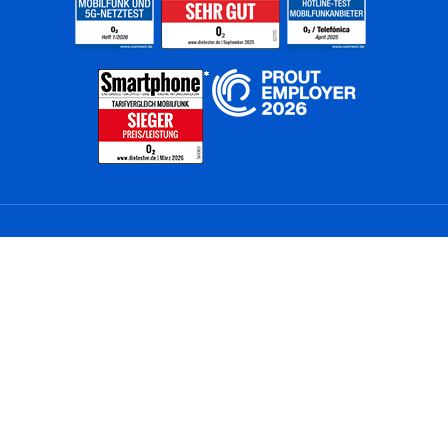
Home
Unternehmen
Netze
Nachhaltigkeit
Kunden
Investoren
Partner
Karriere
Presse
News
Privatkunden
Geschäftskunden
Worldwide