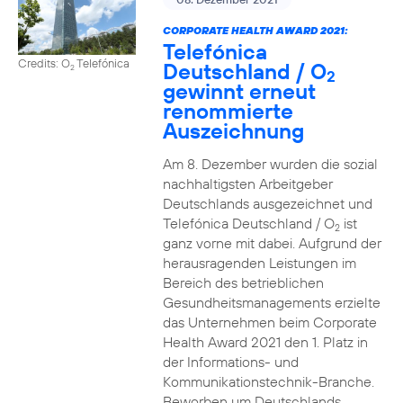
CORPORATE HEALTH AWARD 2021:
Telefónica
Credits: O
Telefónica
Deutschland / O
2
2
gewinnt erneut
renommierte
Auszeichnung
Am 8. Dezember wurden die sozial
nachhaltigsten Arbeitgeber
Deutschlands ausgezeichnet und
Telefónica Deutschland / O
ist
2
ganz vorne mit dabei. Aufgrund der
herausragenden Leistungen im
Bereich des betrieblichen
Gesundheitsmanagements erzielte
das Unternehmen beim Corporate
Health Award 2021 den 1. Platz in
der Informations- und
Kommunikationstechnik-Branche.
Beworben um Deutschlands