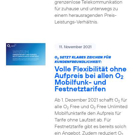
grenzenlose Telekommunikation
für zuhause und unterwegs zu
einem herausragenden Preis-
Leistungs-Verhältnis.
11. November 2021
O
SETZT KLARES ZEICHEN FÜR
2
KUNDENFREUNDLICHKEIT:
Volle Flexibilität ohne
Aufpreis bei allen O
2
Mobilfunk- und
Festnetztarifen
Ab 1. Dezember 2021 schafft O
für
2
alle O
Free und O
Free Unlimited
2
2
Mobilfunktarife den Aufpreis für
Tarife ohne Laufzeit ab. Für
Festnetztarife gibt es bereits solch
ein Angebot. Zudem reduziert O
2