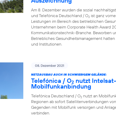
Auszeichnung
Am 8. Dezember wurden die sozial nachhaltigs
und Telefónica Deutschland / O
ist ganz vorn
2
Leistungen im Bereich des betrieblichen Gesu
Unternehmen beim Corporate Health Award 2021 
Kommunikationstechnik-Branche. Beworben um
Betriebliches Gesundheitsmanagement hatten
und Institutionen.
08. Dezember 2021
NETZAUSBAU AUCH IN SCHWIERIGEM GELÄNDE:
Telefónica / O
nutzt Intelsat-
2
Mobilfunkanbindung
Telefónica Deutschland / O
nutzt an Mobilfunk
2
Regionen ab sofort Satellitenverbindungen von
Gegenden mit Mobilfunk versorgen und Anlage
verbinden.