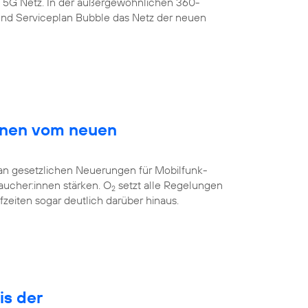
s 5G Netz. In der außergewöhnlichen 360-
nd Serviceplan Bubble das Netz der neuen
innen vom neuen
 an gesetzlichen Neuerungen für Mobilfunk-
aucher:innen stärken. O
setzt alle Regelungen
2
eiten sogar deutlich darüber hinaus.
is der