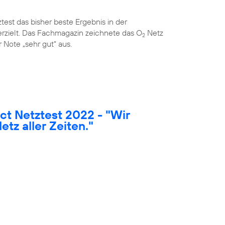
est das bisher beste Ergebnis in der
rzielt. Das Fachmagazin zeichnete das O
Netz
2
 Note „sehr gut“ aus.
t Netztest 2022 - "Wir
etz aller Zeiten."