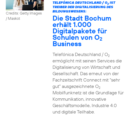
TELEFÓNICA DEUTSCHLAND / O
IST
2
TREIBER DER DIGITALISIERUNG DES
BILDUNGSWESENS:
Credits: Getty Images
Die Stadt Bochum
/ Maskot
erhält 1.000
Digitalpakete für
Schulen von O
2
Business
Telefónica Deutschland / O
2
ermöglicht mit seinen Services die
Digitalisierung von Wirtschaft und
Gesellschaft. Das erneut von der
Fachzeitschrift Connect mit “sehr
gut” ausgezeichnete O
2
Mobilfunknetz ist die Grundlage für
Kommunikation, innovative
Geschäftsmodelle, Industrie 4.0
und digitale Teilhabe.