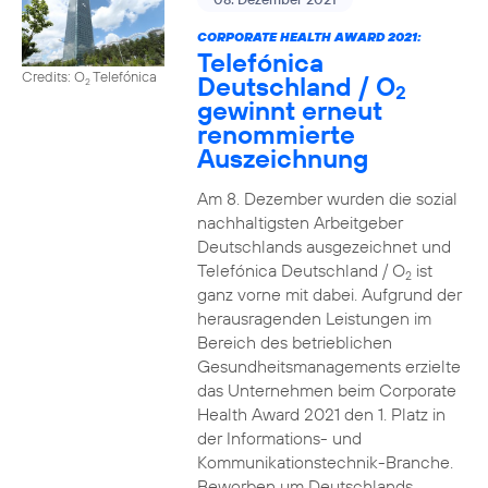
CORPORATE HEALTH AWARD 2021:
Telefónica
Credits: O
Telefónica
Deutschland / O
2
2
gewinnt erneut
renommierte
Auszeichnung
Am 8. Dezember wurden die sozial
nachhaltigsten Arbeitgeber
Deutschlands ausgezeichnet und
Telefónica Deutschland / O
ist
2
ganz vorne mit dabei. Aufgrund der
herausragenden Leistungen im
Bereich des betrieblichen
Gesundheitsmanagements erzielte
das Unternehmen beim Corporate
Health Award 2021 den 1. Platz in
der Informations- und
Kommunikationstechnik-Branche.
Beworben um Deutschlands