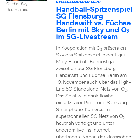
SPIELGESCHEHEN SEIN:
Credits: Sky
Handball-Spitzenspiel
Deutschland
SG Flensburg
Handewitt vs. Füchse
Berlin mit Sky und O
2
im 5G-Livestream
In Kooperation mit O
präsentiert
2
Sky das Spitzenspiel in der Liqui
Moly Handball-Bundesliga
zwischen der SG Flensburg-
Handewitt und Füchse Berlin am
10. November auch über das High-
End 5G Standalone-Netz von O
.
2
Das Spiel wird dank flexibel
einsetzbarer Profi- und Samsung-
Smartphone-Kameras im
superschnellen 5G Netz von O
2
hautnah verfolgt und unter
anderem live ins Internet
übertragen. Neben der klassischen