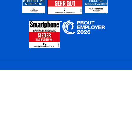
Home
Unternehmen
Netze
Nachhaltigkeit
Kunden
Investoren
Partner
Karriere
Presse
News
Privatkunden
Geschäftskunden
Worldwide