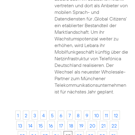
vertreten und dort als Anbieter von
mobilen Sprach- und
Datendiensten für ‚Global Citizens‘
ein etablierter Bestandteil der
Marktlandschaft. Um ihr
Wachstumspotenzial weiter zu
erhöhen, wird Lebara ihr
Mobilfunkgeschäft künftig über die
Netzinfrastruktur von Telefónica
Deutschland realisieren. Der
Wechsel als neuester Wholesale-
Partner zum Münchener
Telekommunikationsunternehmen
ist für nächstes Jahr geplant.
1
2
3
4
5
6
7
8
9
10
11
12
13
14
15
16
17
18
19
20
21
22