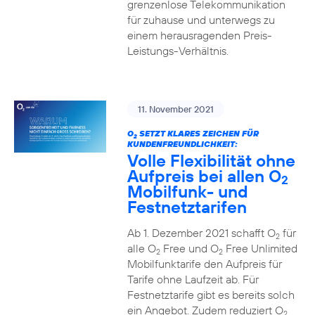
grenzenlose Telekommunikation
für zuhause und unterwegs zu
einem herausragenden Preis-
Leistungs-Verhältnis.
11. November 2021
O
SETZT KLARES ZEICHEN FÜR
2
KUNDENFREUNDLICHKEIT:
Volle Flexibilität ohne
Aufpreis bei allen O
2
Mobilfunk- und
Festnetztarifen
Ab 1. Dezember 2021 schafft O
für
2
alle O
Free und O
Free Unlimited
2
2
Mobilfunktarife den Aufpreis für
Tarife ohne Laufzeit ab. Für
Festnetztarife gibt es bereits solch
ein Angebot. Zudem reduziert O
2