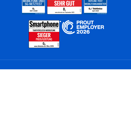
Home
Unternehmen
Netze
Nachhaltigkeit
Kunden
Investoren
Partner
Karriere
Presse
News
Privatkunden
Geschäftskunden
Worldwide