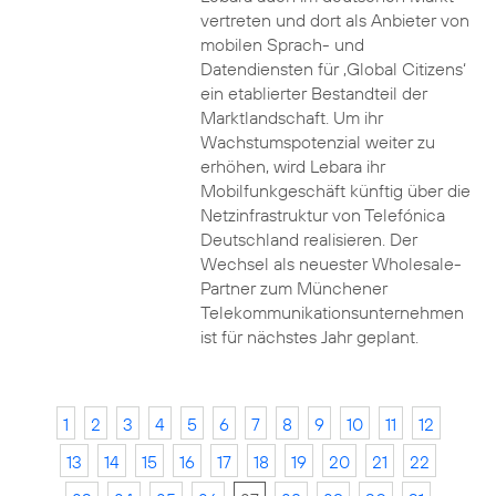
vertreten und dort als Anbieter von
mobilen Sprach- und
Datendiensten für ‚Global Citizens‘
ein etablierter Bestandteil der
Marktlandschaft. Um ihr
Wachstumspotenzial weiter zu
erhöhen, wird Lebara ihr
Mobilfunkgeschäft künftig über die
Netzinfrastruktur von Telefónica
Deutschland realisieren. Der
Wechsel als neuester Wholesale-
Partner zum Münchener
Telekommunikationsunternehmen
ist für nächstes Jahr geplant.
1
2
3
4
5
6
7
8
9
10
11
12
13
14
15
16
17
18
19
20
21
22