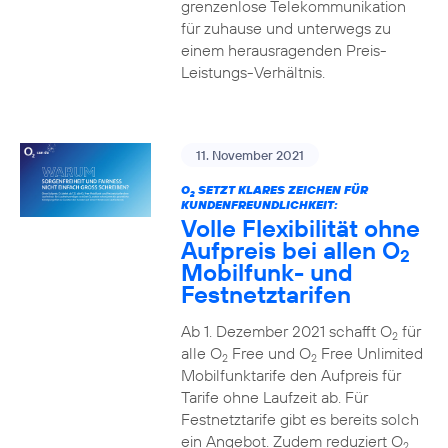
grenzenlose Telekommunikation
für zuhause und unterwegs zu
einem herausragenden Preis-
Leistungs-Verhältnis.
11. November 2021
O
SETZT KLARES ZEICHEN FÜR
2
KUNDENFREUNDLICHKEIT:
Volle Flexibilität ohne
Aufpreis bei allen O
2
Mobilfunk- und
Festnetztarifen
Ab 1. Dezember 2021 schafft O
für
2
alle O
Free und O
Free Unlimited
2
2
Mobilfunktarife den Aufpreis für
Tarife ohne Laufzeit ab. Für
Festnetztarife gibt es bereits solch
ein Angebot. Zudem reduziert O
2