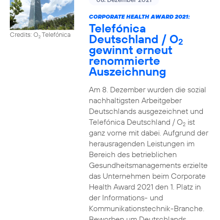
CORPORATE HEALTH AWARD 2021:
Telefónica
Credits: O
Telefónica
Deutschland / O
2
2
gewinnt erneut
renommierte
Auszeichnung
Am 8. Dezember wurden die sozial
nachhaltigsten Arbeitgeber
Deutschlands ausgezeichnet und
Telefónica Deutschland / O
ist
2
ganz vorne mit dabei. Aufgrund der
herausragenden Leistungen im
Bereich des betrieblichen
Gesundheitsmanagements erzielte
das Unternehmen beim Corporate
Health Award 2021 den 1. Platz in
der Informations- und
Kommunikationstechnik-Branche.
Beworben um Deutschlands