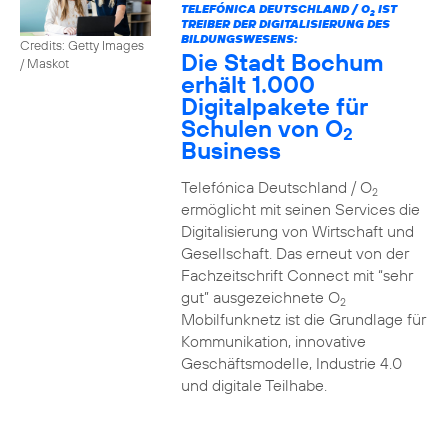
TELEFÓNICA DEUTSCHLAND / O
IST
2
TREIBER DER DIGITALISIERUNG DES
BILDUNGSWESENS:
Credits: Getty Images
Die Stadt Bochum
/ Maskot
erhält 1.000
Digitalpakete für
Schulen von O
2
Business
Telefónica Deutschland / O
2
ermöglicht mit seinen Services die
Digitalisierung von Wirtschaft und
Gesellschaft. Das erneut von der
Fachzeitschrift Connect mit “sehr
gut” ausgezeichnete O
2
Mobilfunknetz ist die Grundlage für
Kommunikation, innovative
Geschäftsmodelle, Industrie 4.0
und digitale Teilhabe.