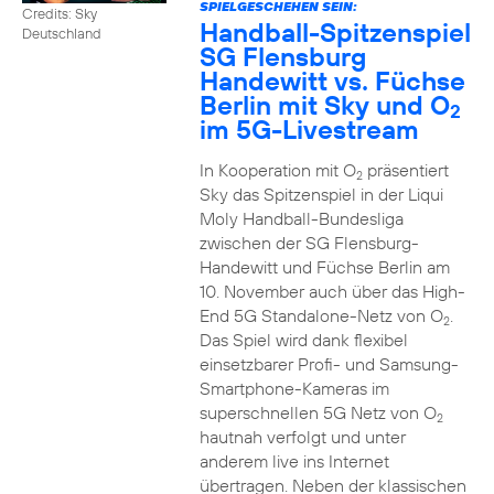
SPIELGESCHEHEN SEIN:
Credits: Sky
Handball-Spitzenspiel
Deutschland
SG Flensburg
Handewitt vs. Füchse
Berlin mit Sky und O
2
im 5G-Livestream
In Kooperation mit O
präsentiert
2
Sky das Spitzenspiel in der Liqui
Moly Handball-Bundesliga
zwischen der SG Flensburg-
Handewitt und Füchse Berlin am
10. November auch über das High-
End 5G Standalone-Netz von O
.
2
Das Spiel wird dank flexibel
einsetzbarer Profi- und Samsung-
Smartphone-Kameras im
superschnellen 5G Netz von O
2
hautnah verfolgt und unter
anderem live ins Internet
übertragen. Neben der klassischen