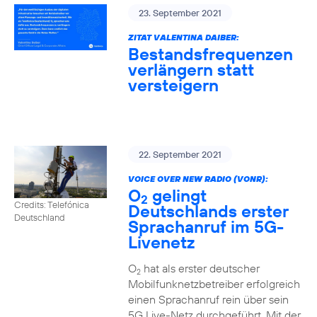
23. September 2021
ZITAT VALENTINA DAIBER:
Bestandsfrequenzen
verlängern statt
versteigern
22. September 2021
VOICE OVER NEW RADIO (VONR):
O
gelingt
2
Credits: Telefónica
Deutschlands erster
Deutschland
Sprachanruf im 5G-
Livenetz
O
hat als erster deutscher
2
Mobilfunknetzbetreiber erfolgreich
einen Sprachanruf rein über sein
5G Live-Netz durchgeführt. Mit der