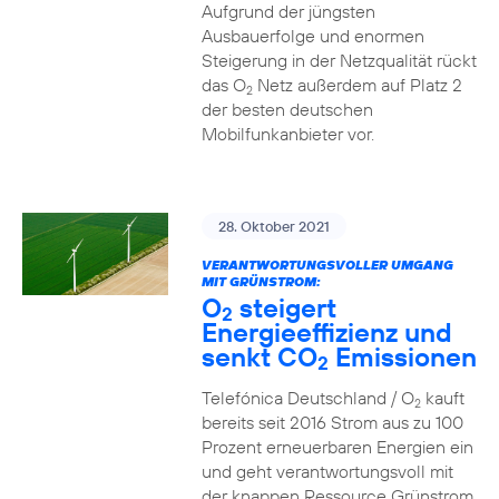
Aufgrund der jüngsten
Ausbauerfolge und enormen
Steigerung in der Netzqualität rückt
das O
Netz außerdem auf Platz 2
2
der besten deutschen
Mobilfunkanbieter vor.
28. Oktober 2021
VERANTWORTUNGSVOLLER UMGANG
MIT GRÜNSTROM:
O
steigert
2
Energieeffizienz und
senkt CO
Emissionen
2
Telefónica Deutschland / O
kauft
2
bereits seit 2016 Strom aus zu 100
Prozent erneuerbaren Energien ein
und geht verantwortungsvoll mit
der knappen Ressource Grünstrom