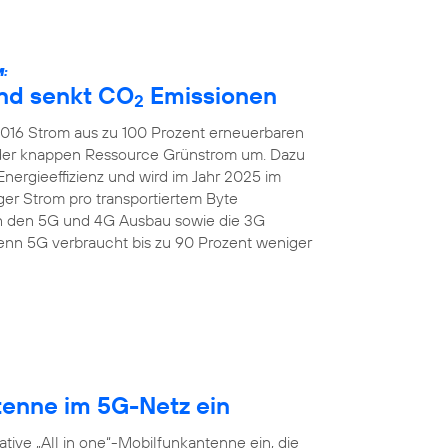
:
und senkt CO
Emissionen
2
 2016 Strom aus zu 100 Prozent erneuerbaren
 der knappen Ressource Grünstrom um. Dazu
Energieeffizienz und wird im Jahr 2025 im
er Strom pro transportiertem Byte
ch den 5G und 4G Ausbau sowie die 3G
nn 5G verbraucht bis zu 90 Prozent weniger
tenne im 5G-Netz ein
tive „All in one“-Mobilfunkantenne ein, die