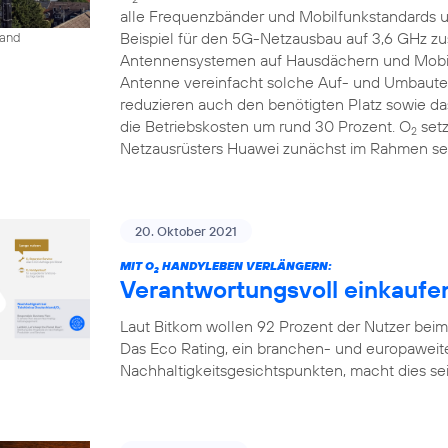
alle Frequenzbänder und Mobilfunkstandards un
Beispiel für den 5G-Netzausbau auf 3,6 GHz 
land
Antennensystemen auf Hausdächern und Mobilfu
Antenne vereinfacht solche Auf- und Umbauten
reduzieren auch den benötigten Platz sowie 
die Betriebskosten um rund 30 Prozent. O
setz
2
Netzausrüsters Huawei zunächst im Rahmen sei
20. Oktober 2021
MIT O
HANDYLEBEN VERLÄNGERN:
2
Verantwortungsvoll einkaufen
Laut Bitkom wollen 92 Prozent der Nutzer bei
Das Eco Rating, ein branchen- und europaweit
Nachhaltigkeitsgesichtspunkten, macht dies seit