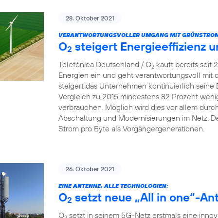
28. Oktober 2021
VERANTWORTUNGSVOLLER UMGANG MIT GRÜNSTROM
O
steigert Energieeffizienz 
2
Telefónica Deutschland / O
kauft bereits seit
2
Energien ein und geht verantwortungsvoll mit
steigert das Unternehmen kontinuierlich seine 
Vergleich zu 2015 mindestens 82 Prozent wenig
verbrauchen. Möglich wird dies vor allem dur
Abschaltung und Modernisierungen im Netz. De
Strom pro Byte als Vorgängergenerationen.
26. Oktober 2021
EINE ANTENNE, ALLE TECHNOLOGIEN:
O
setzt neue „All in one“-An
2
O
setzt in seinem 5G-Netz erstmals eine innova
2