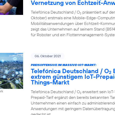
Vernetzung von Echtzeit-A
Telefónica Deutschland / O
präsentiert auf de
2
Oktober) erstmals eine Mobile-Edge-Computing
Mobilitätsanwendungen über Echtzeit-Kommun
zeigt das Unternehmen auf seinem Stand (B51
für Roboter und ein Flottenmanagement-Syste
06. Oktober 2021
PREISOFFENSIVE IM MASSIVE-IOT-MARKT:
Telefónica Deutschland / O
B
2
extrem günstigem IoT-Prepaid
Things-Markt
Telefónica Deutschland / O
erweitert sein IoT-
ork
2
Prepaid-Tarif ergänzt den bereits bekannten Ta
Unternehmen einen einfach zu administrierenden
Anwendungen mit geringem Datenübertragungs
gedacht ist.