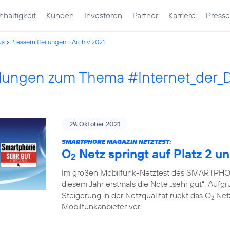
haltigkeit
Kunden
Investoren
Partner
Karriere
Presse
ws
Pressemitteilungen
Archiv 2021
ilungen zum Thema #Internet_der_
29. Oktober 2021
SMARTPHONE MAGAZIN NETZTEST:
O
Netz springt auf Platz 2 un
2
Im großen Mobilfunk-Netztest des SMARTPHON
diesem Jahr erstmals die Note „sehr gut“. Auf
Steigerung in der Netzqualität rückt das O
Netz
2
Mobilfunkanbieter vor.