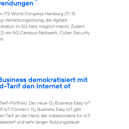
nwendungen
m ITS World Congress Hamburg (11.-15.
-Vernetzungslösung, die digitale
ikation im 5G Netz möglich macht. Zudem
42) ein 5G Campus-Netzwerk, Cyber Security
m.
usiness demokratisiert mit
-Tarif den Internet of
Tarif-Portfolio: Der neue O
Business Easy IoT
2
rif IoT Connect. O
Business Easy IoT gibt
2
 Tarif an die Hand, der insbesondere für IoT-
bedarf und sehr langer Nutzungsdauer