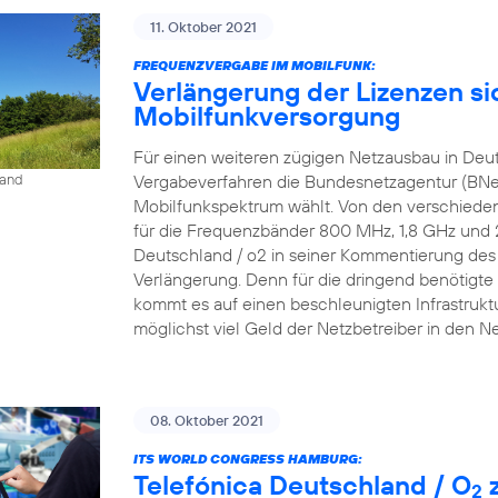
11. Oktober 2021
FREQUENZVERGABE IM MOBILFUNK:
Verlängerung der Lizenzen si
Mobilfunkversorgung
Für einen weiteren zügigen Netzausbau in Deu
Vergabeverfahren die Bundesnetzagentur (BNe
land
Mobilfunkspektrum wählt. Von den verschieden
für die Frequenzbänder 800 MHz, 1,8 GHz und 2,6
Deutschland / o2 in seiner Kommentierung des P
Verlängerung. Denn für die dringend benötigte 
kommt es auf einen beschleunigten Infrastrukt
möglichst viel Geld der Netzbetreiber in den N
08. Oktober 2021
ITS WORLD CONGRESS HAMBURG:
Telefónica Deutschland / O
z
2