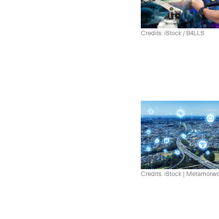
Credits: iStock / B4LLS
Credits: iStock | Metamorw