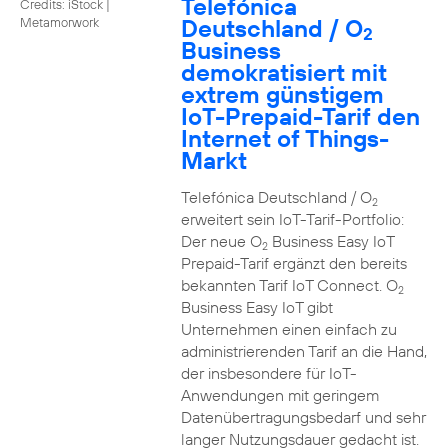
Telefónica
Credits: iStock |
Deutschland / O
Metamorwork
2
Business
demokratisiert mit
extrem günstigem
IoT-Prepaid-Tarif den
Internet of Things-
Markt
Telefónica Deutschland / O
2
erweitert sein IoT-Tarif-Portfolio:
Der neue O
Business Easy IoT
2
Prepaid-Tarif ergänzt den bereits
bekannten Tarif IoT Connect. O
2
Business Easy IoT gibt
Unternehmen einen einfach zu
administrierenden Tarif an die Hand,
der insbesondere für IoT-
Anwendungen mit geringem
Datenübertragungsbedarf und sehr
langer Nutzungsdauer gedacht ist.