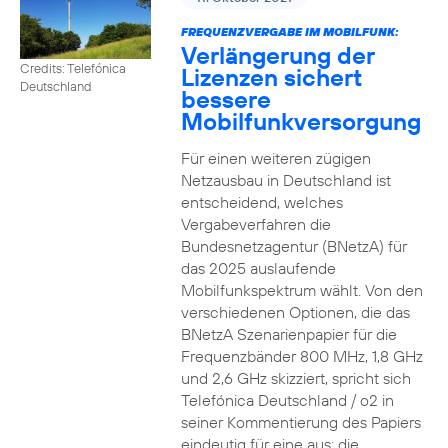
FREQUENZVERGABE IM MOBILFUNK:
Verlängerung der
Credits: Telefónica
Lizenzen sichert
Deutschland
bessere
Mobilfunkversorgung
Für einen weiteren zügigen
Netzausbau in Deutschland ist
entscheidend, welches
Vergabeverfahren die
Bundesnetzagentur (BNetzA) für
das 2025 auslaufende
Mobilfunkspektrum wählt. Von den
verschiedenen Optionen, die das
BNetzA Szenarienpapier für die
Frequenzbänder 800 MHz, 1,8 GHz
und 2,6 GHz skizziert, spricht sich
Telefónica Deutschland / o2 in
seiner Kommentierung des Papiers
eindeutig für eine aus: die