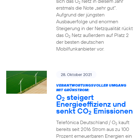
sich das O
Netz in diesem Jahr
2
erstmals die Note „sehr gut“.
Aufgrund der jüngsten
Ausbauerfolge und enormen
Steigerung in der Netzqualität rückt
das O
Netz außerdem auf Platz 2
2
der besten deutschen
Mobilfunkanbieter vor.
28. Oktober 2021
VERANTWORTUNGSVOLLER UMGANG
MIT GRÜNSTROM:
O
steigert
2
Energieeffizienz und
senkt CO
Emissionen
2
Telefónica Deutschland / O
kauft
2
bereits seit 2016 Strom aus zu 100
Prozent erneuerbaren Energien ein