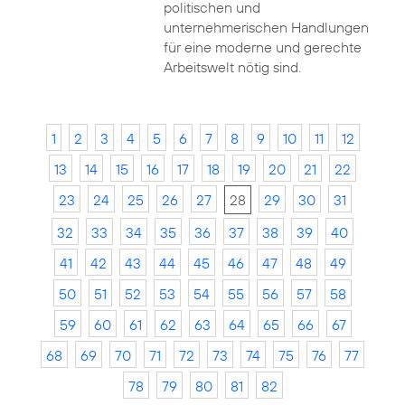
politischen und
unternehmerischen Handlungen
für eine moderne und gerechte
Arbeitswelt nötig sind.
1
2
3
4
5
6
7
8
9
10
11
12
13
14
15
16
17
18
19
20
21
22
23
24
25
26
27
28
29
30
31
32
33
34
35
36
37
38
39
40
41
42
43
44
45
46
47
48
49
50
51
52
53
54
55
56
57
58
59
60
61
62
63
64
65
66
67
68
69
70
71
72
73
74
75
76
77
78
79
80
81
82