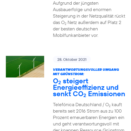
Aufgrund der jüngsten
Ausbauerfolge und enormen
Steigerung in der Netzqualität rückt
das O
Netz außerdem auf Platz 2
2
der besten deutschen
Mobilfunkanbieter vor.
28. Oktober 2021
VERANTWORTUNGSVOLLER UMGANG
MIT GRÜNSTROM:
O
steigert
2
Energieeffizienz und
senkt CO
Emissionen
2
Telefónica Deutschland / O
kauft
2
bereits seit 2016 Strom aus zu 100
Prozent erneuerbaren Energien ein
und geht verantwortungsvoll mit
der knappen Ressource Grünstrom