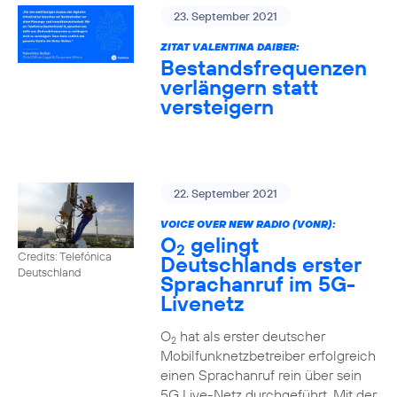
23. September 2021
ZITAT VALENTINA DAIBER:
Bestandsfrequenzen
verlängern statt
versteigern
22. September 2021
VOICE OVER NEW RADIO (VONR):
O
gelingt
2
Credits: Telefónica
Deutschlands erster
Deutschland
Sprachanruf im 5G-
Livenetz
O
hat als erster deutscher
2
Mobilfunknetzbetreiber erfolgreich
einen Sprachanruf rein über sein
5G Live-Netz durchgeführt. Mit der