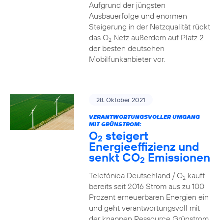
Aufgrund der jüngsten
Ausbauerfolge und enormen
Steigerung in der Netzqualität rückt
das O
Netz außerdem auf Platz 2
2
der besten deutschen
Mobilfunkanbieter vor.
28. Oktober 2021
VERANTWORTUNGSVOLLER UMGANG
MIT GRÜNSTROM:
O
steigert
2
Energieeffizienz und
senkt CO
Emissionen
2
Telefónica Deutschland / O
kauft
2
bereits seit 2016 Strom aus zu 100
Prozent erneuerbaren Energien ein
und geht verantwortungsvoll mit
der knappen Ressource Grünstrom