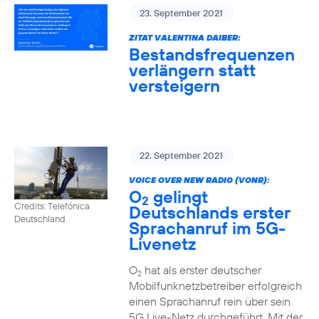
23. September 2021
ZITAT VALENTINA DAIBER:
Bestandsfrequenzen
verlängern statt
versteigern
22. September 2021
VOICE OVER NEW RADIO (VONR):
O
gelingt
2
Credits: Telefónica
Deutschlands erster
Deutschland
Sprachanruf im 5G-
Livenetz
O
hat als erster deutscher
2
Mobilfunknetzbetreiber erfolgreich
einen Sprachanruf rein über sein
5G Live-Netz durchgeführt. Mit der