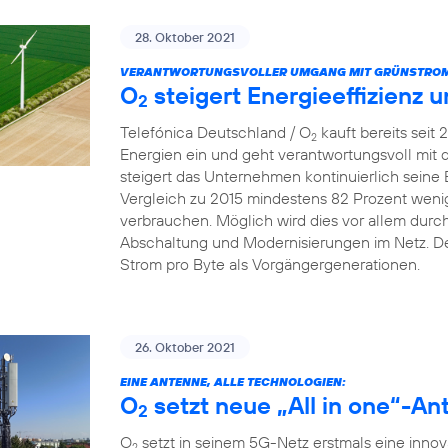
28. Oktober 2021
VERANTWORTUNGSVOLLER UMGANG MIT GRÜNSTROM
O
steigert Energieeffizienz 
2
Telefónica Deutschland / O
kauft bereits seit
2
Energien ein und geht verantwortungsvoll mit
steigert das Unternehmen kontinuierlich seine 
Vergleich zu 2015 mindestens 82 Prozent wenig
verbrauchen. Möglich wird dies vor allem dur
Abschaltung und Modernisierungen im Netz. De
Strom pro Byte als Vorgängergenerationen.
26. Oktober 2021
EINE ANTENNE, ALLE TECHNOLOGIEN:
O
setzt neue „All in one“-An
2
O
setzt in seinem 5G-Netz erstmals eine innova
2