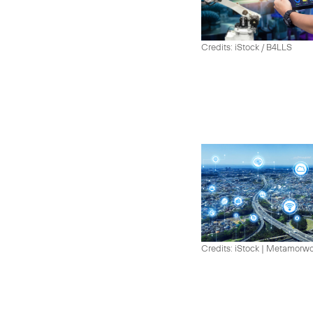
Credits: iStock / B4LLS
Credits: iStock | Metamorw