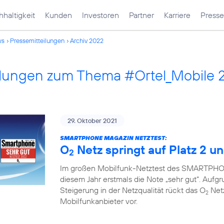
haltigkeit
Kunden
Investoren
Partner
Karriere
Presse
ws
Pressemitteilungen
Archiv 2022
ilungen zum Thema #Ortel_Mobile 
29. Oktober 2021
SMARTPHONE MAGAZIN NETZTEST:
O
Netz springt auf Platz 2 un
2
Im großen Mobilfunk-Netztest des SMARTPHON
diesem Jahr erstmals die Note „sehr gut“. Auf
Steigerung in der Netzqualität rückt das O
Netz
2
Mobilfunkanbieter vor.