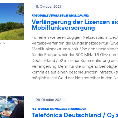
11. Oktober 2021
FREQUENZVERGABE IM MOBILFUNK:
Verlängerung der Lizenzen si
Mobilfunkversorgung
Für einen weiteren zügigen Netzausbau in Deu
Vergabeverfahren die Bundesnetzagentur (BNe
land
Mobilfunkspektrum wählt. Von den verschieden
für die Frequenzbänder 800 MHz, 1,8 GHz und 2,6
Deutschland / o2 in seiner Kommentierung des P
Verlängerung. Denn für die dringend benötigte 
kommt es auf einen beschleunigten Infrastrukt
möglichst viel Geld der Netzbetreiber in den N
08. Oktober 2021
ITS WORLD CONGRESS HAMBURG:
Telefónica Deutschland / O
z
2