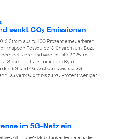
:
und senkt CO
Emissionen
2
 2016 Strom aus zu 100 Prozent erneuerbaren
 der knappen Ressource Grünstrom um. Dazu
Energieeffizienz und wird im Jahr 2025 im
er Strom pro transportiertem Byte
ch den 5G und 4G Ausbau sowie die 3G
nn 5G verbraucht bis zu 90 Prozent weniger
tenne im 5G-Netz ein
tive „All in one“-Mobilfunkantenne ein, die