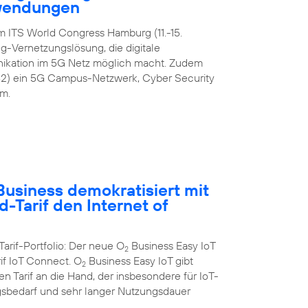
nwendungen
m ITS World Congress Hamburg (11.-15.
-Vernetzungslösung, die digitale
ikation im 5G Netz möglich macht. Zudem
42) ein 5G Campus-Netzwerk, Cyber Security
m.
usiness demokratisiert mit
-Tarif den Internet of
Tarif-Portfolio: Der neue O
Business Easy IoT
2
rif IoT Connect. O
Business Easy IoT gibt
2
 Tarif an die Hand, der insbesondere für IoT-
bedarf und sehr langer Nutzungsdauer