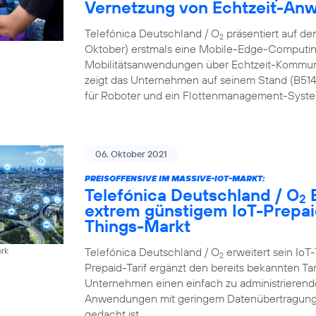
Vernetzung von Echtzeit-A
Telefónica Deutschland / O
präsentiert auf de
2
Oktober) erstmals eine Mobile-Edge-Computing
Mobilitätsanwendungen über Echtzeit-Kommun
zeigt das Unternehmen auf seinem Stand (B51
für Roboter und ein Flottenmanagement-Syste
06. Oktober 2021
PREISOFFENSIVE IM MASSIVE-IOT-MARKT:
Telefónica Deutschland / O
B
2
extrem günstigem IoT-Prepaid
Things-Markt
Telefónica Deutschland / O
erweitert sein IoT-
ork
2
Prepaid-Tarif ergänzt den bereits bekannten Ta
Unternehmen einen einfach zu administrierenden
Anwendungen mit geringem Datenübertragungs
gedacht ist.