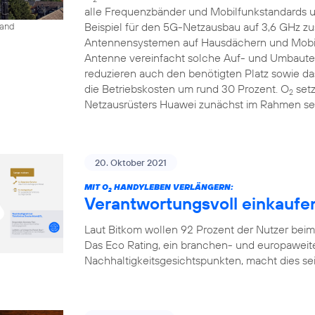
alle Frequenzbänder und Mobilfunkstandards un
Beispiel für den 5G-Netzausbau auf 3,6 GHz 
land
Antennensystemen auf Hausdächern und Mobilfu
Antenne vereinfacht solche Auf- und Umbauten
reduzieren auch den benötigten Platz sowie 
die Betriebskosten um rund 30 Prozent. O
setz
2
Netzausrüsters Huawei zunächst im Rahmen sei
20. Oktober 2021
MIT O
HANDYLEBEN VERLÄNGERN:
2
Verantwortungsvoll einkaufen
Laut Bitkom wollen 92 Prozent der Nutzer bei
Das Eco Rating, ein branchen- und europaweit
Nachhaltigkeitsgesichtspunkten, macht dies seit