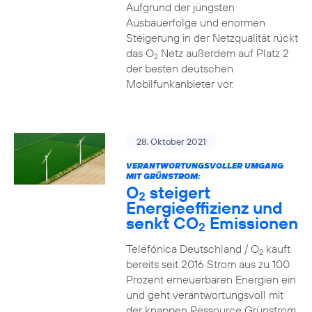
Aufgrund der jüngsten
Ausbauerfolge und enormen
Steigerung in der Netzqualität rückt
das O
Netz außerdem auf Platz 2
2
der besten deutschen
Mobilfunkanbieter vor.
28. Oktober 2021
VERANTWORTUNGSVOLLER UMGANG
MIT GRÜNSTROM:
O
steigert
2
Energieeffizienz und
senkt CO
Emissionen
2
Telefónica Deutschland / O
kauft
2
bereits seit 2016 Strom aus zu 100
Prozent erneuerbaren Energien ein
und geht verantwortungsvoll mit
der knappen Ressource Grünstrom