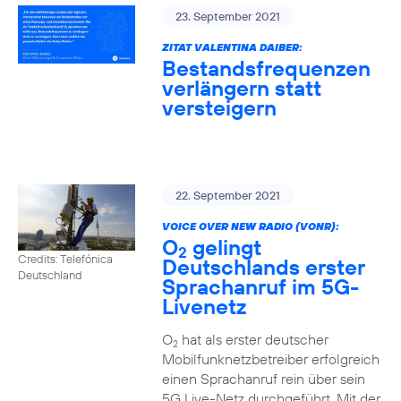
23. September 2021
ZITAT VALENTINA DAIBER:
Bestandsfrequenzen
verlängern statt
versteigern
22. September 2021
VOICE OVER NEW RADIO (VONR):
O
gelingt
2
Credits: Telefónica
Deutschlands erster
Deutschland
Sprachanruf im 5G-
Livenetz
O
hat als erster deutscher
2
Mobilfunknetzbetreiber erfolgreich
einen Sprachanruf rein über sein
5G Live-Netz durchgeführt. Mit der