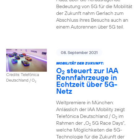
Bedeutung von 5G für die Mobilität
der Zukunft nahm Gerlach zum
Abschluss ihres Besuchs auch an
einem Autorennen über 5G teil.
08. September 2021
MOBILITÄT DER ZUKUNFT:
O
steuert zur IAA
2
Credits: Telefónica
Rennfahrzeuge in
Deutschland / O
Echtzeit über 5G-
2
Netz
Weltpremiere in München:
Anlässlich der IAA Mobility zeigt
Telefónica Deutschland / O
im
2
Rahmen der „O
5G Race Days“,
2
welche Möglichkeiten die 5G-
Technologie für die Zukunft der