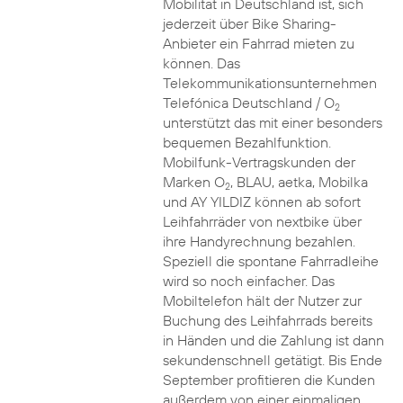
Mobilität in Deutschland ist, sich
jederzeit über Bike Sharing-
Anbieter ein Fahrrad mieten zu
können. Das
Telekommunikationsunternehmen
Telefónica Deutschland / O
2
unterstützt das mit einer besonders
bequemen Bezahlfunktion.
Mobilfunk-Vertragskunden der
Marken O
, BLAU, aetka, Mobilka
2
und AY YILDIZ können ab sofort
Leihfahrräder von nextbike über
ihre Handyrechnung bezahlen.
Speziell die spontane Fahrradleihe
wird so noch einfacher. Das
Mobiltelefon hält der Nutzer zur
Buchung des Leihfahrrads bereits
in Händen und die Zahlung ist dann
sekundenschnell getätigt. Bis Ende
September profitieren die Kunden
außerdem von einer einmaligen