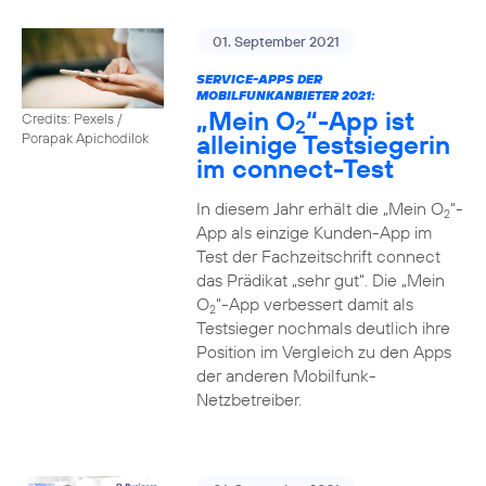
01. September 2021
SERVICE-APPS DER
MOBILFUNKANBIETER 2021:
„Mein O
“-App ist
Credits: Pexels /
2
alleinige Testsiegerin
Porapak Apichodilok
im connect-Test
In diesem Jahr erhält die „Mein O
“-
2
App als einzige Kunden-App im
Test der Fachzeitschrift connect
das Prädikat „sehr gut“. Die „Mein
O
“-App verbessert damit als
2
Testsieger nochmals deutlich ihre
Position im Vergleich zu den Apps
der anderen Mobilfunk-
Netzbetreiber.