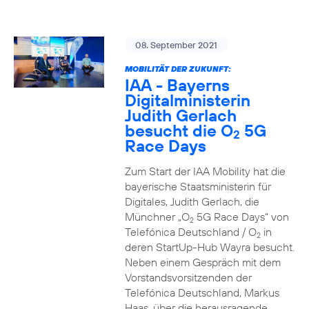
08. September 2021
MOBILITÄT DER ZUKUNFT:
IAA - Bayerns
Digitalministerin
Judith Gerlach
besucht die O
5G
2
Race Days
Zum Start der IAA Mobility hat die
bayerische Staatsministerin für
Digitales, Judith Gerlach, die
Münchner „O
5G Race Days“ von
2
Telefónica Deutschland / O
in
2
deren StartUp-Hub Wayra besucht.
Neben einem Gespräch mit dem
Vorstandsvorsitzenden der
Telefónica Deutschland, Markus
Haas, über die herausragende