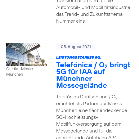
Transformation sind für die
Automobil- und Mobilitätsindustrie
das Trend- und Zukunftsthema
Nummer eins.
05. August 2021
LEISTUNGSSTARKES 5G:
Telefónica / O
bringt
2
Credits: Messe
5G für IAA auf
München
Münchner
Messegelände
Telefónica Deutschland / O
2
errichtet als Partner der Messe
München eine flächendeckende
5G-Hochleistungs-
Mobilfunkversorgung auf dem
Messegelände und für die
angrenzende Autobahn A94.