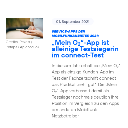
01. September 2021
SERVICE-APPS DER
MOBILFUNKANBIETER 2021:
„Mein O
“-App ist
Credits: Pexels /
2
alleinige Testsiegerin
Porapak Apichodilok
im connect-Test
In diesem Jahr erhält die „Mein O
“-
2
App als einzige Kunden-App im
Test der Fachzeitschrift connect
das Prädikat „sehr gut“. Die „Mein
O
“-App verbessert damit als
2
Testsieger nochmals deutlich ihre
Position im Vergleich zu den Apps
der anderen Mobilfunk-
Netzbetreiber.