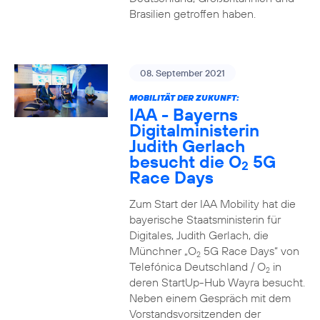
Brasilien getroffen haben.
08. September 2021
MOBILITÄT DER ZUKUNFT:
IAA - Bayerns
Digitalministerin
Judith Gerlach
besucht die O
5G
2
Race Days
Zum Start der IAA Mobility hat die
bayerische Staatsministerin für
Digitales, Judith Gerlach, die
Münchner „O
5G Race Days“ von
2
Telefónica Deutschland / O
in
2
deren StartUp-Hub Wayra besucht.
Neben einem Gespräch mit dem
Vorstandsvorsitzenden der