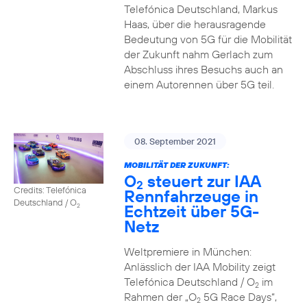
Telefónica Deutschland, Markus
Haas, über die herausragende
Bedeutung von 5G für die Mobilität
der Zukunft nahm Gerlach zum
Abschluss ihres Besuchs auch an
einem Autorennen über 5G teil.
08. September 2021
MOBILITÄT DER ZUKUNFT:
O
steuert zur IAA
2
Credits: Telefónica
Rennfahrzeuge in
Deutschland / O
Echtzeit über 5G-
2
Netz
Weltpremiere in München:
Anlässlich der IAA Mobility zeigt
Telefónica Deutschland / O
im
2
Rahmen der „O
5G Race Days“,
2