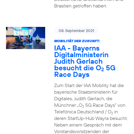
Brasilien getroffen haben.
08. September 2021
MOBILITÄT DER ZUKUNFT:
IAA - Bayerns
Digitalministerin
Judith Gerlach
besucht die O
5G
2
Race Days
Zum Start der IAA Mobility hat die
bayerische Staatsministerin für
Digitales, Judith Gerlach, die
Münchner „O
5G Race Days“ von
2
Telefónica Deutschland / O
in
2
deren StartUp-Hub Wayra besucht.
Neben einem Gespräch mit dem
Vorstandsvorsitzenden der