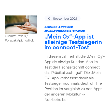
01. September 2021
SERVICE-APPS DER
MOBILFUNKANBIETER 2021:
„Mein O
“-App ist
Credits: Pexels /
2
alleinige Testsiegerin
Porapak Apichodilok
im connect-Test
In diesem Jahr erhält die „Mein O
“-
2
App als einzige Kunden-App im
Test der Fachzeitschrift connect
das Prädikat „sehr gut“. Die „Mein
O
“-App verbessert damit als
2
Testsieger nochmals deutlich ihre
Position im Vergleich zu den Apps
der anderen Mobilfunk-
Netzbetreiber.