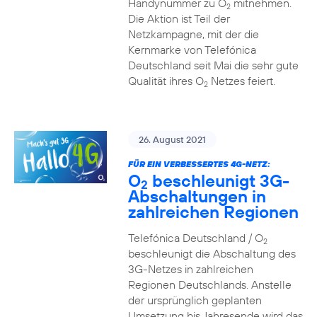
Handynummer zu O
mitnehmen.
2
Die Aktion ist Teil der
Netzkampagne, mit der die
Kernmarke von Telefónica
Deutschland seit Mai die sehr gute
Qualität ihres O
Netzes feiert.
2
26. August 2021
FÜR EIN VERBESSERTES 4G-NETZ:
O
beschleunigt 3G-
2
Abschaltungen in
zahlreichen Regionen
Telefónica Deutschland / O
2
beschleunigt die Abschaltung des
3G-Netzes in zahlreichen
Regionen Deutschlands. Anstelle
der ursprünglich geplanten
Umsetzung bis Jahresende wird das