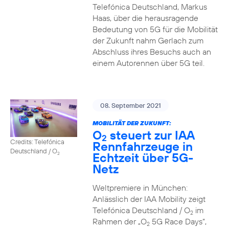
Telefónica Deutschland, Markus
Haas, über die herausragende
Bedeutung von 5G für die Mobilität
der Zukunft nahm Gerlach zum
Abschluss ihres Besuchs auch an
einem Autorennen über 5G teil.
08. September 2021
MOBILITÄT DER ZUKUNFT:
O
steuert zur IAA
2
Credits: Telefónica
Rennfahrzeuge in
Deutschland / O
Echtzeit über 5G-
2
Netz
Weltpremiere in München:
Anlässlich der IAA Mobility zeigt
Telefónica Deutschland / O
im
2
Rahmen der „O
5G Race Days“,
2