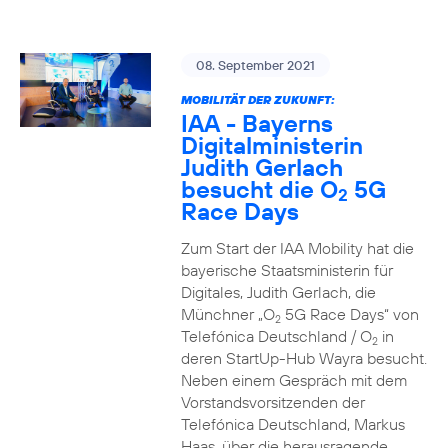
08. September 2021
MOBILITÄT DER ZUKUNFT:
IAA - Bayerns
Digitalministerin
Judith Gerlach
besucht die O
5G
2
Race Days
Zum Start der IAA Mobility hat die
bayerische Staatsministerin für
Digitales, Judith Gerlach, die
Münchner „O
5G Race Days“ von
2
Telefónica Deutschland / O
in
2
deren StartUp-Hub Wayra besucht.
Neben einem Gespräch mit dem
Vorstandsvorsitzenden der
Telefónica Deutschland, Markus
Haas, über die herausragende