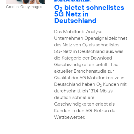
MOBILFUNKNETZEN:
O
bietet schnellstes
Credits: Gettyimages
2
5G Netz in
Deutschland
Das Mobilfunk-Analyse-
Unternehmen Opensignal zeichnet
das Netz von O
als schnellstes
2
5G-Netz in Deutschland aus, was
die Kategorie der Download-
Geschwindigkeiten betrifft. Laut
aktueller Branchenstudie zur
Qualität der 5G Mobilfunknetze in
Deutschland haben O
Kunden mit
2
durchschnittlich 131,4 Mbit/s
deutlich schnellere
Geschwindigkeiten erlebt als
Kunden in den 5G-Netzen der
Wettbewerber.