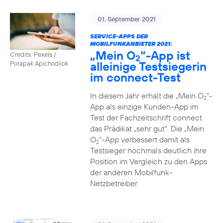
01. September 2021
SERVICE-APPS DER
MOBILFUNKANBIETER 2021:
„Mein O
“-App ist
Credits: Pexels /
2
alleinige Testsiegerin
Porapak Apichodilok
im connect-Test
In diesem Jahr erhält die „Mein O
“-
2
App als einzige Kunden-App im
Test der Fachzeitschrift connect
das Prädikat „sehr gut“. Die „Mein
O
“-App verbessert damit als
2
Testsieger nochmals deutlich ihre
Position im Vergleich zu den Apps
der anderen Mobilfunk-
Netzbetreiber.