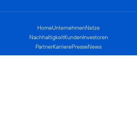
Home
Unternehmen
Netze
Nachhaltigkeit
Kunden
Investoren
Partner
Karriere
Presse
News
Privatkunden
Geschäftskunden
Worldwide
BASECAMP
AGB
Kontakt
ElektroG / BattG
Datenschutz
Hinweisgeberverfahren
Jugendschutz
Barrierefreiheit
Impressum