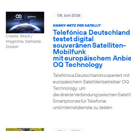
08. Juni 2026
HANDY-NETZ PER SATELLIT
Telefónica Deutschland
Credits: iStock /
testet digital
imaginima, Delmaine
souveränen Satelliten-
Donson
Mobilfunk
mit europäischem Anbie
OQ Technology
Telefónica Deutschland kooperiert mit
europäischem Satellitenbetreiber OQ
Technology, um
die direkte Verbindung zwischen Satell
Smartphones für Telefonie
und Internetdienste zu testen