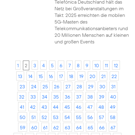
Telefónica Deutschland hält das
Netz bei Großveranstaltungen im
Takt: 2025 erreichten die mobilen
5G-Masten des
Telekommunikationsanbieters rund
20 Millionen Menschen auf kleinen
und großen Events
1
2
3
4
5
6
7
8
9
10
11
12
13
14
15
16
17
18
19
20
21
22
23
24
25
26
27
28
29
30
31
32
33
34
35
36
37
38
39
40
41
42
43
44
45
46
47
48
49
50
51
52
53
54
55
56
57
58
59
60
61
62
63
64
65
66
67