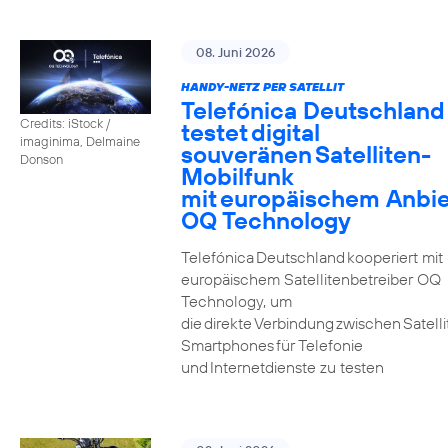
08. Juni 2026
HANDY-NETZ PER SATELLIT
Telefónica Deutschland
Credits: iStock /
testet digital
imaginima, Delmaine
souveränen Satelliten-
Donson
Mobilfunk
mit europäischem Anbie
OQ Technology
Telefónica Deutschland kooperiert mit
europäischem Satellitenbetreiber OQ
Technology, um
die direkte Verbindung zwischen Satell
Smartphones für Telefonie
und Internetdienste zu testen