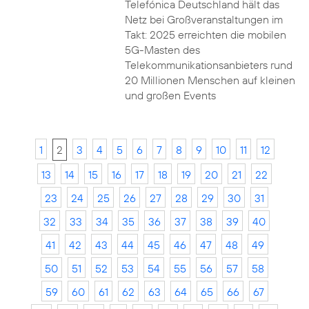
Telefónica Deutschland hält das
Netz bei Großveranstaltungen im
Takt: 2025 erreichten die mobilen
5G-Masten des
Telekommunikationsanbieters rund
20 Millionen Menschen auf kleinen
und großen Events
1
2
3
4
5
6
7
8
9
10
11
12
13
14
15
16
17
18
19
20
21
22
23
24
25
26
27
28
29
30
31
32
33
34
35
36
37
38
39
40
41
42
43
44
45
46
47
48
49
50
51
52
53
54
55
56
57
58
59
60
61
62
63
64
65
66
67