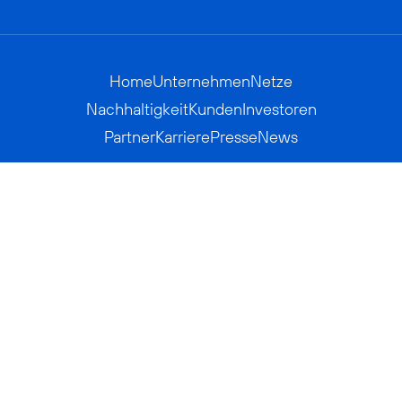
Home
Unternehmen
Netze
Nachhaltigkeit
Kunden
Investoren
Partner
Karriere
Presse
News
Privatkunden
Geschäftskunden
Worldwide
BASECAMP
AGB
Kontakt
ElektroG / BattG
Datenschutz
Hinweisgeberverfahren
Jugendschutz
Barrierefreiheit
Impressum