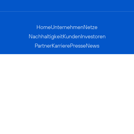
Home
Unternehmen
Netze
Nachhaltigkeit
Kunden
Investoren
Partner
Karriere
Presse
News
Privatkunden
Geschäftskunden
Worldwide
BASECAMP
AGB
Kontakt
ElektroG / BattG
Datenschutz
Hinweisgeberverfahren
Jugendschutz
Barrierefreiheit
Impressum