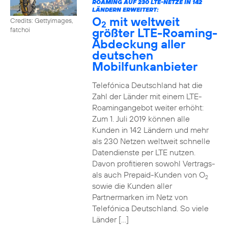
ROAMING AUF 230 LTE-NETZE IN 142
LÄNDERN ERWEITERT:
O
mit weltweit
Credits: Gettyimages,
2
größter LTE-Roaming-
fatchoi
Abdeckung aller
deutschen
Mobilfunkanbieter
Telefónica Deutschland hat die
Zahl der Länder mit einem LTE-
Roamingangebot weiter erhöht:
Zum 1. Juli 2019 können alle
Kunden in 142 Ländern und mehr
als 230 Netzen weltweit schnelle
Datendienste per LTE nutzen.
Davon profitieren sowohl Vertrags-
als auch Prepaid-Kunden von O
2
sowie die Kunden aller
Partnermarken im Netz von
Telefónica Deutschland. So viele
Länder […]