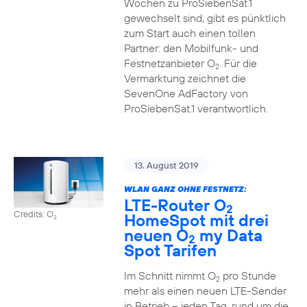
Wochen zu ProSiebenSat.1
gewechselt sind, gibt es pünktlich
zum Start auch einen tollen
Partner: den Mobilfunk- und
Festnetzanbieter O
. Für die
2
Vermarktung zeichnet die
SevenOne AdFactory von
ProSiebenSat.1 verantwortlich.
13. August 2019
WLAN GANZ OHNE FESTNETZ:
LTE-Router O
2
Credits: O
HomeSpot mit drei
2
neuen O
my Data
2
Spot Tarifen
Im Schnitt nimmt O
pro Stunde
2
mehr als einen neuen LTE-Sender
in Betrieb – jeden Tag, rund um die