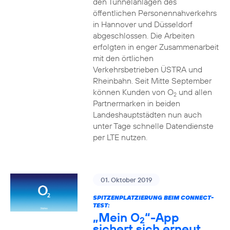
den Tunnelanlagen des
öffentlichen Personennahverkehrs
in Hannover und Düsseldorf
abgeschlossen. Die Arbeiten
erfolgten in enger Zusammenarbeit
mit den örtlichen
Verkehrsbetrieben ÜSTRA und
Rheinbahn. Seit Mitte September
können Kunden von O
und allen
2
Partnermarken in beiden
Landeshauptstädten nun auch
unter Tage schnelle Datendienste
per LTE nutzen.
01. Oktober 2019
SPITZENPLATZIERUNG BEIM CONNECT-
TEST:
„Mein O
“-App
2
sichert sich erneut