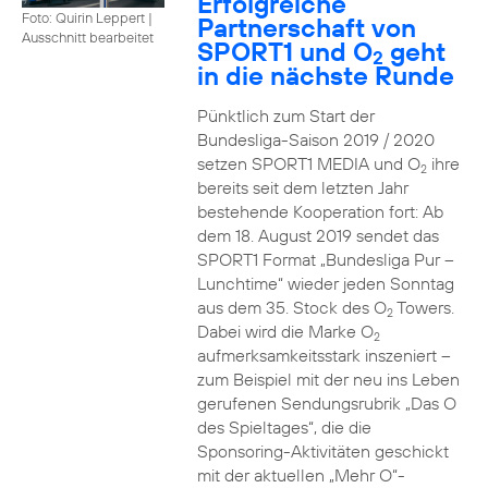
Erfolgreiche
Foto: Quirin Leppert
|
Partnerschaft von
Ausschnitt bearbeitet
SPORT1 und O
geht
2
in die nächste Runde
Pünktlich zum Start der
Bundesliga-Saison 2019 / 2020
setzen SPORT1 MEDIA und O
ihre
2
bereits seit dem letzten Jahr
bestehende Kooperation fort: Ab
dem 18. August 2019 sendet das
SPORT1 Format „Bundesliga Pur –
Lunchtime“ wieder jeden Sonntag
aus dem 35. Stock des O
Towers.
2
Dabei wird die Marke O
2
aufmerksamkeitsstark inszeniert –
zum Beispiel mit der neu ins Leben
gerufenen Sendungsrubrik „Das O
des Spieltages“, die die
Sponsoring-Aktivitäten geschickt
mit der aktuellen „Mehr O“-