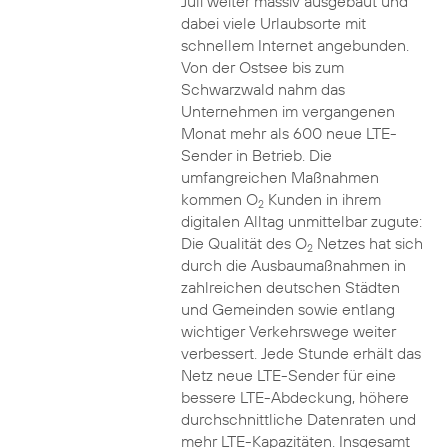
Juli weiter massiv ausgebaut und
dabei viele Urlaubsorte mit
schnellem Internet angebunden.
Von der Ostsee bis zum
Schwarzwald nahm das
Unternehmen im vergangenen
Monat mehr als 600 neue LTE-
Sender in Betrieb. Die
umfangreichen Maßnahmen
kommen O
Kunden in ihrem
2
digitalen Alltag unmittelbar zugute:
Die Qualität des O
Netzes hat sich
2
durch die Ausbaumaßnahmen in
zahlreichen deutschen Städten
und Gemeinden sowie entlang
wichtiger Verkehrswege weiter
verbessert. Jede Stunde erhält das
Netz neue LTE-Sender für eine
bessere LTE-Abdeckung, höhere
durchschnittliche Datenraten und
mehr LTE-Kapazitäten. Insgesamt