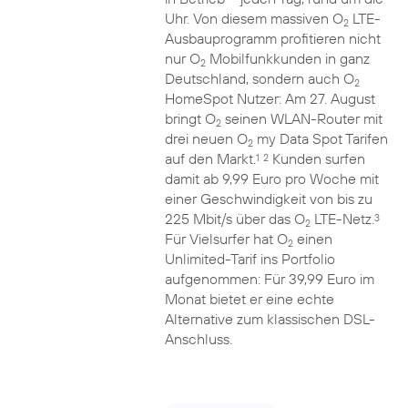
Uhr. Von diesem massiven O
LTE-
2
Ausbauprogramm profitieren nicht
nur O
Mobilfunkkunden in ganz
2
Deutschland, sondern auch O
2
HomeSpot Nutzer: Am 27. August
bringt O
seinen WLAN-Router mit
2
drei neuen O
my Data Spot Tarifen
2
auf den Markt.
Kunden surfen
1
2
damit ab 9,99 Euro pro Woche mit
einer Geschwindigkeit von bis zu
225 Mbit/s über das O
LTE-Netz.
3
2
Für Vielsurfer hat O
einen
2
Unlimited-Tarif ins Portfolio
aufgenommen: Für 39,99 Euro im
Monat bietet er eine echte
Alternative zum klassischen DSL-
Anschluss.