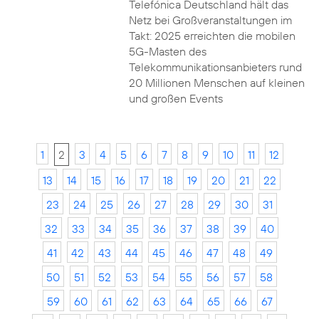
Telefónica Deutschland hält das
Netz bei Großveranstaltungen im
Takt: 2025 erreichten die mobilen
5G-Masten des
Telekommunikationsanbieters rund
20 Millionen Menschen auf kleinen
und großen Events
1
2
3
4
5
6
7
8
9
10
11
12
13
14
15
16
17
18
19
20
21
22
23
24
25
26
27
28
29
30
31
32
33
34
35
36
37
38
39
40
41
42
43
44
45
46
47
48
49
50
51
52
53
54
55
56
57
58
59
60
61
62
63
64
65
66
67