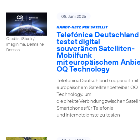
08. Juni 2026
HANDY-NETZ PER SATELLIT
Telefónica Deutschland
Credits: iStock /
testet digital
imaginima, Delmaine
souveränen Satelliten-
Donson
Mobilfunk
mit europäischem Anbie
OQ Technology
Telefónica Deutschland kooperiert mit
europäischem Satellitenbetreiber OQ
Technology, um
die direkte Verbindung zwischen Satell
Smartphones für Telefonie
und Internetdienste zu testen