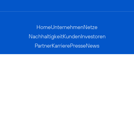
Home
Unternehmen
Netze
Nachhaltigkeit
Kunden
Investoren
Partner
Karriere
Presse
News
Privatkunden
Geschäftskunden
Worldwide
BASECAMP
AGB
Kontakt
ElektroG / BattG
Datenschutz
Hinweisgeberverfahren
Jugendschutz
Barrierefreiheit
Impressum