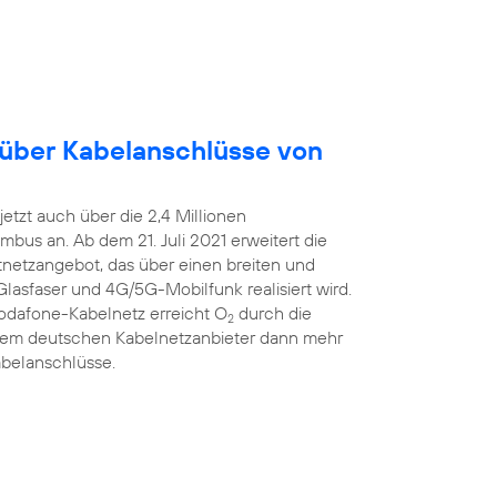
 über Kabelanschlüsse von
etzt auch über die 2,4 Millionen
bus an. Ab dem 21. Juli 2021 erweitert die
estnetzangebot, das über einen breiten und
Glasfaser und 4G/5G-Mobilfunk realisiert wird.
Vodafone-Kabelnetz erreicht O
durch die
2
ßtem deutschen Kabelnetzanbieter dann mehr
abelanschlüsse.