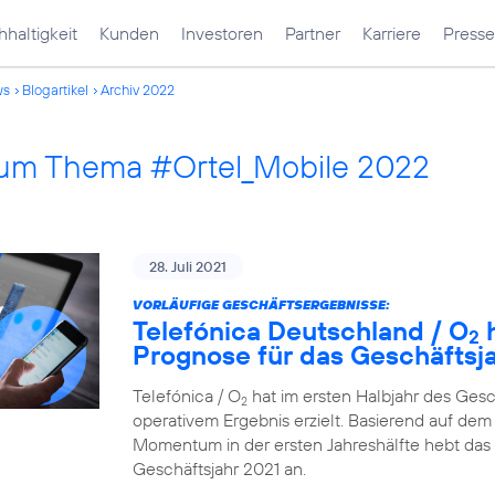
haltigkeit
Kunden
Investoren
Partner
Karriere
Presse
ws
Blogartikel
Archiv 2022
 zum Thema #Ortel_Mobile 2022
28. Juli 2021
VORLÄUFIGE GESCHÄFTSERGEBNISSE:
Telefónica Deutschland / O
h
2
Prognose für das Geschäftsj
Telefónica / O
hat im ersten Halbjahr des Ges
2
operativem Ergebnis erzielt. Basierend auf dem 
Momentum in der ersten Jahreshälfte hebt das
Geschäftsjahr 2021 an.