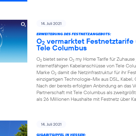
14. Juli 2021
ERWEITERUNG DES FESTNETZANGEBOTS:
O
vermarktet Festnetztarife
2
Tele Columbus
O
bietet seine O
my Home Tarife für Zuhause j
2
2
internetfähigen Kabelanschlüsse von Tele Colum
Marke O
damit die Netzinfrastruktur für ihr F
2
einzigartigen Technologie-Mix aus DSL, Kabel, 
Nach der bereits erfolgten Anbindung an das 
Partnerschaft mit Tele Columbus als zweitgrö
als 26 Millionen Haushalte mit Festnetz über K
14. Juli 2021
GIGABITGIPFEL IN HESSEN: