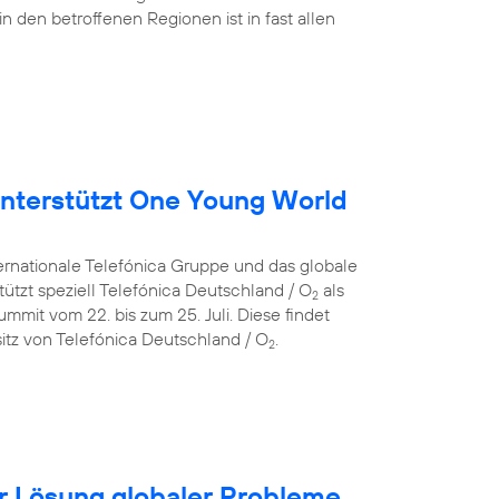
in den betroffenen Regionen ist in fast allen
nterstützt One Young World
ternationale Telefónica Gruppe und das globale
ützt speziell Telefónica Deutschland / O
als
2
mit vom 22. bis zum 25. Juli. Diese findet
itz von Telefónica Deutschland / O
.
2
für Lösung globaler Probleme