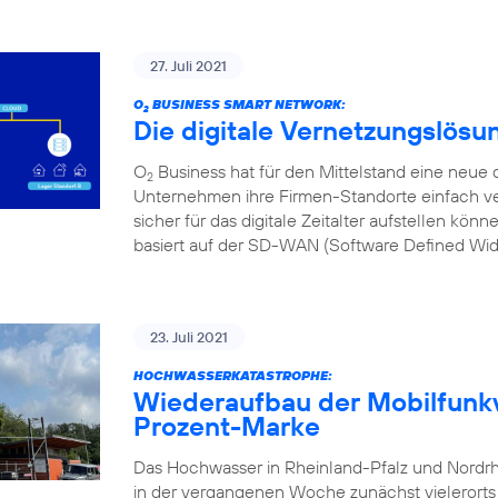
27. Juli 2021
O
BUSINESS SMART NETWORK:
2
Die digitale Vernetzungslösu
O
Business hat für den Mittelstand eine neue d
2
Unternehmen ihre Firmen-Standorte einfach ve
sicher für das digitale Zeitalter aufstellen kön
basiert auf der SD-WAN (Software Defined Wi
23. Juli 2021
HOCHWASSERKATASTROPHE:
Wiederaufbau der Mobilfunkv
Prozent-Marke
Das Hochwasser in Rheinland-Pfalz und Nordr
in der vergangenen Woche zunächst vielerorts l