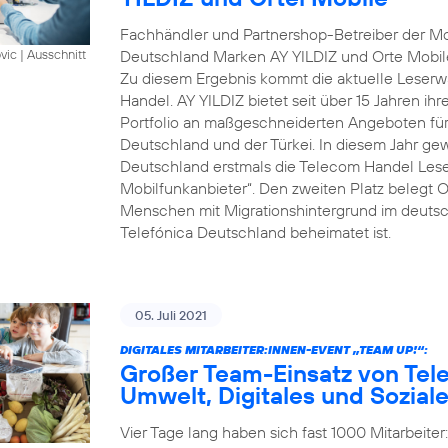
Fachhändler und Partnershop-Betreiber der Mob
Deutschland Marken AY YILDIZ und Orte Mobil
vic
|
Ausschnitt
Zu diesem Ergebnis kommt die aktuelle Leserwa
Handel. AY YILDIZ bietet seit über 15 Jahren ih
Portfolio an maßgeschneiderten Angeboten für 
Deutschland und der Türkei. In diesem Jahr gew
Deutschland erstmals die Telecom Handel Lese
Mobilfunkanbieter“. Den zweiten Platz belegt O
Menschen mit Migrationshintergrund im deutsch
Telefónica Deutschland beheimatet ist.
05. Juli 2021
DIGITALES MITARBEITER:INNEN-EVENT „TEAM UP!“:
Großer Team-Einsatz von Tel
Umwelt, Digitales und Sozial
Vier Tage lang haben sich fast 1000 Mitarbeite