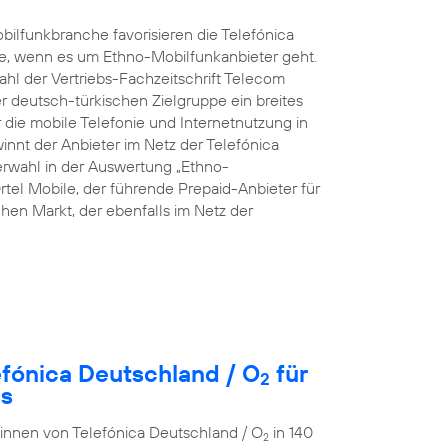
ilfunkbranche favorisieren die Telefónica
e, wenn es um Ethno-Mobilfunkanbieter geht.
hl der Vertriebs-Fachzeitschrift Telecom
rer deutsch-türkischen Zielgruppe ein breites
die mobile Telefonie und Internetnutzung in
innt der Anbieter im Netz der Telefónica
rwahl in der Auswertung „Ethno-
rtel Mobile, der führende Prepaid-Anbieter für
en Markt, der ebenfalls im Netz der
efónica Deutschland / O
für
2
es
r:innen von Telefónica Deutschland / O
in 140
2