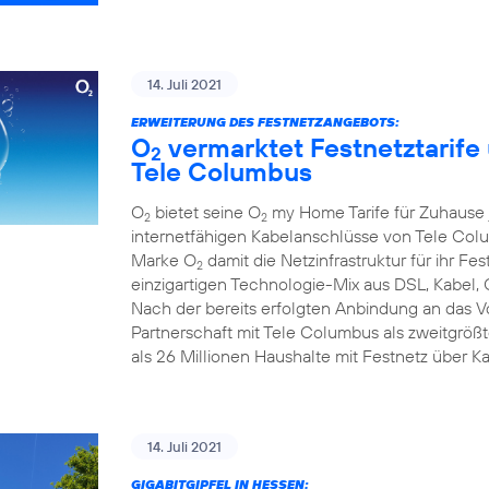
14. Juli 2021
ERWEITERUNG DES FESTNETZANGEBOTS:
O
vermarktet Festnetztarife
2
Tele Columbus
O
bietet seine O
my Home Tarife für Zuhause j
2
2
internetfähigen Kabelanschlüsse von Tele Colum
Marke O
damit die Netzinfrastruktur für ihr F
2
einzigartigen Technologie-Mix aus DSL, Kabel, 
Nach der bereits erfolgten Anbindung an das 
Partnerschaft mit Tele Columbus als zweitgrö
als 26 Millionen Haushalte mit Festnetz über K
14. Juli 2021
GIGABITGIPFEL IN HESSEN: