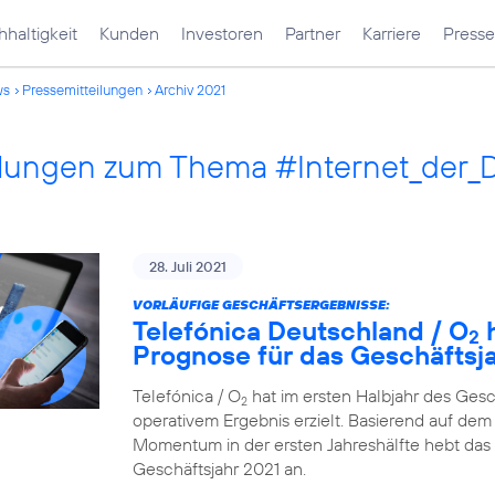
haltigkeit
Kunden
Investoren
Partner
Karriere
Presse
ws
Pressemitteilungen
Archiv 2021
ilungen zum Thema #Internet_der_
28. Juli 2021
VORLÄUFIGE GESCHÄFTSERGEBNISSE:
Telefónica Deutschland / O
h
2
Prognose für das Geschäftsj
Telefónica / O
hat im ersten Halbjahr des Ges
2
operativem Ergebnis erzielt. Basierend auf dem 
Momentum in der ersten Jahreshälfte hebt das
Geschäftsjahr 2021 an.