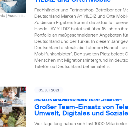
Fachhändler und Partnershop-Betreiber der Mob
Deutschland Marken AY YILDIZ und Orte Mobil
vic
|
Ausschnitt
Zu diesem Ergebnis kommt die aktuelle Leserwa
Handel. AY YILDIZ bietet seit über 15 Jahren ih
Portfolio an maßgeschneiderten Angeboten für 
Deutschland und der Türkei. In diesem Jahr gew
Deutschland erstmals die Telecom Handel Lese
Mobilfunkanbieter“. Den zweiten Platz belegt O
Menschen mit Migrationshintergrund im deutsch
Telefónica Deutschland beheimatet ist.
05. Juli 2021
DIGITALES MITARBEITER:INNEN-EVENT „TEAM UP!“:
Großer Team-Einsatz von Tel
Umwelt, Digitales und Sozial
Vier Tage lang haben sich fast 1000 Mitarbeite