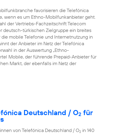
ilfunkbranche favorisieren die Telefónica
e, wenn es um Ethno-Mobilfunkanbieter geht.
hl der Vertriebs-Fachzeitschrift Telecom
rer deutsch-türkischen Zielgruppe ein breites
die mobile Telefonie und Internetnutzung in
innt der Anbieter im Netz der Telefónica
rwahl in der Auswertung „Ethno-
rtel Mobile, der führende Prepaid-Anbieter für
en Markt, der ebenfalls im Netz der
efónica Deutschland / O
für
2
es
r:innen von Telefónica Deutschland / O
in 140
2