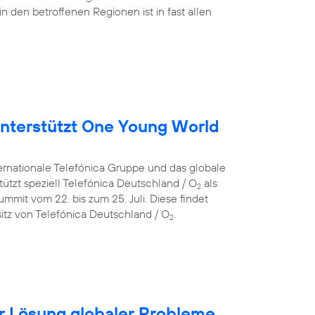
in den betroffenen Regionen ist in fast allen
nterstützt One Young World
ternationale Telefónica Gruppe und das globale
ützt speziell Telefónica Deutschland / O
als
2
mit vom 22. bis zum 25. Juli. Diese findet
itz von Telefónica Deutschland / O
.
2
für Lösung globaler Probleme