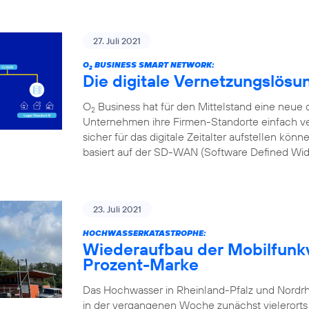
27. Juli 2021
O
BUSINESS SMART NETWORK:
2
Die digitale Vernetzungslösu
O
Business hat für den Mittelstand eine neue d
2
Unternehmen ihre Firmen-Standorte einfach ve
sicher für das digitale Zeitalter aufstellen kön
basiert auf der SD-WAN (Software Defined Wi
23. Juli 2021
HOCHWASSERKATASTROPHE:
Wiederaufbau der Mobilfunkv
Prozent-Marke
Das Hochwasser in Rheinland-Pfalz und Nordr
in der vergangenen Woche zunächst vielerorts l